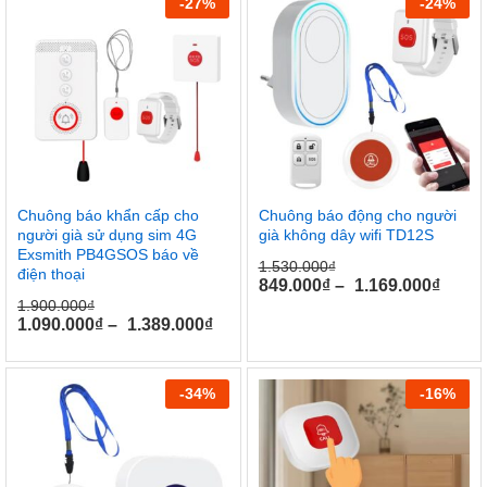
-
27
%
-
24
%
Chuông báo khẩn cấp cho
Chuông báo động cho người
người già sử dụng sim 4G
già không dây wifi TD12S
Exsmith PB4GSOS báo về
1.530.000
₫
điện thoại
849.000
₫
–
1.169.000
₫
1.900.000
₫
1.090.000
₫
–
1.389.000
₫
-
34
%
-
16
%