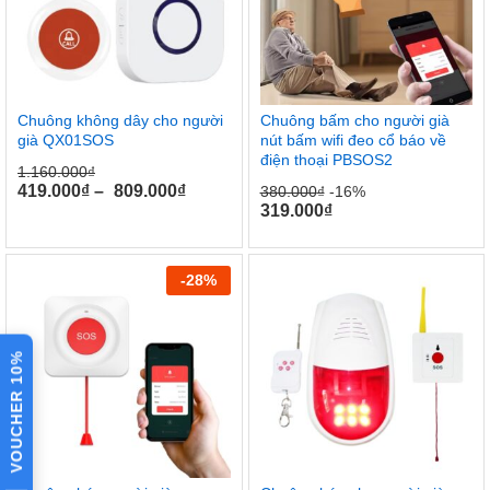
Chuông không dây cho người
Chuông bấm cho người già
già QX01SOS
nút bấm wifi đeo cổ báo về
điện thoại PBSOS2
1.160.000
₫
419.000
₫
–
809.000
₫
380.000
₫
-16%
319.000
₫
-
28
%
VOUCHER 10%