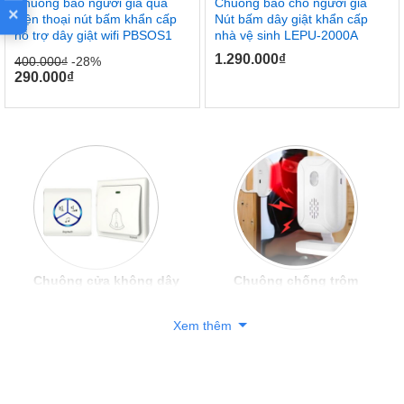
Chuông báo người già qua
Chuông báo cho người già
×
điện thoại nút bấm khẩn cấp
Nút bấm dây giật khẩn cấp
hỗ trợ dây giật wifi PBSOS1
nhà vệ sinh LEPU-2000A
1.290.000
₫
400.000
₫
-28%
290.000
₫
chuông cửa không dây
Chuông chống trộm
Xem thêm