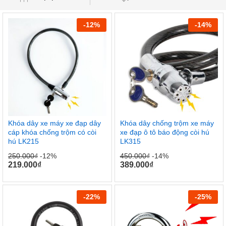
-
12
%
-
14
%
Khóa dây xe máy xe đạp dây
Khóa dây chống trộm xe máy
cáp khóa chống trộm có còi
xe đạp ô tô báo động còi hú
hú LK215
LK315
250.000
₫
-12%
450.000
₫
-14%
219.000
₫
389.000
₫
-
22
%
-
25
%