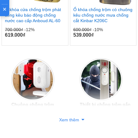
×
Ổ khóa cửa chống trộm phát
Ổ khóa chống trộm có chuông
tiếng kêu báo động chống
kêu chống nước mưa chống
nước cao cấp Anboud AL-60
cắt Kinbar K206C
700.000
₫
-12%
600.000
₫
-10%
619.000
₫
539.000
₫
Chuông chống trộm
Thiết bị chống trộm gắn
cửa
Xem thêm