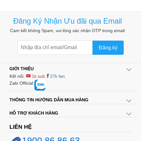
Đăng Ký Nhận Ưu đãi qua Email
Cam kết không Spam, vui lòng xác nhận OTP trong email
báo động chống trộm
thiết bị chống trộm
ngoài trời
Đăng ký
GIỚI THIỆU
Kết nối:
1k sub
27k fan
Zalo Official:
THÔNG TIN HƯỚNG DẪN MUA HÀNG
Còi hú báo động báo
Đèn cảnh báo
cháy
HỖ TRỢ KHÁCH HÀNG
LIÊN HỆ
1900.86.86.63