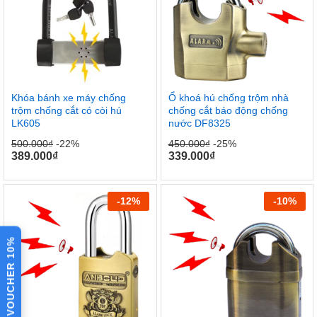
Khóa bánh xe máy chống
Ổ khoá hú chống trộm nhà
trộm chống cắt có còi hú
chống cắt báo động chống
LK605
nước DF8325
500.000
₫
-22%
450.000
₫
-25%
389.000
₫
339.000
₫
-
12
%
-
10
%
VOUCHER 10%