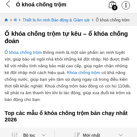
Ổ khoá chống trộm
0
›
›
›
Thiết bị An ninh Báo động & Giám sát
Ổ khoá chống trộm
Ổ khóa chống trộm tự kêu – ổ khóa chống
đoản
Ổ khóa chống trộm
thông minh là một sản phẩm an ninh tuyệt
vời, giúp bảo vệ ngôi nhà khỏi những kẻ đột nhập. Nó được thiết
kế với nhiều tính năng bảo mật cao cấp, giúp ngăn chặn những
kẻ đột nhập một cách hiệu quả.
Khóa chống trộm
có khả năng
chống nước, giúp bạn yên tâm sử dụng ngay cả trong điều kiện
thời tiết khắc nghiệt. Khoá chống trộm báo động có còi hú 110db,
sẽ phát ra âm thanh lớn khi bị tác động, giúp xua đuổi kẻ trộm và
báo động cho bạn.
Top các mẫu ổ khóa chống trộm bán chạy nhất
2026
Mới nhất
Bộ lọc