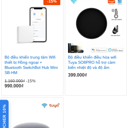
-
15
%
Bộ điều khiển trung tâm Wifi
Bộ điều khiển điều hòa wifi
thiết bị Hồng ngoại +
Tuya SO8PRO hỗ trợ cảm
Bluetooth SwitchBot Hub Mini
biến nhiệt độ và độ ẩm
SB-HM
399.000
₫
1.160.000
₫
-15%
990.000
₫
VOUCHER 10%