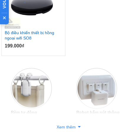
×
Bộ điều khiển thiết bị hồng
ngoại wifi SO8
199.000
₫
rèm tự động
Robot bấm nút thông
minh
Xem thêm