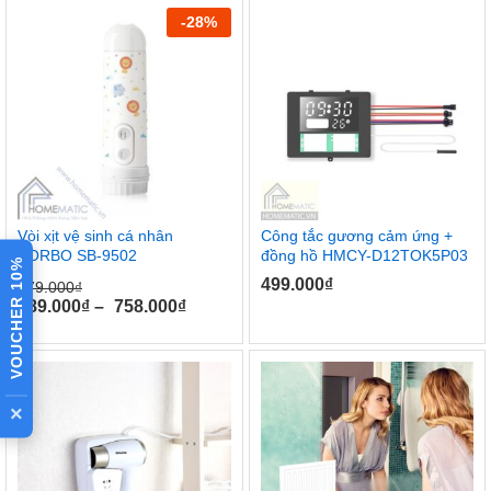
-
28
%
Vòi xịt vệ sinh cá nhân
Công tắc gương cảm ứng +
SORBO SB-9502
đồng hồ HMCY-D12TOK5P03
VOUCHER 10%
499.000
₫
979.000
₫
189.000
₫
–
758.000
₫
×