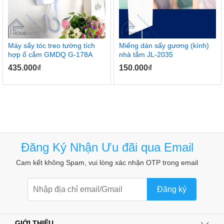
Máy sấy tóc treo tường tích
Miếng dán sấy gương (kính)
hợp ổ cắm GMDQ G-178A
nhà tắm JL-2035
435.000
₫
150.000
₫
Đăng Ký Nhận Ưu đãi qua Email
Cam kết không Spam, vui lòng xác nhận OTP trong email
Đăng ký
GIỚI THIỆU