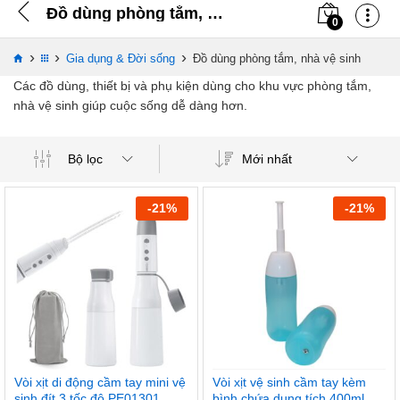
Đồ dùng phòng tắm, nhà vệ sinh
0
›
›
›
Gia dụng & Đời sống
Đồ dùng phòng tắm, nhà vệ sinh
Các đồ dùng, thiết bị và phụ kiện dùng cho khu vực phòng tắm,
nhà vệ sinh giúp cuộc sống dễ dàng hơn.
Mới nhất
Bộ lọc
-
21
%
-
21
%
Vòi xịt di động cầm tay mini vệ
Vòi xịt vệ sinh cầm tay kèm
sinh đít 3 tốc độ PE01301
bình chứa dung tích 400ml