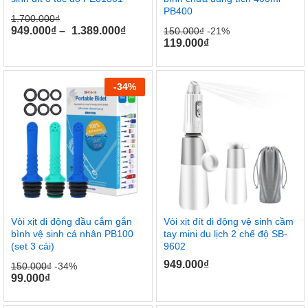
PB400
1.700.000
₫
949.000
₫
–
1.389.000
₫
150.000
₫
-21%
119.000
₫
-
34
%
Vòi xịt di động đầu cắm gắn
Vòi xịt đít di động vệ sinh cầm
bình vệ sinh cá nhân PB100
tay mini du lịch 2 chế độ SB-
(set 3 cái)
9602
949.000
₫
150.000
₫
-34%
99.000
₫