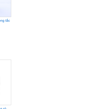
ông tắc
g rò