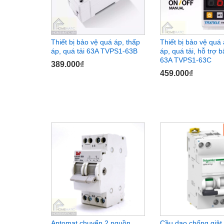
Thiết bị bảo vệ quá áp, thấp
Thiết bị bảo vệ quá 
áp, quá tải 63A TVPS1-63B
áp, quá tải, hỗ trợ bậ
63A TVPS1-63C
389.000
389.000
₫
₫
459.000
₫
459.000
₫
Aptomat chuyển 2 nguồn
Cầu dao chống giật,