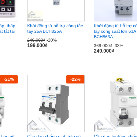
áp, thấp
Khởi động từ hỗ trợ công tắc
Khởi động từ hỗ trợ c
t tắt tải
tay 25A BCH825A
tay công suất lớn 63A
BCH863A
249.000
249.000
₫
₫
-20%
-20%
199.000
199.000
₫
₫
369.000
369.000
₫
₫
-33%
-33%
249.000
249.000
₫
₫
-
21
%
-
22
%
 bảo vệ
Cầu dao chống giật, bảo vệ
Cầu dao tự động chốn