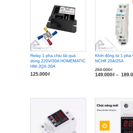
Relay 1 pha chịu tải quá
Khởi động từ 1 pha
dòng 220V/30A HOMEMATIC
NCH8 20A/25A
HM-JQX-30A
250.000
₫
125.000
125.000
₫
₫
149.000
₫
–
189.
250.000
₫
149.000
₫
189.