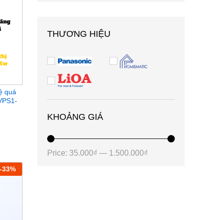
THƯƠNG HIỆU
ệ quá
TVPS1-
KHOẢNG GIÁ
Price:
35.000₫
—
1.500.000₫
-
33
%