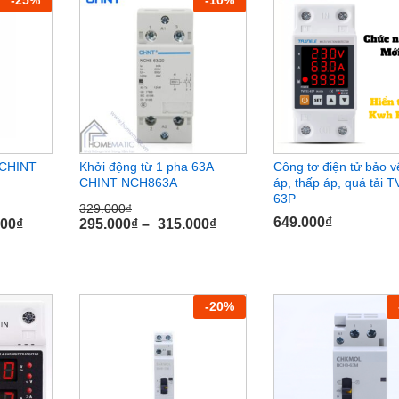
 CHINT
Khởi động từ 1 pha 63A
Công tơ điện tử bảo v
CHINT NCH863A
áp, thấp áp, quá tải 
63P
329.000
₫
649.000
₫
000
₫
295.000
₫
–
315.000
₫
329.000
₫
649.000
₫
000
₫
295.000
₫
315.000
₫
-
20
%