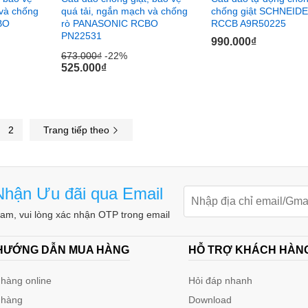
 và chống
quá tải, ngắn mạch và chống
chống giật SCHNEID
BO
rò PANASONIC RCBO
RCCB A9R50225
PN22531
990.000
990.000
₫
₫
673.000
673.000
₫
₫
-22%
-22%
525.000
525.000
₫
₫
2
Trang tiếp theo
hận Ưu đãi qua Email
m, vui lòng xác nhận OTP trong email
 HƯỚNG DẪN MUA HÀNG
HỖ TRỢ KHÁCH HÀN
hàng online
Hỏi đáp nhanh
 hàng
Download