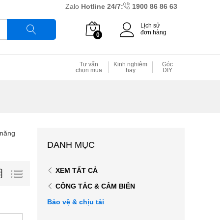
Zalo
Hotline 24/7:
1900 86 86 63
Lịch sử
đơn hàng
0
Tìm
Tư vấn
Kinh nghiệm
Góc
chọn mua
hay
DIY
 năng
DANH MỤC
XEM TẤT CẢ
CÔNG TẮC & CẢM BIẾN
Bảo vệ & chịu tải