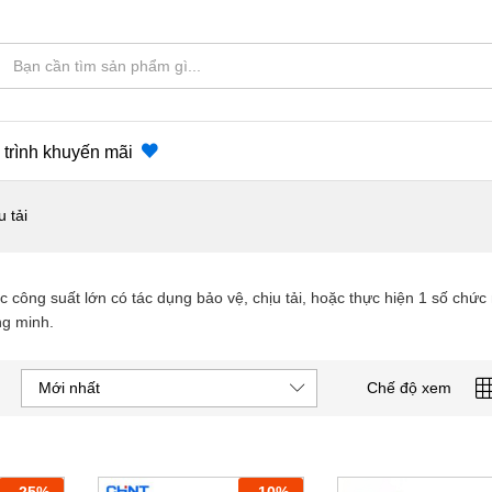
trình khuyến mãi
u tải
c công suất lớn có tác dụng bảo vệ, chịu tải, hoặc thực hiện 1 số chức
ng minh.
Mới nhất
Chế độ xem
-
25
%
-
10
%