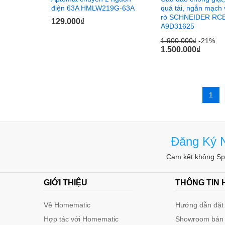
điện 63A HMLW219G-63A
quá tải, ngắn mạch
rò SCHNEIDER RC
129.000
129.000
₫
₫
A9D31625
1.900.000
1.900.000
₫
₫
-21%
-21%
1.500.000
1.500.000
₫
₫
1
Đăng Ký N
Cam kết không Spa
GIỚI THIỆU
THÔNG TIN
Về Homematic
Hướng dẫn đặt 
Hợp tác với Homematic
Showroom bán