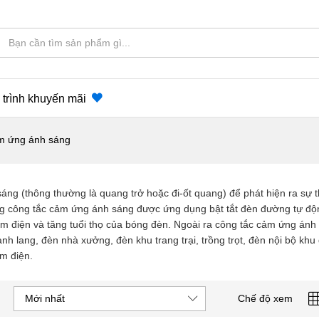
trình khuyến mãi
m ứng ánh sáng
g (thông thường là quang trở hoặc đi-ốt quang) để phát hiện ra sự t
ng công tắc cảm ứng ánh sáng được ứng dụng bật tắt đèn đường tự độn
 kiệm điện và tăng tuổi thọ của bóng đèn. Ngoài ra công tắc cảm ứng án
 lang, đèn nhà xưởng, đèn khu trang trại, trồng trọt, đèn nội bộ khu
ệm điện.
Mới nhất
Chế độ xem