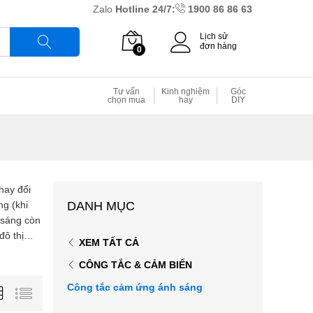
Zalo
Hotline 24/7:
1900 86 86 63
Lịch sử
đơn hàng
0
Tìm
Tư vấn
Kinh nghiệm
Góc
chọn mua
hay
DIY
hay đổi
g (khi
DANH MỤC
h sáng còn
 đô thị…
XEM TẤT CẢ
CÔNG TẮC & CẢM BIẾN
Công tắc cảm ứng ánh sáng