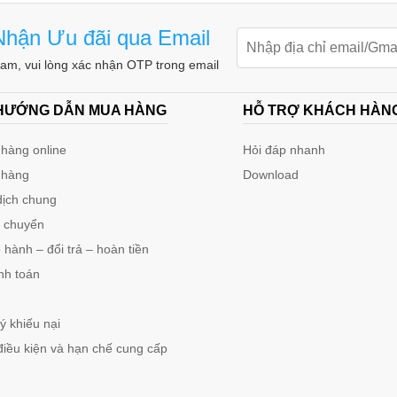
hận Ưu đãi qua Email
m, vui lòng xác nhận OTP trong email
 HƯỚNG DẪN MUA HÀNG
HỖ TRỢ KHÁCH HÀN
hàng online
Hỏi đáp nhanh
 hàng
Download
dịch chung
n chuyển
hành – đổi trả – hoàn tiền
nh toán
ý khiếu nại
điều kiện và hạn chế cung cấp