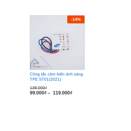
-
14
%
Công tắc cảm biến ánh sáng
TPE ST01(2021)
139.000
139.000
₫
₫
99.000
99.000
₫
₫
–
119.000
119.000
₫
₫