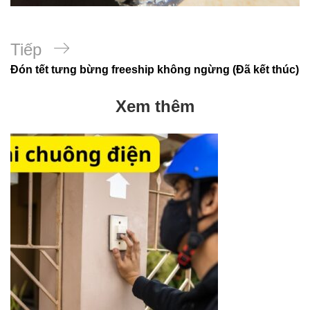
Bài
Tiếp
Đón tết tưng bừng freeship không ngừng (Đã kết thúc)
tiếp
theo
Xem thêm