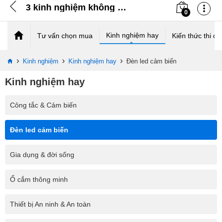
3 kinh nghiệm không phải nhà bán hàng nào cũng tư vấn cho bạn khi mua đèn LED cảm biến
0
Kinh nghiệm hay
Tư vấn chọn mua
Kiến thức thi cô
›
›
›
Kinh nghiệm
Kinh nghiệm hay
Đèn led cảm biến
Kinh nghiệm hay
Công tắc & Cảm biến
Đèn led cảm biến
Gia dụng & đời sống
Ổ cắm thông minh
Thiết bị An ninh & An toàn