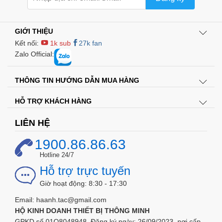
GIỚI THIỆU
Kết nối:
1k sub
27k fan
Zalo Official:
THÔNG TIN HƯỚNG DẪN MUA HÀNG
HỖ TRỢ KHÁCH HÀNG
LIÊN HỆ
1900.86.86.63
Hotline 24/7
Hỗ trợ trực tuyến
Giờ hoạt động: 8:30 - 17:30
Email: haanh.tac@gmail.com
HỘ KINH DOANH THIẾT BỊ THÔNG MINH
GPKD số 01O8048948, Đăng ký ngày: 26/09/2023, nơi cấp