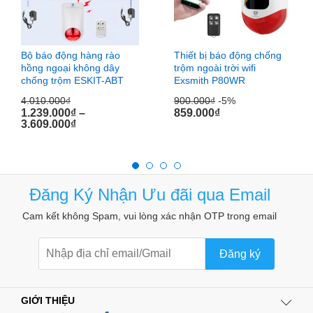
Bộ báo động hàng rào
Thiết bị báo động chống
hồng ngoại không dây
trộm ngoài trời wifi
chống trộm ESKIT-ABT
Exsmith P80WR
4.010.000
₫
900.000
₫
-5%
1.239.000
₫
–
859.000
₫
3.609.000
₫
Đăng Ký Nhận Ưu đãi qua Email
Cam kết không Spam, vui lòng xác nhận OTP trong email
Tích hợp 2 mắt hồng ngoại trên cùng một sản phẩm cho
Đăng ký
phép cảm biến hoạt động chính xác hơn,
ổn định hơn và hạn
chế các góc chết, tăng tính an toàn an ninh cho nhà
bạn.
Cảm biến sẽ bỏ qua các động vật nhỏ như chim, chuột,
GIỚI THIỆU
chó, mèo…để tránh làm nhiễu tín hiệu cảnh báo.