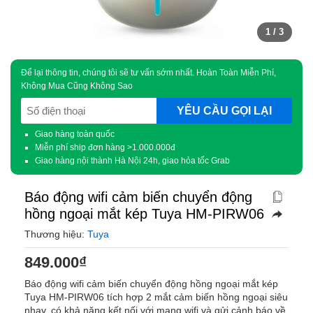
1
/ 3
Để lại thông tin, chúng tôi sẽ tư vấn sớm nhất. Hoàn Toàn Miễn Phí,
Không Mua Cũng Không Sao
SĐT
(Required)
Giao hàng toàn quốc
Miễn phí ship đơn hàng >1.000.000đ
Giao hàng nội thành Hà Nội 24h, giao hỏa tốc Grab
Báo động wifi cảm biến chuyển động
hồng ngoại mắt kép Tuya HM-PIRW06
Thương hiệu:
Tuya
849.000
₫
Báo động wifi cảm biến chuyển động hồng ngoại mắt kép
Tuya HM-PIRW06 tích hợp 2 mắt cảm biến hồng ngoại siêu
nhạy, có khả năng kết nối với mạng wifi và gửi cảnh báo về