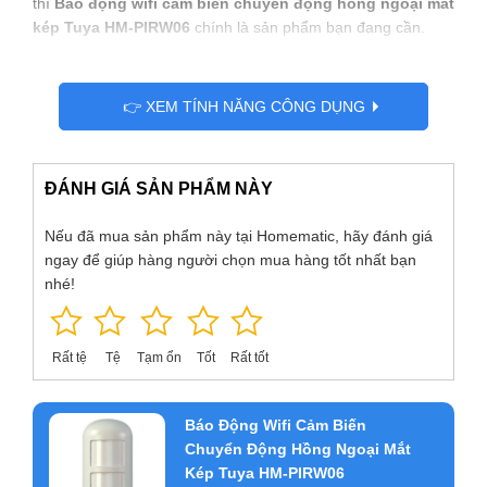
thì
Báo động wifi cảm biến chuyển động hồng ngoại mắt
kép Tuya HM-PIRW06
chính là sản phẩm bạn đang cần.
👉 XEM TÍNH NĂNG CÔNG DỤNG
ĐÁNH GIÁ SẢN PHẨM NÀY
Nếu đã mua sản phẩm này tại Homematic, hãy đánh giá
ngay để giúp hàng người chọn mua hàng tốt nhất bạn
nhé!
Rất tệ
Tệ
Tạm ổn
Tốt
Rất tốt
Thông tin chi tiết sản phẩm
Báo Động Wifi Cảm Biến
Chuyển Động Hồng Ngoại Mắt
Kép Tuya HM-PIRW06