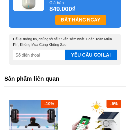
Giá bán:
849.000
₫
ĐẶT HÀNG NGAY
Để lại thông tin, chúng tôi sẽ tư vấn sớm nhất. Hoàn Toàn Miễn
Phí, Không Mua Cũng Không Sao
SĐT
Báo động wifi cảm biến chuyển động hồng ngoại mắt
(Required)
kép Tuya HM-PIRW06
là sản phẩm có thể kết nối với mạng
wifi gia đình, gửi cảnh báo đẩy về điện thoại thông qua ứng
Sản phẩm liên quan
dụng TuyaSmart/SmartLife khi có người chuyển động vào
vùng quét của cảm biến hoặc trong tình trạng cảm biến sắp
hết pin để người dùng thay pin kịp thời.
-
10
%
-
5
%