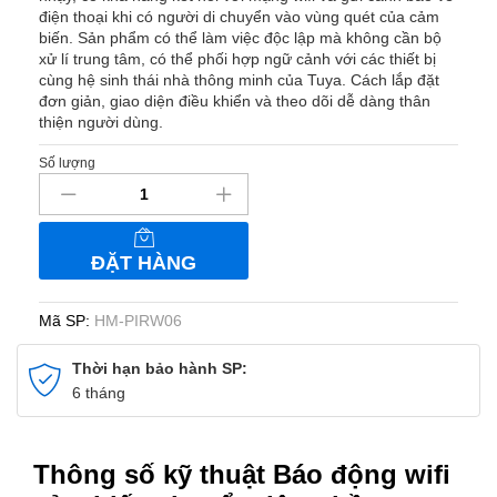
điện thoại khi có người di chuyển vào vùng quét của cảm
biến. Sản phẩm có thể làm việc độc lập mà không cần bộ
xử lí trung tâm, có thể phối hợp ngữ cảnh với các thiết bị
cùng hệ sinh thái nhà thông minh của Tuya. Cách lắp đặt
đơn giản, giao diện điều khiển và theo dõi dễ dàng thân
thiện người dùng.
Số lượng
Báo
động
wifi
cảm
ĐẶT HÀNG
biến
chuyển
động
Mã SP:
HM-PIRW06
hồng
ngoại
Thời hạn bảo hành SP:
mắt
6 tháng
kép
Tuya
HM-
Thông số kỹ thuật Báo động wifi
PIRW06