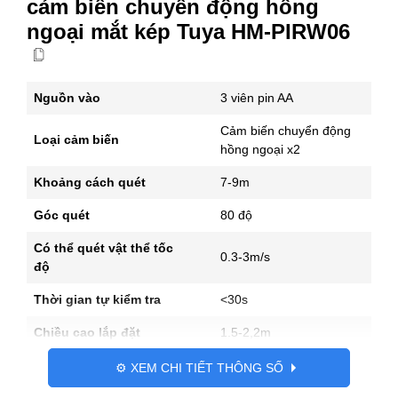
cảm biến chuyển động hồng
số
ngoại mắt kép Tuya HM-PIRW06
lượng
Nguồn vào
3 viên pin AA
Cảm biến chuyển động
Loại cảm biến
hồng ngoại x2
Khoảng cách quét
7-9m
Góc quét
80 độ
Có thể quét vật thể tốc
0.3-3m/s
độ
Thời gian tự kiểm tra
<30s
Chiều cao lắp đặt
1.5-2,2m
Hỗ trợ nền tảng
Android/ IOS
⚙️ XEM CHI TIẾT THÔNG SỐ