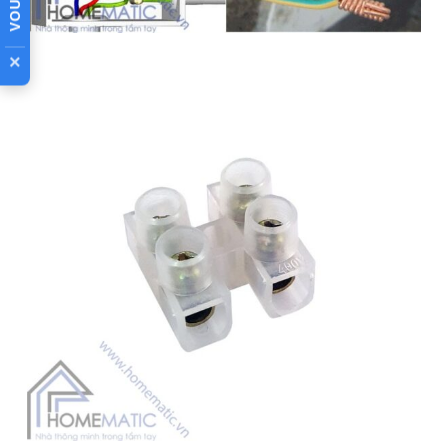
Cút nối dây điện bắt vít
nhỏ gọn không cần kìm bấm, sử
dụng cơ cấu hãm dây và chuyên dùng để nối các dây điện
×
thẳng với nhau . Cút nối bắt vít CBV giúp nối dây điện với
nhau ở 2 phía của cút nối, giúp đường dây điện được bố trí
thẳng hơn, và ngay trên cút nối có lỗ để bạn có thể tra vít
vặn cố định vào đâu đó. Bạn có thể sử dụng cút nối trong
việc nối vào các
công tắc thông minh
hoặc đui đèn thông
minh trên Homematic.vn một cách nhanh chóng nhất.
👉 XEM TÍNH NĂNG CÔNG DỤNG
ĐÁNH GIÁ SẢN PHẨM NÀY
Nếu đã mua sản phẩm này tại Homematic, hãy đánh giá
ngay để giúp hàng người chọn mua hàng tốt nhất bạn
nhé!