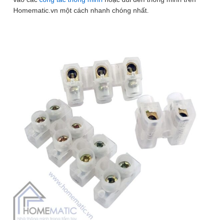
Homematic.vn một cách nhanh chóng nhất.
8
/ 8
3 phân loại có sẵn
20.000
₫
(Cút CBV 2 cổng)
Để lại thông tin, chúng tôi sẽ tư vấn sớm nhất. Hoàn Toàn Miễn Phí,
Không Mua Cũng Không Sao
SĐT
(Required)
Giao hàng toàn quốc
Miễn phí ship đơn hàng >1.000.000đ
Giao hàng nội thành Hà Nội 24h, giao hỏa tốc Grab
Bộ 5 chiếc cút nối dây điện bắt vít