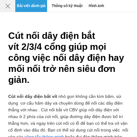
Mô tả
Chi tiết
Đánh giá
SP liên quan
Bài viết đánh giá
Thông số kỹ thuật
Hình ảnh
0
›
›
›
Dụng cụ phụ kiện thi công sửa chữa
Cút nối, đầu nối điện - 
Cút nối dây điện bắt
vít 2/3/4 cổng giúp mọi
công việc nối dây điện hay
mối nối trở nên siêu đơn
giản.
Cút nối dây điện bắt vít
nhỏ gọn không cần kìm bấm, sử
dụng cơ cấu hãm dây và chuyên dùng để nối các dây điện
thẳng với nhau . Cút nối bắt vít CBV giúp nối dây điện với
nhau ở 2 phía của cút nối, giúp đường dây điện được bố trí
thẳng hơn, và ngay trên cút nối có lỗ để bạn có thể tra vít vặn
cố định vào đâu đó. Bạn có thể sử dụng cút nối trong việc nối
vào các
công tắc thông minh
hoặc đui đèn thông minh trên