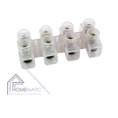
Giúp các mối nối thẩm mỹ, gọn gàng, an toàn hơn trong ổ
âm tường hoặc hộp nổi, chống chạm chập điện, cháy nổ
-
8
%
-
8
%
do tiếp xúc kém.
Phù hợp với dây có đường kính 2mm trở xuống
Tháo dây khỏi mối nối dễ dàng khi cần
Các vấn đề xảy ra nếu không dùng cút nối dây điện
Cút nối đầu nối dây điện
Cút nối đầu nối dây điện
nhanh 5 cổng ra 5 KV774-
nhanh 4 cổng ra 4 dây
5P5C
KV774-4P4C
140.000
₫
130.000
₫
-8%
129.000
₫
119.000
₫
Đăng Ký Nhận Ưu đãi qua Email
Cam kết không Spam, vui lòng xác nhận OTP trong email