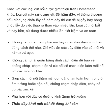
CBV
Khác với các loại cút nối được giới thiệu trên Homematic
Thương hiệu: OEM
khác, loại cút này
sử dụng vít để hãm dây
, vì thông thường
nếu sử dụng chốt/ lẫy đễ hãm dây thì cút dễ bị gẫy hay hỏng
Cút nối dây điện bắt vít giúp bạn nối các dây điện với nhau
trong vòng 3 giây, không cần kìm, không cần băng dính
chốt/ lẫy do việc tháo ra tháo vào nhiều lần. Loại cút nối bắt
cách điện và việc tháo dây khỏi cút nối khi không cần đến
vít này bền, sử dụng được nhiều lần, tiết kiệm và an toàn.
cũng dễ dàng như lúc lắp vào, đặc biệt loại cút bắt vít này
có thể tái sử dụng được nhiều lần (không lo bị gẫy chốt,
Không cần quan tâm phải nối hay quấn dây điện với nhau
lẫy) tiết kiệm chi phí. Hỗ trợ nối các cặp dây điện đồng thời,
đúng cách thế nào. Chỉ việc ấn các dây điện vào cút nối và
mối nối đẹp, gọn gàng, an toàn, chống chạm chập điện,
bắt vít cố định
cháy nổi trong các hộp âm tường hoặc hộp nổi….
Không cần phải quấn băng dính cách điện để bảo vệ
Lựa chọn cút nối:
Cút CBV 2 Cổng
chống chập, chạm điện vì cút nối sẽ cách điện luôn mối nối
với các mối nối khác.
Giúp các mối nối thẩm mỹ, gọn gàng, an toàn hơn trong ổ
âm tường hoặc hộp nổi, chống chạm chập điện, cháy nổ
do tiếp xúc kém.
20.000
₫
Phù hợp với dây có đường kính 2mm trở xuống
Cút CBV 2
Cút CBV 3
Cút CBV 4
Tháo dây khỏi mối nối dễ dàng khi cần
Số lượng
Bộ
5