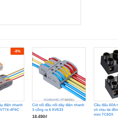
-
8
%
dây điện nhanh
Cút nối đầu nối dây điện nhanh
Cầu đấu 60A n
 KV774-4P4C
3 cổng ra 6 KV633
vít chịu tải đ
mini TC60X
18.490
₫