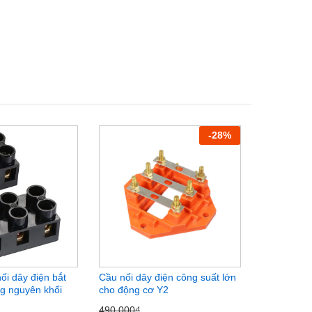
-
28
%
ối dây điện bắt
Cầu nối dây điện công suất lớn
Cút nối dây
ồng nguyên khối
cho động cơ Y2
tải 1 cổng 
đơn
490.000
₫