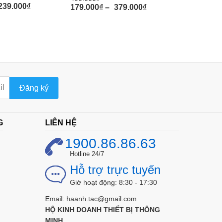
239.000
₫
38.000
₫
179.000
₫
–
379.000
₫
Đăng ký
G
LIÊN HỆ
1900.86.86.63
Hotline 24/7
Hỗ trợ trực tuyến
Giờ hoạt động: 8:30 - 17:30
Email: haanh.tac@gmail.com
HỘ KINH DOANH THIẾT BỊ THÔNG
MINH