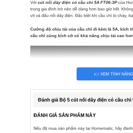
Với
cút nối dây điện có cầu chì 5A FT06-3P
của Home
trong gia đình trở nên dễ dàng hơn bao giờ hết. Không 
vít và đấu nối dây điện. Đặc biệt khi cầu chì bị cháy, 
Cường độ chịu tải của cầu chì đi kèm là 5A, kích 
cầu chì cùng kích cỡ có khả năng chịu tải cao hơ
👉 XEM TÍNH NĂN
Đánh giá Bộ 5 cút nối dây điện có cầu chì
ĐÁNH GIÁ SẢN PHẨM NÀY
Nếu đã mua sản phẩm này tại Homematic, hãy đánh