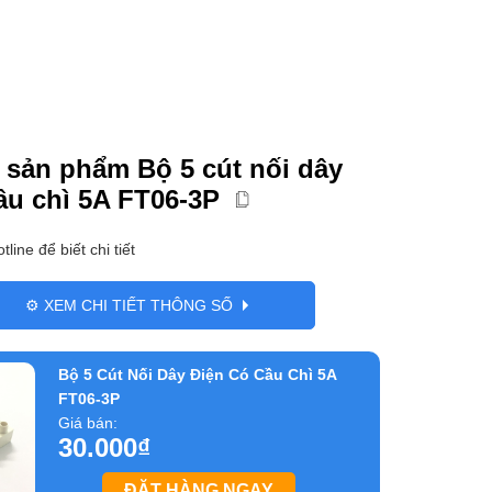
 sản phẩm Bộ 5 cút nối dây
ầu chì 5A FT06-3P
tline để biết chi tiết
⚙️ XEM CHI TIẾT THÔNG SỐ
Bộ 5 Cút Nối Dây Điện Có Cầu Chì 5A
FT06-3P
Giá bán:
30.000
₫
ĐẶT HÀNG NGAY