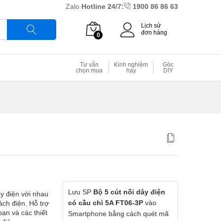
Zalo
Hotline 24/7:
1900 86 86 63
Lịch sử
đơn hàng
0
Tìm
Tư vấn
Kinh nghiệm
Góc
chọn mua
hay
DIY
Lưu SP
Bộ 5 cút nối dây điện
y điện với nhau
có cầu chì 5A FT06-3P
vào
ch điện. Hỗ trợ
bạn và các thiết
Smartphone bằng cách quét mã