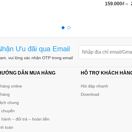
159.000
₫
–
hận Ưu đãi qua Email
m, vui lòng xác nhận OTP trong email
 HƯỚNG DẪN MUA HÀNG
HỖ TRỢ KHÁCH HÀN
hàng online
Hỏi đáp nhanh
 hàng
Download
dịch chung
n chuyển
hành – đổi trả – hoàn tiền
nh toán