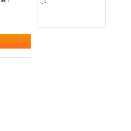
 điện.
QR: