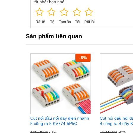
tốt nhất bạn nhé!
Rất tệ
Tệ
Tạm ổn
Tốt
Rất tốt
Sản phẩm liên quan
-
8
%
Cút nối đầu nối dây điện nhanh
Cút nối đầu nối 
5 cổng ra 5 KV774-5P5C
4 cổng ra 4 dây
140.000
₫
-8%
130.000
₫
-8%