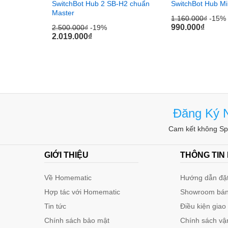
SwitchBot Hub 2 SB-H2 chuẩn
SwitchBot Hub M
Master
1.160.000
₫
-15%
990.000
₫
2.500.000
₫
-19%
2.019.000
₫
Đăng Ký N
Cam kết không Spa
GIỚI THIỆU
THÔNG TIN
Về Homematic
Hướng dẫn đặt
Hợp tác với Homematic
Showroom bán
Tin tức
Điều kiện giao
Chính sách bảo mật
Chính sách vậ