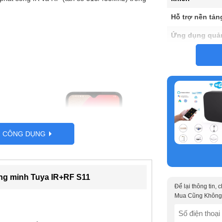
Hỗ trợ nền tản
Ứng dụng quản
Chất liệu
Xuất xứ/ Hãng
Kích thước
G CÔNG DỤNG
ông minh Tuya IR+RF S11
Để lại thông tin,
Mua Cũng Không
SĐT