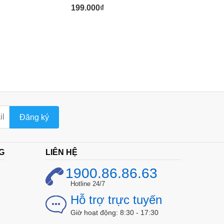
YRC12U2
199.000
₫
1.150.000
₫
925.000
₫
Đăng ký
G
LIÊN HỆ
1900.86.86.63
Hotline 24/7
Hỗ trợ trực tuyến
Giờ hoạt động: 8:30 - 17:30