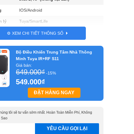
g
IOS/Android
 lý
Tuya/SmartLife
Nhựa PC
⚙️ XEM CHI TIẾT THÔNG SỐ
Tuya
Bộ Điều Khiển Trung Tâm Nhà Thông
90*90*20mm
Minh Tuya IR+RF S11
Giá bán:
649.000
₫
-15%
549.000
₫
ĐẶT HÀNG NGAY
 chúng tôi sẽ tư vấn sớm nhất. Hoàn Toàn Miễn Phí, Không
 Sao