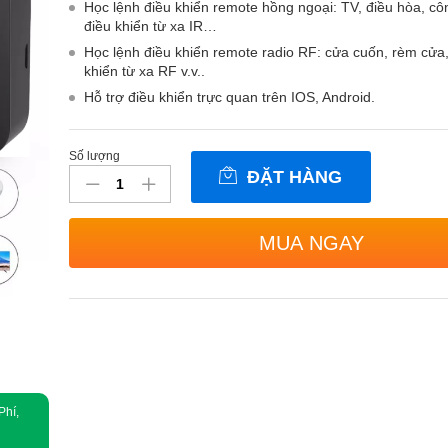
Học lệnh điều khiển remote hồng ngoại: TV, điều hòa, cô
điều khiển từ xa IR…
Học lệnh điều khiển remote radio RF: cửa cuốn, rèm cửa,
khiển từ xa RF v.v..
Hỗ trợ điều khiển trực quan trên IOS, Android.
Số lượng
Bộ
ĐẶT HÀNG
điều
khiển
trung
MUA NGAY
tâm
nhà
thông
minh
Tuya
IR+RF
S11
số
Phí,
lượng