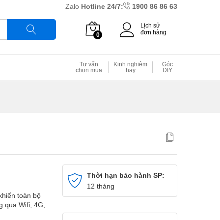
Zalo
Hotline 24/7:
1900 86 86 63
Lịch sử
đơn hàng
0
Tìm
Tư vấn
Kinh nghiệm
Góc
chọn mua
hay
DIY
Thời hạn bảo hành SP:
12 tháng
khiển toàn bộ
g qua Wifi, 4G,