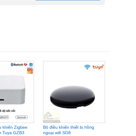
u khiển Zigbee
Bộ điều khiển thiết bị hồng
Trung tâm 
th Tuya GZB3
ngoại wifi SO8
minh đa tần