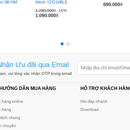
ini SB-HM
Mesh YZG14BLE
690.000
₫
1.290.000
₫
-16%
1.090.000
₫
hận Ưu đãi qua Email
m, vui lòng xác nhận OTP trong email
 HƯỚNG DẪN MUA HÀNG
HỖ TRỢ KHÁCH HÀN
 hàng online
Hỏi đáp nhanh
 hàng
Download
 dịch chung
n chuyển