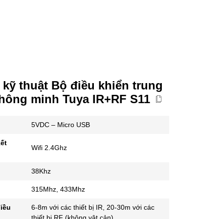
kỹ thuật Bộ điều khiển trung
thông minh Tuya IR+RF S11
5VDC – Micro USB
ết
Wifi 2.4Ghz
38Khz
315Mhz, 433Mhz
iều
6-8m với các thiết bị IR, 20-30m với các
thiết bị RF (không vật cản)