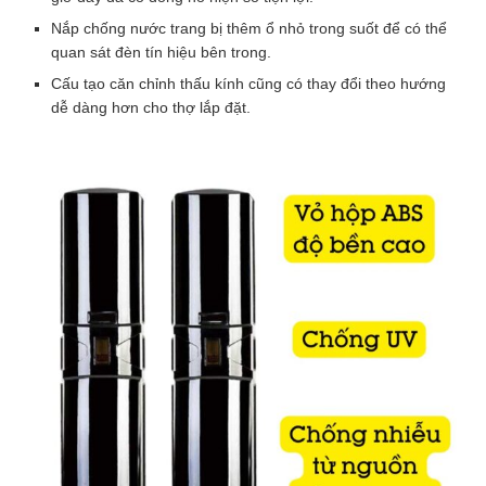
Số lượng
Cảm
Nắp chống nước trang bị thêm ổ nhỏ trong suốt để có thể
biến
quan sát đèn tín hiệu bên trong.
hàng
(Khoảng
(Khoảng
Cấu tạo căn chỉnh thấu kính cũng có thay đổi theo hướng
rào
dễ dàng hơn cho thợ lắp đặt.
ĐẶT HÀNG
hồng
ngoại
cách 250m)
cách 300m)
4
Mã SP:
ABH-250M
tia
ABH-
Thời hạn bảo hành SP:
M
12 tháng
số
lượng
Thông số kỹ thuật Cảm biến
hàng rào hồng ngoại 4 tia ABH-M
Cảm biến
ABH-250M, ABH-300M
hồng ngoại