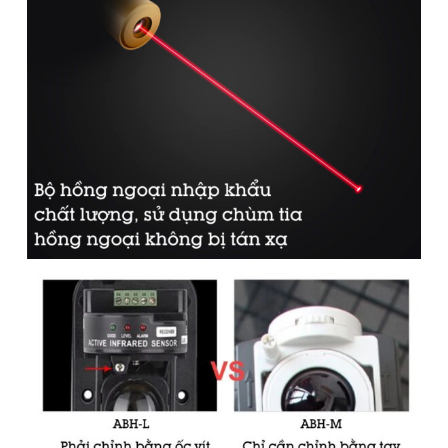
trời hoạt động bền bỉ trong thời gian dài. Series ABH-M là
(Required)
phiên bản nâng cấp của Beam báo trộm cảm biến hàng rào
hồng ngoại 4 tia ABH-L, ngoài những tính năng của phiên
bản cũ thì nâng cấp thêm:
Sản phẩm liên quan
Có thể tắt bật các cụm tia hồng ngoại nên có thể thi công
lệch nhau, không nhất thiết phải thi công song song 4 tia
-
6
%
-
10
%
Có đồng hồ hiện số xem điện thế tín hiệu có ổn định hay
yếu không, vì sau một thời gian dài hoạt động, bộ adapter
cấp nguồn cho thiết bị hiệu năng có thể suy giảm dẫn tới
tín hiệu không mạnh (điều này bạn rất khó nhận biết) thì
giờ đây đã có đồng hồ hiện số tiện lợi.
Nắp chống nước trang bị thêm ổ nhỏ trong suốt để có thể
quan sát đèn tín hiệu bên trong.
Cấu tạo căn chỉnh thấu kính cũng có thay đổi theo hướng
Hệ thống hàng rào chống
Bộ báo động hàng rào
trộm báo về điện thoại 4G
hồng ngoại không dây
dễ dàng hơn cho thợ lắp đặt.
+ wifi Exsmith ES1721AB
chống trộm ESKIT-ABT
2.890.000
₫
–
4.010.000
₫
3.480.000
₫
1.239.000
₫
–
3.609.000
₫