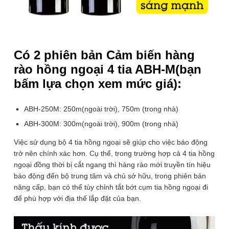
Số tia hồng
4 tia hồng ngoại
ngoại
Cách thức
khi 2 hoặc 4 tia hồng ngoại bị chặn
báo động
đồng thời (có công tắc bật tắt cụm tia)
Có 2 phiên bản Cảm biến hàng
ABH-250M: 250m(ngoài trời)
rào hồng ngoại 4 tia ABH-M(bạn
Khoảng
750m(trong nhà) . ABH-250M:
bấm lựa chọn xem mức giá):
cách
300m(ngoài trời), 900m (trong nhà)
Tốc độ
ABH-250M: 250m(ngoài trời), 750m (trong nhà)
35-700ms (có thể điều hcỉnh)
phản hồi
ABH-300M: 300m(ngoài trời), 900m (trong nhà)
⚙️ XEM CHI TIẾT THÔNG SỐ
Đầu ra báo
AC/DC30V 0.5A (max), Chống tháo: tiếp
Việc sử dụng bộ 4 tia hồng ngoại sẽ giúp cho việc báo động
động
điểm đầu ra NC DC24V 0.5A max
trở nên chính xác hơn. Cụ thể, trong trường hợp cả 4 tia hồng
ngoại đồng thời bị cắt ngang thì hàng rào mới truyền tín hiệu
Nguồn cấp
DC12 ~ 24V
báo động đến bộ trung tâm và chủ sở hữu, trong phiên bản
Cường độ
nâng cấp, bạn có thể tùy chỉnh tắt bớt cụm tia hồng ngoại đi
100-105mA
dòng điện
để phù hợp với địa thế lắp đặt của bạn.
Chỉnh độ
Từ 1-6 giây
trễ