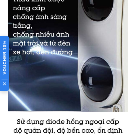
Nhiệt độ
-25°C đến 55°C
hoạt động
Vỏ hộp
Có thể tháo rời
Chất liệu
Nhựa ABS
VOUCHER 10%
Điều chỉnh
Xoay ngang 180° (±90°); Xoay dọc 20°
góc xoay đa
±10°
hướng
Bài viết đánh giá
×
Cảm biến hàng rào hồng
ngoại là gì?