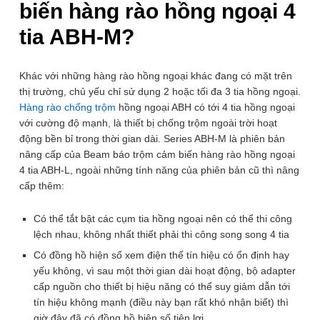
biến hàng rào hồng ngoại 4
ABH-M
tia ABH-M?
Thương hiệu: OEM
Cảm biến hàng rào hồng ngoại 4 tia ABH-M series là dòng
Khác với những hàng rào hồng ngoại khác đang có mặt trên
sản phẩm nâng cấp mới với phạm vi hoạt động lên tới 250-
300m ngoài trời và 750-900m trong nhà. Ngoài ra, sản
thị trường, chủ yếu chỉ sử dụng 2 hoặc tối đa 3 tia hồng ngoại.
phẩm hạn chế báo động giả qua 4 tia hồng ngoại đồng thời
Hàng rào chống trộm
hồng ngoại ABH có tới 4 tia hồng ngoại
nhưng có khả năng tắt bật từng cặp hồng ngoài, nâng cấp
với cường độ mạnh, là thiết bị chống trộm ngoài trời hoạt
thêm đồng hồ hiện số để kiểm tra độ ổn định dòng điện, có
động bền bỉ trong thời gian dài. Series ABH-M là phiên bản
tiêu chuẩn chống nước IP53 và khả năng điều chỉnh độ trễ.
nâng cấp của Beam báo trộm cảm biến hàng rào hồng ngoại
Ứng dụng của hàng rào hồng ngoại này rất đa dạng, từ
4 tia ABH-L, ngoài những tính năng của phiên bản cũ thì nâng
nhà ở, biệt thự đến khu nghỉ dưỡng, sân vườn, kho bãi,
nhà xưởng, sân vận động ngoài trời.
cấp thêm:
Lựa chọn phiên bản:
ABH-250M (Khoảng Cách 250m)
Có thể tắt bật các cụm tia hồng ngoại nên có thể thi công
lệch nhau, không nhất thiết phải thi công song song 4 tia
Có đồng hồ hiện số xem điện thế tín hiệu có ổn định hay
yếu không, vì sau một thời gian dài hoạt động, bộ adapter
cấp nguồn cho thiết bị hiệu năng có thể suy giảm dẫn tới
tín hiệu không mạnh (điều này bạn rất khó nhận biết) thì
2.190.000
₫
2.500.000
₫
ℹ️
-12%
ABH-250M
ABH-300M
giờ đây đã có đồng hồ hiện số tiện lợi.