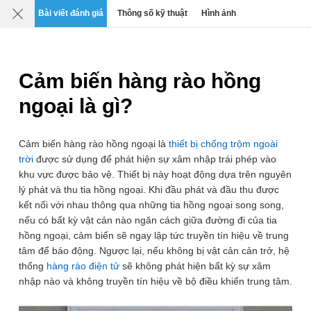
Mô tả
Chi tiết
Đánh giá
SP liên quan
Bài viết đánh giá
Thông số kỹ thuật
Hình ảnh
0
›
›
›
Thiết bị An ninh Báo động & Giám sát
Cảm biến hàng rào chố
Cảm biến hàng rào hồng
ngoại là gì?
Cảm biến hàng rào hồng ngoại là
thiết bị chống trộm ngoài
trời
được sử dụng để phát hiện sự xâm nhập trái phép vào
khu vực được bảo vệ. Thiết bị này hoạt động dựa trên nguyên
lý phát và thu tia hồng ngoại. Khi đầu phát và đầu thu được
kết nối với nhau thông qua những tia hồng ngoại song song,
nếu có bất kỳ vật cản nào ngăn cách giữa đường đi của tia
hồng ngoại, cảm biến sẽ ngay lập tức truyền tín hiệu về trung
tâm để báo động. Ngược lại, nếu không bị vật cản cản trở, hệ
thống
hàng rào điện tử
sẽ không phát hiện bất kỳ sự xâm
nhập nào và không truyền tín hiệu về bộ điều khiển trung tâm.