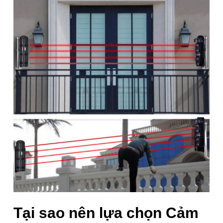
1
/ 9
2 phân loại có sẵn
2.190.000
₫
2.500.000
₫
ℹ️
-12%
(ABH-250M (Khoảng cách 250m))
Để lại thông tin, chúng tôi sẽ tư vấn sớm nhất. Hoàn Toàn Miễn Phí,
Không Mua Cũng Không Sao
SĐT
(Required)
Giao hàng toàn quốc
Miễn phí ship đơn hàng >1.000.000đ
Giao hàng nội thành Hà Nội 24h, giao hỏa tốc Grab
Tại sao nên lựa chọn Cảm
Cảm biến hàng rào hồng ngoại 4 tia