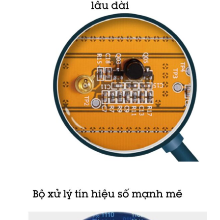
Cảm biến hàng rào hồng ngoại là
thiết bị chống trộm ngoài
trời
được sử dụng để phát hiện sự xâm nhập trái phép vào
khu vực được bảo vệ. Thiết bị này hoạt động dựa trên
nguyên lý phát và thu tia hồng ngoại. Khi đầu phát và đầu
thu được kết nối với nhau thông qua những tia hồng ngoại
song song, nếu có bất kỳ vật cản nào ngăn cách giữa đường
đi của tia hồng ngoại, cảm biến sẽ ngay lập tức truyền tín
hiệu về trung tâm để báo động. Ngược lại, nếu không bị vật
cản cản trở, hệ thống
hàng rào điện tử
sẽ không phát hiện
bất kỳ sự xâm nhập nào và không truyền tín hiệu về bộ điều
khiển trung tâm.
👉 XEM TÍNH NĂNG CÔNG DỤNG
ĐÁNH GIÁ SẢN PHẨM NÀY