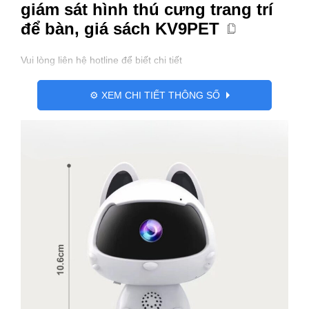
giám sát hình thú cưng trang trí
số
để bàn, giá sách KV9PET
lượng
Vui lòng liên hệ hotline để biết chi tiết
⚙️ XEM CHI TIẾT THÔNG SỐ