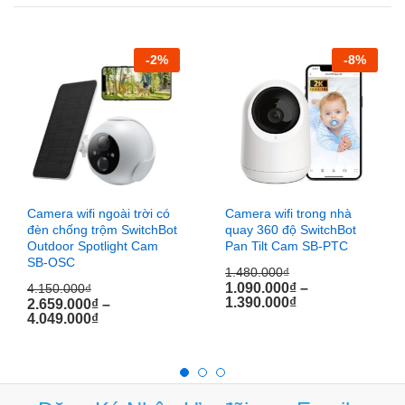
-
2
%
-
8
%
Camera wifi ngoài trời có
Camera wifi trong nhà
đèn chống trộm SwitchBot
quay 360 độ SwitchBot
Outdoor Spotlight Cam
Pan Tilt Cam SB-PTC
SB-OSC
1.480.000
₫
1.090.000
₫
–
4.150.000
₫
1.390.000
₫
2.659.000
₫
–
4.049.000
₫