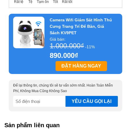
Rất tệ
Tệ
Tạm ổn
Tốt
Rất tốt
Camera Wifi Giám Sát Hình Thú
Cưng Trang Trí Để Bàn, Giá
Sách KV9PET
Giá bán:
1.000.000
₫
-11%
890.000
₫
ĐẶT HÀNG NGAY
Để lại thông tin, chúng tôi sẽ tư vấn sớm nhất. Hoàn Toàn Miễn
Phí, Không Mua Cũng Không Sao
SĐT
(Required)
Sản phẩm liên quan