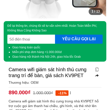
1
/ 13
Để lại thông tin, chúng tôi sẽ tư vấn sớm nhất. Hoàn Toàn Miễn Phí,
Không Mua Cũng Không Sao
SĐT
(Required)
Giao hàng toàn quốc
Miễn phí ship đơn hàng >1.000.000đ
Giao hàng nội thành Hà Nội 24h, giao hỏa tốc Grab
Camera wifi giám sát hình thú cưng
trang trí để bàn, giá sách KV9PET
Thương hiệu: OEM
890.000
₫
1.000.000
₫
ℹ️
-11%
Camera wifi giám sát hình thú cưng trong nhà KV9PET hỗ
trợ cuộc gọi âm thanh hai chiều, ghi hình, và thẻ nhớ lên