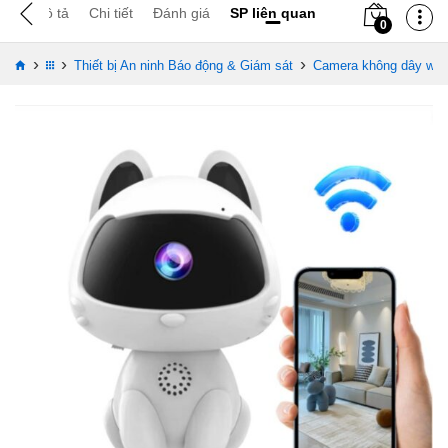
Mô tả
Chi tiết
Đánh giá
SP liên quan
0
›
›
›
Thiết bị An ninh Báo động & Giám sát
Camera không dây wifi