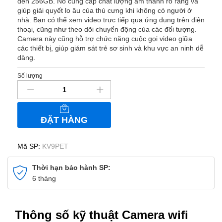
đến 256GB. Nó cung cấp chất lượng âm thanh rõ ràng và
giúp giải quyết lo âu của thú cưng khi không có người ở
nhà. Bạn có thể xem video trực tiếp qua ứng dụng trên điện
thoại, cũng như theo dõi chuyển động của các đối tượng.
Camera này cũng hỗ trợ chức năng cuộc gọi video giữa
các thiết bị, giúp giám sát trẻ sơ sinh và khu vực an ninh dễ
dàng.
Số lượng
Camera
wifi
giám
sát
ĐẶT HÀNG
hình
thú
cưng
Mã SP:
KV9PET
trang
trí
Thời hạn bảo hành SP:
để
6 tháng
bàn,
giá
sách
Thông số kỹ thuật Camera wifi
KV9PET