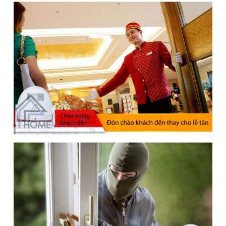
1
/ 5
2 phân loại có sẵn
190.000
₫
210.000
₫
ℹ️
-10%
(Đã bao gồm adapter)
Để lại thông tin, chúng tôi sẽ tư vấn sớm nhất. Hoàn Toàn Miễn Phí,
Không Mua Cũng Không Sao
SĐT
(Required)
Giao hàng toàn quốc
Miễn phí ship đơn hàng >1.000.000đ
Giao hàng nội thành Hà Nội 24h, giao hỏa tốc Grab
Chuông báo khách cảm ứng chuyển