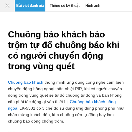
Mô tả
Chi tiết
Đánh giá
SP liên quan
Bài viết đánh giá
Thông số kỹ thuật
Hình ảnh
0
›
›
›
Chuông cửa báo khách thông minh
Chuông báo khách
Chuông báo khách báo
trộm tự đổ chuông báo khi
có người chuyển động
trong vùng quét
Chuông báo khách
thông minh ứng dụng công nghệ cảm biến
chuyển động hồng ngoại thân nhiệt PIR, khi có người chuyển
động trong vùng quét sẽ tự đổ chuông tự động và bạn không
cần phải tác động gì vào thiết bị.
Chuông báo khách hồng
ngoại
LK-5301 có 3 chế độ sử dụng ứng dụng phong phú như
chào mừng khách đến, làm chuông cửa tự động hay làm
chuông báo động chống trộm.