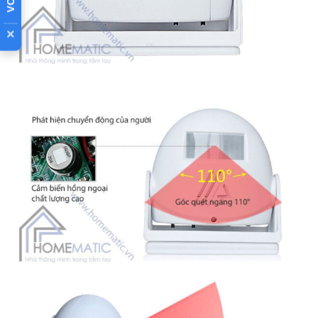
có người chuyển động
trong vùng quét
×
Chuông báo khách
thông minh ứng dụng công nghệ cảm
biến chuyển động hồng ngoại thân nhiệt PIR, khi có người
chuyển động trong vùng quét sẽ tự đổ chuông tự động và
bạn không cần phải tác động gì vào thiết bị.
Chuông báo
khách hồng ngoại
LK-5301 có 3 chế độ sử dụng ứng dụng
phong phú như chào mừng khách đến, làm chuông cửa tự
động hay làm chuông báo động chống trộm.
👉 XEM TÍNH NĂNG CÔNG DỤNG
ĐÁNH GIÁ SẢN PHẨM NÀY