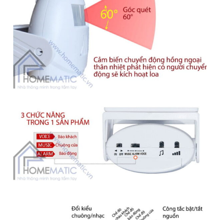
Nếu đã mua sản phẩm này tại Homematic, hãy đánh giá
ngay để giúp hàng người chọn mua hàng tốt nhất bạn
nhé!
Rất tệ
Tệ
Tạm ổn
Tốt
Rất tốt
Chuông Báo Khách Cảm Ứng
Chuyển Động LK-5301
Giá bán:
190.000
₫
210.000
₫
ℹ️
(Đã bao gồm adapter)
ĐẶT HÀNG NGAY
Để lại thông tin, chúng tôi sẽ tư vấn sớm nhất. Hoàn Toàn Miễn
Phí, Không Mua Cũng Không Sao
SĐT