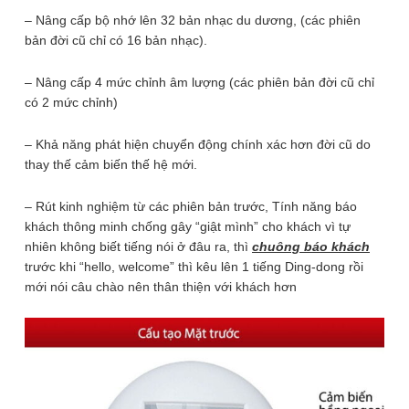
báo
– Nâng cấp bộ nhớ lên 32 bản nhạc du dương, (các phiên
khách
gồm
adapter
bản đời cũ chỉ có 16 bản nhạc).
cảm
ĐẶT HÀNG
ứng
– Nâng cấp 4 mức chỉnh âm lượng (các phiên bản đời cũ chỉ
chuyển
có 2 mức chỉnh)
adapter
động
Mã SP:
LK-5301+A
LK-
– Khả năng phát hiện chuyển động chính xác hơn đời cũ do
5301
Thời hạn bảo hành SP:
thay thế cảm biến thế hệ mới.
số
3 tháng
lượng
– Rút kinh nghiệm từ các phiên bản trước, Tính năng báo
khách thông minh chống gây “giật mình” cho khách vì tự
Thông số kỹ thuật Chuông báo
nhiên không biết tiếng nói ở đâu ra, thì
chuông báo khách
khách cảm ứng chuyển động LK-
trước khi “hello, welcome” thì kêu lên 1 tiếng Ding-dong rồi
5301
mới nói câu chào nên thân thiện với khách hơn
Nguồn cấp
3 quả pin AAA, adapter nguồn
Cảm biến chuyển động hồng ngoại thân
Công nghệ
nhiệt PIR