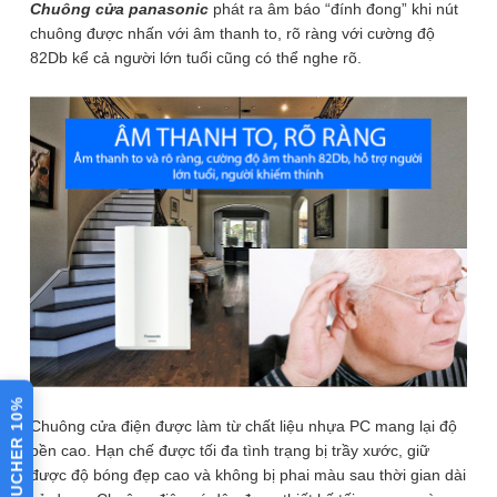
Chuông cửa panasonic
phát ra âm báo “đính đong” khi nút
Chuông gọi cửa, cổng hoặc chuông
chuông được nhấn với âm thanh to, rõ ràng với cường độ
Chức năng
thông báo
82Db kể cả người lớn tuổi cũng có thể nghe rõ.
Âm lượng
82Db
100m (lưu ý bộ chuông chưa bao gồm
Chiều dài dây
dây điện, quý khách tự trang bị dây
điện tối đa
theo chiều dài thực trạng công trình)
Kích cỡ dây
Dây 1 lõi: phi 1mm – 1.78mm
điện
Dây nhiều lõi: 1.5mm2 – 2.5mm2
⚙️ XEM CHI TIẾT THÔNG SỐ
Chất liệu
Nhựa PC
Bài viết đánh giá
Chống nước
Nút bấm chống nước
Xuất xứ/
Panasonic/ Thailand
Hãng
VOUCHER 10%
Chuông cửa Panasonic
Chuông cửa điện được làm từ chất liệu nhựa PC mang lại độ
Dài 16.4cm x Rộng 9.9cm x Cao
bền cao. Hạn chế được tối đa tình trạng bị trầy xước, giữ
4.35cm (Chuông điện)
chống nước lắp đặt dễ
Kích thước
được độ bóng đẹp cao và không bị phai màu sau thời gian dài
Dài 12.1cm x Rộng 7.5cm x Cao