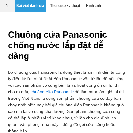
Mô tả
Chi tiết
Đánh giá
SP liên quan
Bài viết đánh giá
Thông số kỹ thuật
Hình ảnh
0
›
›
›
Chuông cửa báo khách thông minh
Chuông cửa có dây
Chuông cửa Panasonic
chống nước lắp đặt dễ
dàng
Bộ chuông cửa Panasonic là dòng thiết bị an ninh đến từ công
ty điện tử lớn nhất Nhật Bản Panasonic vốn từ lâu đã nổi tiếng
với các sản phẩm vô cùng bền bỉ và hoạt động ổn định. Khi
cho ra mắt,
chuông cửa Panasonic
đã làm mưa làm gió tại thị
trường Việt Nam, là dòng sản phẩm chuông cửa có dây bán
chạy nhất hiện nay bởi giá chuông điện Panasonic không quá
cao mà lại vô cùng chất lượng. Sản phẩm chuông cửa cổng
có thể lắp ở nhiều vị trí khác nhau, từ lắp cho gia đình, cơ
quan, văn phòng, nhà máy…dùng để gọi cửa, cổng hoặc
thông báo.