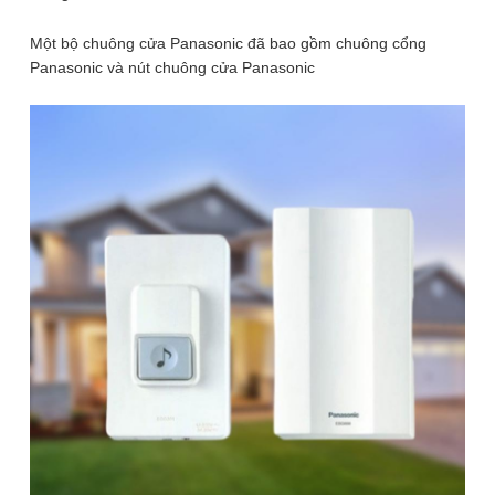
Một bộ chuông cửa Panasonic đã bao gồm chuông cổng
Panasonic và nút chuông cửa Panasonic
1
/ 9
2 phân loại có sẵn
349.000
₫
380.000
₫
ℹ️
-8%
(Bộ 1 loa chuông + 1 nút bấm)
Để lại thông tin, chúng tôi sẽ tư vấn sớm nhất. Hoàn Toàn Miễn Phí,
Không Mua Cũng Không Sao
SĐT
(Required)
Giao hàng toàn quốc