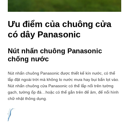
Miễn phí ship đơn hàng >1.000.000đ
Giao hàng nội thành Hà Nội 24h, giao hỏa tốc Grab
Ưu điểm của chuông cửa
Bộ chuông cửa Panasonic có dây
chuông điện chính hãng PEBG8
có dây Panasonic
Thương hiệu:
Panasonic
Nút nhấn chuông Panasonic
Chuông cửa Panasonic PEBG8 bao gồm loa chuông
chống nước
panasonic và nút nhấn chuông panasonic, là dòng chuông
cửa có dây Panasonic chất lượng và độ bền đã được
khẳng định uy tín, tuy nhiên giá chuông điện Panasonic lại
Nút nhấn chuông Panasonic được thiết kế kín nước, có thể
rất tốt. Đây là dòng sản phẩm chuông cổng Panasonic
chính hãng có tính năng chống nước nên quý khách có thể
lắp đặt ngoài trời mà không lo nước mưa hay bụi bẩn lọt vào.
lắp ngoài trời, ở cửa, cổng nhà mà không sợ bị hỏng.
Nút nhấn chuông cửa Panasonic có thể lắp nổi trên tường
gạch, tường ốp đá…hoặc có thể gắn trên đế âm, đế nổi hình
Lựa chọn bộ chuông:
Bộ 1 Loa Chuông + 1 Nút Bấm
chữ nhật thông dụng.