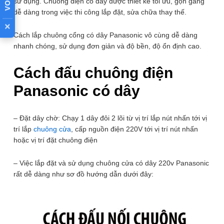
dàng
sử dụng. Chuông điện có dây được thiết kế tối ưu, gọn gàng
3.05cm (Nút bấm)
dễ dàng trong việc thi công lắp đặt, sửa chữa thay thế.
×
Bộ chuông cửa Panasonic là dòng thiết bị an ninh đến từ
Cách lắp chuông cổng có dây Panasonic vô cùng dễ dàng
công ty điện tử lớn nhất Nhật Bản Panasonic vốn từ lâu đã
nhanh chóng, sử dụng đơn giản và độ bền, độ ổn định cao.
nổi tiếng với các sản phẩm vô cùng bền bỉ và hoạt động ổn
định. Khi cho ra mắt,
chuông cửa Panasonic
đã làm mưa làm
Cách đấu chuông điện
gió tại thị trường Việt Nam, là dòng sản phẩm chuông cửa có
dây bán chạy nhất hiện nay bởi giá chuông điện Panasonic
Panasonic có dây
không quá cao mà lại vô cùng chất lượng. Sản phẩm chuông
cửa cổng có thể lắp ở nhiều vị trí khác nhau, từ lắp cho gia
– Đặt dây chờ: Chạy 1 dây đôi 2 lõi từ vị trí lắp nút nhấn tới vị
đình, cơ quan, văn phòng, nhà máy…dùng để gọi cửa, cổng
trí lắp
chuông cửa
, cấp nguồn điện 220V tới vị trí nút nhấn
hoặc thông báo.
hoặc vị trí đặt chuông điện
Một bộ chuông cửa Panasonic đã bao gồm chuông cổng
– Việc lắp đặt và sử dụng chuông cửa có dây 220v Panasonic
Panasonic và nút chuông cửa Panasonic
rất dễ dàng như sơ đồ hướng dẫn dưới đây:
👉 XEM TÍNH NĂNG CÔNG DỤNG
ĐÁNH GIÁ SẢN PHẨM NÀY