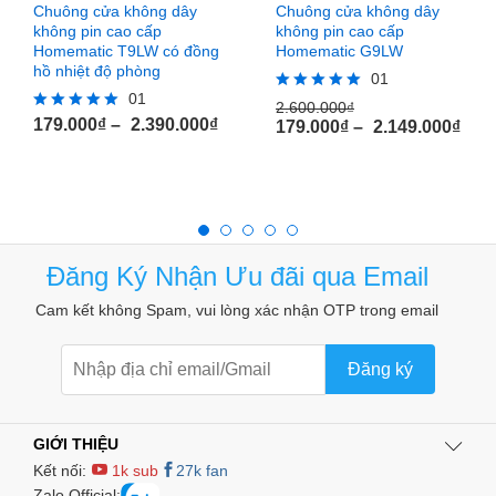
Chuông cửa không dây
Chuông cửa không dây
không pin cao cấp
không pin cao cấp
Homematic T9LW có đồng
Homematic G9LW
hồ nhiệt độ phòng
01
01
Rated
2.600.000
₫
5.00
179.000
₫
–
2.390.000
₫
Rated
179.000
₫
–
2.149.000
₫
out of 5
5.00
out of 5
Đăng Ký Nhận Ưu đãi qua Email
Cam kết không Spam, vui lòng xác nhận OTP trong email
Đăng ký
GIỚI THIỆU
Kết nối:
1k sub
27k fan
Zalo Official: