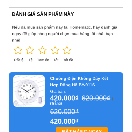
Nút nhấn chuông cửa
có khả năng chống nhiễu tín hiệu,
ĐÁNH GIÁ SẢN PHẨM NÀY
để không bị nhiễu với tín hiệu chuông các nhà xung quanh.
Nếu đã mua sản phẩm này tại Homematic, hãy đánh giá
Các bước
lắp đặt chuông cửa
BY-911S rất đơn giản và
ngay để giúp hàng người chọn mua hàng tốt nhất bạn
nhanh chóng, không phải đấu nối đi dây phức tạp, loa
nhé!
chuông và nút bấm đều sử dụng pin AA thông dụng, dễ dàng
thay thế.
Rất tệ
Tệ
Tạm ổn
Tốt
Rất tốt
Chuông Điện Không Dây Kết
Hợp Đồng Hồ BY-911S
Giá bán:
420.000
₫
620.000
₫
ℹ️
(Trắng)
620.000
₫
420.000
₫
ĐẶT HÀNG NGAY