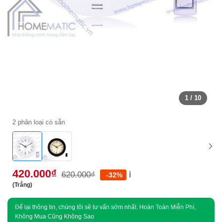
1
/ 10
2 phân loại có sẵn
420.000
₫
620.000
₫
ℹ️
-32%
(Trắng)
Để lại thông tin, chúng tôi sẽ tư vấn sớm nhất. Hoàn Toàn Miễn Phí,
Không Mua Cũng Không Sao