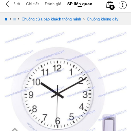
Mô tả
Chi tiết
Đánh giá
SP liên quan
0
›
›
›
Chuông cửa báo khách thông minh
Chuông không dây