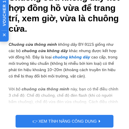
VOUCHER 10%
hợp đồng hồ vừa để trang
trí, xem giờ, vừa là chuông
cửa.
×
Chuông cửa thông minh
không dây
BY-911S giống như
các bộ
chuông cửa không dây
khác nhưng được kết hợp
với đồng hồ. Đây là loại
chuông không dây
cao cấp, trong
môi trường tiêu chuẩn (không bị nhiễu bởi kim loại) có thể
phát tín hiệu khoảng 10~20m (khoảng cách truyền tín hiệu
có thể bị thay đổi bới môi trường, vật cản).
Với
bộ
chuông cửa thông minh
này, bạn có thể điều chỉnh
3 chế độ: Chế độ chuông, chế độ đèn flash (khi có người
bấm chuông), chế độ vừa đèn vừa chuông. Cách điều chỉnh
linh hoạt như vậy sẽ giúp người dùng dễ dàng thay đổi tùy
theo thời gian trong ngày. Ví dụ: vào buổi sáng, ồn ào có thể
để chế độ đèn & chuông / chuông, vào ban đêm thì chỉ để
👉 XEM TÍNH NĂNG CÔNG DỤNG
chế độ đèn, yên tĩnh.