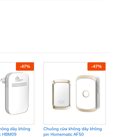
-
47
%
-
47
%
hông dây không
Chuông cửa không dây không
Chuông cử
ic HBM09
pin Homematic AF50
pin Homem