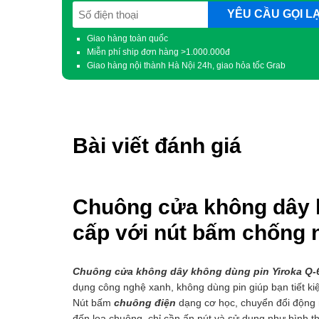
SĐT
(Required)
Giao hàng toàn quốc
Miễn phí ship đơn hàng >1.000.000đ
Giao hàng nội thành Hà Nội 24h, giao hỏa tốc Grab
Bài viết đánh giá
Chuông cửa không dây 
cấp với nút bấm chống 
Chuông cửa không dây không dùng pin Yiroka Q-
dụng công nghệ xanh, không dùng pin giúp bạn tiết ki
Nút bấm
chuông điện
dạng cơ học, chuyển đổi động 
đến loa chuông, chỉ cần ấn nút và sử dụng như bình 