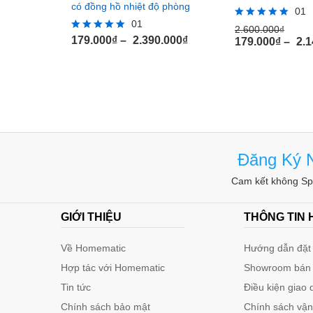
có đồng hồ nhiệt độ phòng
01
01
Rated
2.600.000
₫
5.00
179.000
₫
–
2.390.000
₫
Rated
179.000
₫
–
2.1
out of 5
5.00
out of 5
Đăng Ký N
Cam kết không Spa
GIỚI THIỆU
THÔNG TIN
Về Homematic
Hướng dẫn đặt 
Hợp tác với Homematic
Showroom bán
Tin tức
Điều kiện giao 
Chính sách bảo mật
Chính sách vậ