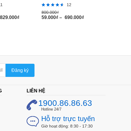
11
12
Rated
Rated
800.000
₫
500.000
₫
4.58
4.17
.829.000
₫
59.000
₫
–
690.000
₫
59.000
₫
out of 5
out of 5
Đăng ký
G
LIÊN HỆ
1900.86.86.63
Hotline 24/7
Hỗ trợ trực tuyến
Giờ hoạt động: 8:30 - 17:30