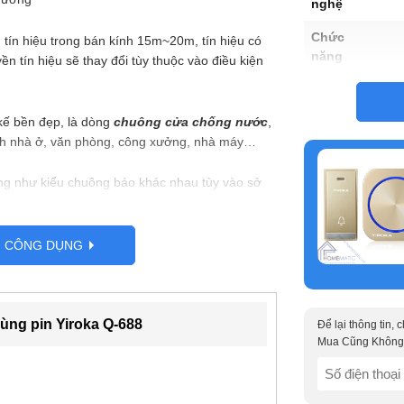
nghệ
Chức
 tín hiệu trong bán kính 15m~20m, tín hiệu có
năng
n tín hiệu sẽ thay đổi tùy thuộc vào điều kiện
Chất liệu
kế bền đẹp, là dòng
chuông cửa chống nước
,
Xuất xứ/
Hãng
ình nhà ở, văn phòng, công xưởng, nhà máy…
g như kiểu chuông báo khác nhau tùy vào sở
út chuông cửa
, bạn có thể mua thêm để kết
G CÔNG DỤNG
ng pin Yiroka Q-688
Để lại thông tin,
Mua Cũng Không
SĐT
(Required)