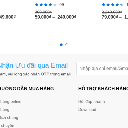
09
Rated
Rated
300.000
₫
2.240.000
₫
4.11
4.36
49.000
₫
59.000
₫
–
249.000
₫
79.000
₫
–
1
out of 5
out of 5
hận Ưu đãi qua Email
m, vui lòng xác nhận OTP trong email
 HƯỚNG DẪN MUA HÀNG
HỖ TRỢ KHÁCH HÀN
hàng online
Hỏi đáp nhanh
 hàng
Download
dịch chung
n chuyển