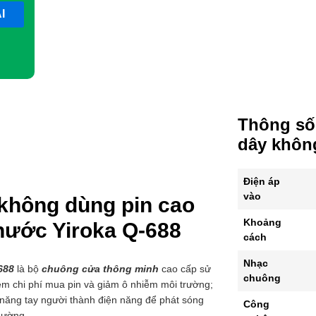
số
lượng
Thông số
dây không
Điện áp
vào
không dùng pin cao
Khoảng
nước Yiroka Q-688
cách
Nhạc
688
là bộ
chuông cửa thông minh
cao cấp sử
chuông
ệm chi phí mua pin và giảm ô nhiễm môi trường;
năng tay người thành điện năng để phát sóng
Công
thường