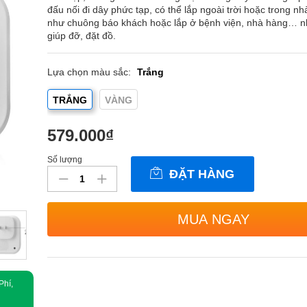
đấu nối đi dây phức tạp, có thể lắp ngoài trời hoặc trong n
như chuông báo khách hoặc lắp ở bệnh viện, nhà hàng… như
giúp đỡ, đặt đồ.
Lựa chọn màu sắc:
Trắng
TRẮNG
VÀNG
579.000
₫
Số lượng
Chuông
ĐẶT HÀNG
cửa
không
dây
MUA NGAY
không
dùng
pin
Yiroka
Q-
Phí,
688