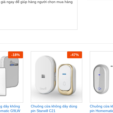
 giá ngay để giúp hàng người chọn mua hàng
-
18
%
-
47
%
g dây không
Chuông cửa không dây dùng
Chuông cửa k
ematic G9LW
pin Starwill C21
pin Homemat