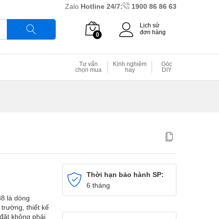
Zalo
Hotline 24/7:
1900 86 86 63
Lịch sử
đơn hàng
0
Tìm
Tư vấn
Kinh nghiệm
Góc
chọn mua
hay
DIY
Thời hạn bảo hành SP:
6 tháng
8 là dòng
trường, thiết kế
đặt không phải