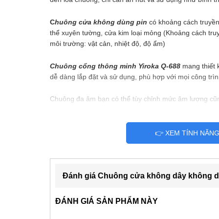
C
huông cửa không dùng pin
có khoảng cách truyền
thể xuyên tường, cửa kim loại mỏng (Khoảng cách truyề
môi trường: vật cản, nhiệt độ, độ ẩm)
Chuông cổng thông minh Yiroka Q-688
mang thiết 
dễ dàng lắp đặt và sử dụng, phù hợp với mọi công tr
Chuông đa âm bạn có thể tùy chỉnh mức âm lượng cũn
thích của mình
Bộ chuông nhà không dây
gồm 1 loa chuông và 1
n
👉 XEM TÍNH NĂN
hợp nhiều loa chuông hoặc nhiều nút bấm với nhau
Đánh giá Chuông cửa không dây không dù
ĐÁNH GIÁ SẢN PHẨM NÀY