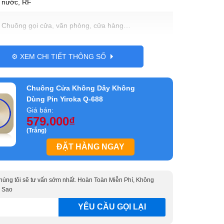
nước, RF
Chuông gọi cửa, văn phòng, cửa hàng…
Nhựa ABS
⚙️ XEM CHI TIẾT THÔNG SỐ
YIROKA
Chuông Cửa Không Dây Không
Dùng Pin Yiroka Q-688
Giá bán:
579.000
₫
(Trắng)
ĐẶT HÀNG NGAY
 chúng tôi sẽ tư vấn sớm nhất. Hoàn Toàn Miễn Phí, Không
 Sao