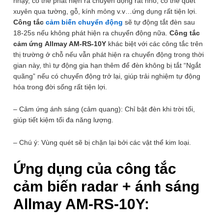
nhạy, có thể phát hiện ra chuyển động rất nhỏ, có thể quét
xuyên qua tường, gỗ, kính mỏng v.v…ứng dụng rất tiện lợi.
Công tắc
cảm biến chuyển động
sẽ tự động tắt đèn sau
18-25s nếu không phát hiện ra chuyển động nữa.
Công tắc
cảm ứng Allmay AM-RS-10Y
khác biệt với các công tắc trên
thị trường ở chỗ nếu vẫn phát hiện ra chuyển động trong thời
gian này, thì tự động gia hạn thêm để đèn không bị tắt “Ngắt
quãng” nếu có chuyển động trở lại, giúp trải nghiệm tự động
hóa trong đời sống rất tiện lợi.
– Cảm ứng ánh sáng (cảm quang): Chỉ bật đèn khi trời tối,
giúp tiết kiệm tối đa năng lượng.
– Chú ý: Vùng quét sẽ bị chặn lại bởi các vật thể kim loại.
1
/ 4
Ứng dụng của công tắc
cảm biến radar + ánh sáng
Để lại thông tin, chúng tôi sẽ tư vấn sớm nhất. Hoàn Toàn Miễn Phí,
Không Mua Cũng Không Sao
Allmay AM-RS-10Y:
SĐT
(Required)