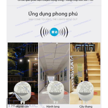
TIRFV1
698.000
₫
125.000
₫
–
358.000
₫
1.800.000
₫
279.000
₫
–
1.049.000
₫
Đăng Ký Nhận Ưu đãi qua Email
Cam kết không Spam, vui lòng xác nhận OTP trong email
Đăng ký
GIỚI THIỆU
Kết nối:
1k sub
27k fan
Zalo Official:
THÔNG TIN HƯỚNG DẪN MUA HÀNG
HỖ TRỢ KHÁCH HÀNG