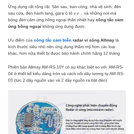
Giao hàng toàn quốc
Ứng dụng rất rộng rãi: Sân sau, ban công, nhà vệ sinh, đèn
Miễn phí ship đơn hàng >1.000.000đ
sau cửa, đèn hành lang, gara ô tô v.v… và những nơi mà
Giao hàng nội thành Hà Nội 24h, giao hỏa tốc Grab
bóng đèn cảm ứng hồng ngoại thân nhiệt hay
công tắc cảm
ứng hồng ngoại
không ứng dụng được.
Công tắc cảm biến radar vi sóng +
ánh sáng Allmay AM-RS-10Y
Ưu điểm của
công tắc cảm biến
radar vi sóng Allmay
là
kích thước siêu nhỏ nên ứng dụng thẩm mỹ hơn các loại
Brand:
Allmay
khác, hơn nữa thiết bị được bảo hành chính hãng 12 tháng
99.000
₫
120.000
₫
ℹ️
-18%
Phiên bản Allmay AM-RS-10Y có sự khác biệt so với AM-RS-
Công tắc cảm biến radar vi sóng Allmay AM-RS-10Y phát
04 ở thiết kế kiểu dáng tròn và cách nối dây tương tự AM-RS-
hiện chuyển động vào buổi tối siêu nhạy giúp bạn bật tắt
03 (tức 2 dây nguồn vào và 2 dây nguồn ra bật đèn)
đèn với góc quét 360 °, không điểm chết với bán kính lên
đến 5~6m. Có thể phát hiện chuyển động xuyên tường,
kính, gỗ … mỏng vì vậy có thể lắp đặt trong máng đèn đảm
bảo tính thẩm mỹ
– Công suất 35W.
– Cảm biến radar siêu nhạy có thể quét chuyển động
xuyên tường, kính, gỗ mỏng, không điểm chết.
– Cảm biến ánh sáng để chỉ bật đèn vào buổi tối, siêu tiết
kiệm điện.