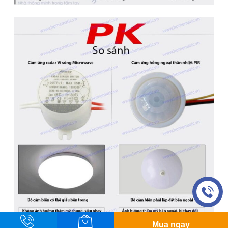
LIÊN HỆ
1900.86.86.63
Hotline 24/7
Hỗ trợ trực tuyến
Giờ hoạt động: 8:30 - 17:30
Email: haanh.tac@gmail.com
HỘ KINH DOANH THIẾT BỊ THÔNG MINH
GPKD số 01O8048948, Đăng ký ngày: 26/09/2023, nơi cấp
UBND QUẬN HÀ ĐÔNG
Địa chỉ: DM6-7 khu dịch vụ Vạn Phúc, Phường Vạn Phúc,
Quận Hà Đông, Hà Nội
Copyright © 2025 Homematic
Liên hệ
Mua ngay