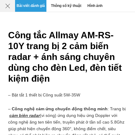
Mô tả
Chi tiết
Đánh giá
SP liên quan
Bài viết đánh giá
Thông số kỹ thuật
Hình ảnh
0
›
›
›
Công tắc & Cảm biến
Công tắc cảm biến chuyển động
Công tắc Allmay AM-RS-
Công tắc cảm biến radar vi sóng + ánh
sáng Allmay AM-RS-10Y
10Y trang bị 2 cảm biến
Thương hiệu:
Allmay
Xuất xứ: Trung Quốc
radar + ánh sáng chuyên
Mã SP:
AM-RS-10Y
dùng cho đèn Led, đèn tiết
kiệm điện
– Bật tắt 1 thiết bị Công suất 5W-35W
–
Công nghệ cảm ứng chuyển động thông minh
: Trang bị
cảm biên radar
(vi sóng) ứng dụng hiệu ứng Doppler với
công nghệ ăng ten tiên tiến, truyền phát ở tần số cao 5.8Ghz
giúp phát hiện chuyển động 360°, không điểm chết, siêu