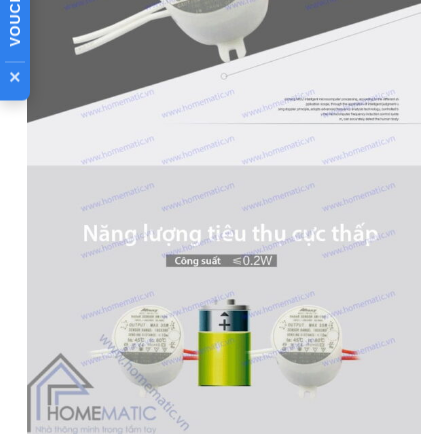
radar + ánh sáng chuyên
dùng cho đèn Led, đèn tiết
×
kiệm điện
– Bật tắt 1 thiết bị Công suất 5W-35W
–
Công nghệ cảm ứng chuyển động thông minh
: Trang
bị
cảm biên radar
(vi sóng) ứng dụng hiệu ứng Doppler với
công nghệ ăng ten tiên tiến, truyền phát ở tần số cao 5.8Ghz
giúp phát hiện chuyển động 360°, không điểm chết, siêu
nhạy, có thể phát hiện ra chuyển động rất nhỏ, có thể quét
xuyên qua tường, gỗ, kính mỏng v.v…ứng dụng rất tiện lợi.
Công tắc
cảm biến chuyển động
sẽ tự động tắt đèn sau
18-25s nếu không phát hiện ra chuyển động nữa.
Công tắc
cảm ứng Allmay AM-RS-10Y
khác biệt với các công tắc trên
👉 XEM TÍNH NĂNG CÔNG DỤNG
thị trường ở chỗ nếu vẫn phát hiện ra chuyển động trong thời
gian này, thì tự động gia hạn thêm để đèn không bị tắt “Ngắt
quãng” nếu có chuyển động trở lại, giúp trải nghiệm tự động