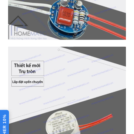
Công suất
<35W
chịu tải
Công nghệ
Cảm biến chuyển động radar
Phạm vi
<35W
hoạt động
Chất liệu
Nhựa PC
Phạm vi
<8m, 360 độ
hoạt động
⚙️ XEM CHI TIẾT THÔNG SỐ
Bài viết đánh giá
VOUCHER 10%
Công tắc Allmay AM-RS-
10Y trang bị 2 cảm biến