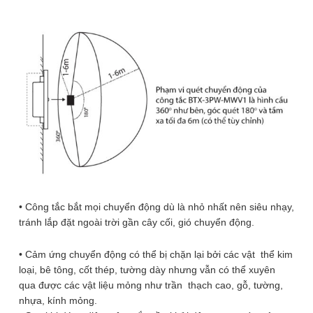
Đăng ký
GIỚI THIỆU
Kết nối:
1k sub
27k fan
Zalo Official:
THÔNG TIN HƯỚNG DẪN MUA HÀNG
• Công tắc tiết kiệm điện thông minh:
bằng cách trang bị
HỖ TRỢ KHÁCH HÀNG
thêm cả cảm biến ánh sáng, công tắc có khả năng phân biệt
độ sáng môi trường (sáng hay tối), giúp bạn chỉ bật đèn khi
• Công tắc bắt mọi chuyển động dù là nhỏ nhất nên siêu nhạy,
LIÊN HỆ
trời tối và có chuyển động, nếu môi trường đủ sáng rồi thì
tránh lắp đặt ngoài trời gần cây cối, gió chuyển động.
công tắc cũng không bật đèn dù cảm biến có phát hiện được
1900.86.86.63
chuyển động hay không. Ngoài ra công tắc cũng có khả
• Cảm ứng chuyển động có thể bị chặn lại bởi các vật thể kim
Hotline 24/7
năng chỉnh độ nhạy của cảm biến radar để phát hiện chuyển
loại, bê tông, cốt thép, tường dày nhưng vẫn có thể xuyên
động ở xa hay gần theo nhu cầu, tránh những trường hợp
Hỗ trợ trực tuyến
qua được các vật liệu mỏng như trần thạch cao, gỗ, tường,
bật đèn không mong muốn, cũng như có thể chỉnh thời gian
Giờ hoạt động: 8:30 - 17:30
nhựa, kính mỏng.
trễ bật đèn kể từ khi phát hiện chuyển động cho đến khi