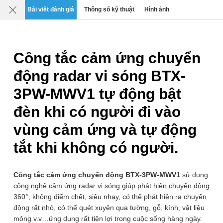
Mô tả
Chi tiết
Đánh giá
SP liên quan
Bài viết đánh giá
Thông số kỹ thuật
Hình ảnh
0
›
›
›
Công tắc & Cảm biến
Công tắc cảm biến chuyển động
Công tắc cảm ứng chuyển
động radar vi sóng BTX-
3PW-MWV1 tự động bật
đèn khi có người đi vào
vùng cảm ứng và tự động
tắt khi không có người.
Công tắc cảm ứng chuyển động BTX-3PW-MWV1
sử dụng
công nghệ cảm ứng radar vi sóng giúp phát hiện chuyển động
360°, không điểm chết, siêu nhạy, có thể phát hiện ra chuyển
động rất nhỏ, có thể quét xuyên qua tường, gỗ, kính, vật liệu
mỏng v.v…ứng dụng rất tiện lợi trong cuộc sống hàng ngày.