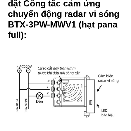
đặt Công tắc cảm ứng
chuyển động radar vi sóng
-
10
%
-
8
%
BTX-3PW-MWV1 (hạt pana
full):
Công tắc Panasonic
Công tắc Panasonic
Halumie cảm ứng hồng
Halumie cảm ứng hồng
ngoại Halupir WEVHPIR2
ngoại Halupir WEVHPIR3
719.000
₫
-10%
649.000
₫
-8%
649.000
₫
599.000
₫
•
Cách lắp đặt rất đơn giản, bạn chỉ việc tháo hạt công tắc cũ
ra và thay thế hạt
công tắc thông minh
này vào.
Đăng Ký Nhận Ưu đãi qua Email
Cam kết không Spam, vui lòng xác nhận OTP trong email