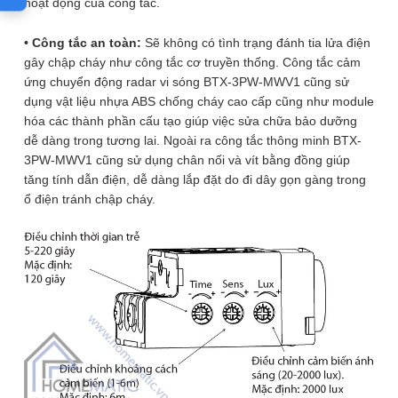
tắt khi không có người.
hoạt động của công tắc.
• Công tắc an toàn:
Sẽ không có tình trạng đánh tia lửa điện
Công tắc cảm ứng chuyển động BTX-3PW-MWV1
sử
gây chập cháy như công tắc cơ truyền thống. Công tắc cảm
dụng công nghệ cảm ứng radar vi sóng giúp phát hiện
ứng chuyển động radar vi sóng BTX-3PW-MWV1 cũng sử
chuyển động 360°, không điểm chết, siêu nhạy, có thể phát
dụng vật liệu nhựa ABS chống cháy cao cấp cũng như module
hiện ra chuyển động rất nhỏ, có thể quét xuyên qua tường,
hóa các thành phần cấu tạo giúp việc sửa chữa bảo dưỡng
gỗ, kính, vật liệu mỏng v.v…ứng dụng rất tiện lợi trong cuộc
dễ dàng trong tương lai. Ngoài ra công tắc thông minh BTX-
sống hàng ngày. Cơ chế hoạt động của
công tắc thông
3PW-MWV1 cũng sử dụng chân nối và vít bằng đồng giúp
minh
này như sau: Khi phát hiện ra chuyển động trong vùng
tăng tính dẫn điện, dễ dàng lắp đặt do đi dây gọn gàng trong
quét, công tắc
cảm biến chuyển động
sẽ bật đèn. Và sau 5-
ổ điện tránh chập cháy.
220 giây, nếu không phát hiện chuyển động nữa, đèn sẽ
👉 XEM TÍNH NĂNG CÔNG DỤNG
được công tắc tắt điện. Nếu trong khoảng thời gian này vẫn
phát hiện ra chuyển động, công tắc tự động gia hạn 5-220
giây liên tục cho đến khi không phát hiện ra chuyển động.
ĐÁNH GIÁ SẢN PHẨM NÀY
Ngoài ra
Công tắc thông minh BTX-3PW-MWV1
còn được
trang bị thêm cảm biến ánh sáng, giúp bạn tiết kiệm điện
Nếu đã mua sản phẩm này tại Homematic, hãy đánh giá
bằng cách phân biệt trời tối mới bật đèn còn trời sáng sẽ tắt
ngay để giúp hàng người chọn mua hàng tốt nhất bạn
đèn. Với khả năng hiệu chỉnh linh hoạt nhiều thông số của
nhé!
cảm biến như chỉnh độ nhạy, thời gian trễ và tinh chỉnh cảm