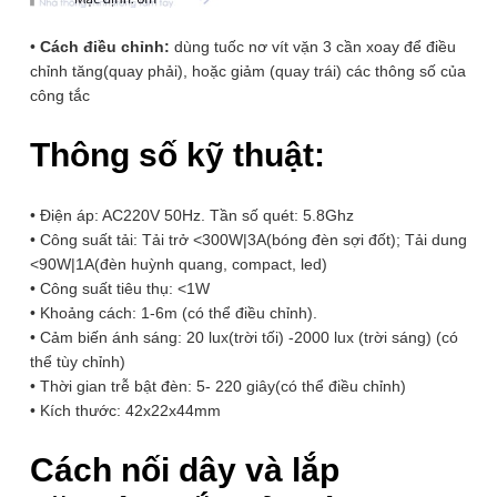
biến ánh sáng, tính năng thông minh của thiết bị mang lại sự
tiện nghi, tiết kiệm điện và an toàn tuyệt đối cho người sử
Rất tệ
Tệ
Tạm ổn
Tốt
Rất tốt
•
Cách điều chỉnh:
dùng tuốc nơ vít vặn 3 cần xoay để điều
dụng.
chỉnh tăng(quay phải), hoặc giảm (quay trái) các thông số của
công tắc
Phạm vi ứng dụng rất cao
:Phòng vệ sinh, hành lang, nhà
Công Tắc Cảm Ứng Chuyển
để xe, các vị trí cầu thang trong hộ gia đình hoặc văn phòng,
Động Radar Vi Sóng BTX-3PW-
Thông số kỹ thuật:
nhà máy…với mục đích tăng sự tiện lợi và tiết kiệm điện
MWV1 (hạt Pana Wide)
Giá bán:
590.000
₫
Giới thiệu tính năng
• Điện áp: AC220V 50Hz. Tần số quét: 5.8Ghz
• Công suất tải: Tải trở <300W|3A(bóng đèn sợi đốt); Tải dung
ĐẶT HÀNG NGAY
<90W|1A(đèn huỳnh quang, compact, led)
•
Cấu tạo nhỏ gọn:
phiên bản
Công tắc cảm ứng chuyển
• Công suất tiêu thụ: <1W
động radar vi sóng BTX-3PW-MWV1
phù hợp với các mặt
• Khoảng cách: 1-6m (có thể điều chỉnh).
nắp công tắc PANASONIC dòng WIDE phổ biến trên thị
Để lại thông tin, chúng tôi sẽ tư vấn sớm nhất. Hoàn Toàn Miễn
• Cảm biến ánh sáng: 20 lux(trời tối) -2000 lux (trời sáng) (có
trường Việt Nam. Bạn có thể lắp tối đa 3 công tắc trên 1 mặt
Phí, Không Mua Cũng Không Sao
thể tùy chỉnh)
nắp.
SĐT
• Thời gian trễ bật đèn: 5- 220 giây(có thể điều chỉnh)
(Required)
• Kích thước: 42x22x44mm
Cách nối dây và lắp
Sản phẩm liên quan