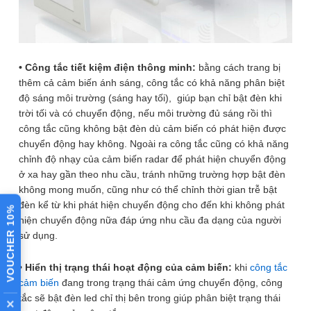
Bật tắt các thiết bị chiếu sáng, lắp đảo
Chức năng
chiều công tắc cầu thang, hành lang…
Phạm vi
1-6m (có thể điều chỉnh), góc quét 360
hoạt động
độ
• Công tắc tiết kiệm điện thông minh:
bằng cách trang bị
thêm cả cảm biến ánh sáng, công tắc có khả năng phân biệt
⚙️ XEM CHI TIẾT THÔNG SỐ
Thời gian
5-225 giây (có thể tùy chỉnh)
độ sáng môi trường (sáng hay tối), giúp bạn chỉ bật đèn khi
trễ
trời tối và có chuyển động, nếu môi trường đủ sáng rồi thì
Bài viết đánh giá
Cảm biến
20 lux (trời tối) -2000 lux (trời sáng) (có
công tắc cũng không bật đèn dù cảm biến có phát hiện được
ánh sáng
thể tùy chỉnh)
chuyển động hay không. Ngoài ra công tắc cũng có khả năng
chỉnh độ nhạy của cảm biến radar để phát hiện chuyển động
Chất liệu
Nhựa ABS
ở xa hay gần theo nhu cầu, tránh những trường hợp bật đèn
Công tắc cảm ứng chuyển
không mong muốn, cũng như có thể chỉnh thời gian trễ bật
Xuất xứ/
Batto
đèn kể từ khi phát hiện chuyển động cho đến khi không phát
Hãng
động radar vi sóng BTX-
VOUCHER 10%
hiện chuyển động nữa đáp ứng nhu cầu đa dạng của người
Kích thước
Dài 4.2cm x Rộng 22cm x Cao 4.4cm
3PW-MWV1 tự động bật
sử dụng.
đèn khi có người đi vào
• Hiển thị trạng thái hoạt động của cảm biến:
khi
công tắc
vùng cảm ứng và tự động
cảm biến
đang trong trạng thái cảm ứng chuyển động, công
tắc sẽ bật đèn led chỉ thị bên trong giúp phân biệt trạng thái
×