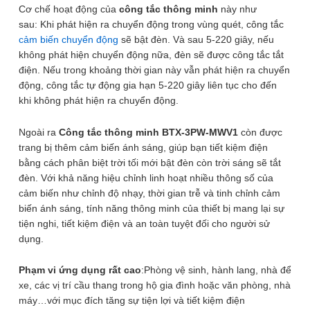
Cơ chế hoạt động của
công tắc thông minh
này như
sau: Khi phát hiện ra chuyển động trong vùng quét, công tắc
1
/ 4
cảm biến chuyển động
sẽ bật đèn. Và sau 5-220 giây, nếu
không phát hiện chuyển động nữa, đèn sẽ được công tắc tắt
điện. Nếu trong khoảng thời gian này vẫn phát hiện ra chuyển
Để lại thông tin, chúng tôi sẽ tư vấn sớm nhất. Hoàn Toàn Miễn Phí,
động, công tắc tự động gia hạn 5-220 giây liên tục cho đến
Không Mua Cũng Không Sao
khi không phát hiện ra chuyển động.
SĐT
(Required)
Ngoài ra
Công tắc thông minh BTX-3PW-MWV1
còn được
Giao hàng toàn quốc
Miễn phí ship đơn hàng >1.000.000đ
trang bị thêm cảm biến ánh sáng, giúp bạn tiết kiệm điện
Giao hàng nội thành Hà Nội 24h, giao hỏa tốc Grab
bằng cách phân biệt trời tối mới bật đèn còn trời sáng sẽ tắt
đèn. Với khả năng hiệu chỉnh linh hoạt nhiều thông số của
cảm biến như chỉnh độ nhạy, thời gian trễ và tinh chỉnh cảm
Công tắc cảm ứng chuyển động radar
biến ánh sáng, tính năng thông minh của thiết bị mang lại sự
vi sóng BTX-3PW-MWV1 (hạt pana
tiện nghi, tiết kiệm điện và an toàn tuyệt đối cho người sử
wide)
dụng.
Thương hiệu: OEM
Phạm vi ứng dụng rất cao
:Phòng vệ sinh, hành lang, nhà để
590.000
₫
xe, các vị trí cầu thang trong hộ gia đình hoặc văn phòng, nhà
Công tắc cảm ứng chuyển động radar vi sóng BTX-3PW-
máy…với mục đích tăng sự tiện lợi và tiết kiệm điện