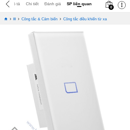
Mô tả
Chi tiết
Đánh giá
SP liên quan
0
›
›
›
Công tắc & Cảm biến
Công tắc điều khiển từ xa