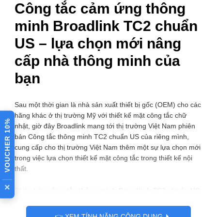
Công tắc cảm ứng thông
minh Broadlink TC2 chuẩn
US – lựa chọn mới nâng
cấp nhà thông minh của
bạn
Sau một thời gian là nhà sản xuất thiết bị gốc (OEM) cho các
hãng khác ở thị trường Mỹ với thiết kế mặt công tắc chữ
VOUCHER 10%
nhật, giờ đây Broadlink mang tới thị trường Việt Nam phiên
bản Công tắc thông minh TC2 chuẩn US của riêng mình,
cung cấp cho thị trường Việt Nam thêm một sự lựa chọn mới
trong việc lựa chọn thiết kế mặt công tắc trong thiết kế nội
thất.
×
Phiên bản
công tắc thông minh Broadlink TC2 chuẩn US
(chữ nhật)
kế thừa rất nhiều ưu điểm của “Công tắc cảm
ứng điều khiển từ xa Broadlink TC2” Broadlink TC2 chuẩn
👉 XEM TÍNH NĂNG CÔNG DỤNG