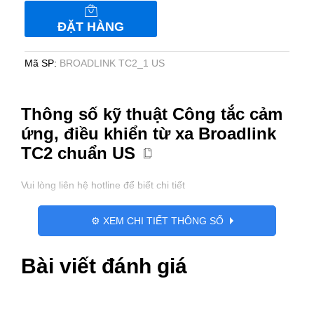
ứng,
ĐẶT HÀNG
điều
khiển
từ
Mã SP:
BROADLINK TC2_1 US
xa
Broadlink
TC2
Thông số kỹ thuật Công tắc cảm
chuẩn
ứng, điều khiển từ xa Broadlink
US
TC2 chuẩn US
số
lượng
Vui lòng liên hệ hotline để biết chi tiết
⚙️ XEM CHI TIẾT THÔNG SỐ
Bài viết đánh giá