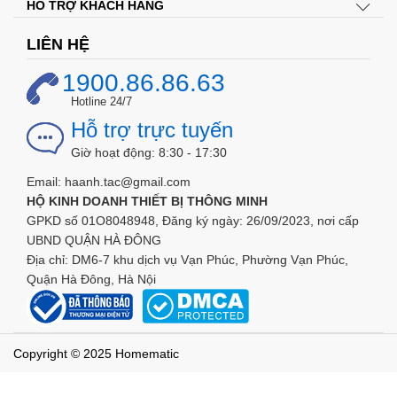
HỖ TRỢ KHÁCH HÀNG
LIÊN HỆ
1900.86.86.63
Hotline 24/7
Công tắc cảm ứng thông
Hỗ trợ trực tuyến
minh Broadlink TC2 tăng trải
Giờ hoạt động: 8:30 - 17:30
nghiệm người dùng thông
Email: haanh.tac@gmail.com
HỘ KINH DOANH THIẾT BỊ THÔNG MINH
qua ngữ cảnh
GPKD số 01O8048948, Đăng ký ngày: 26/09/2023, nơi cấp
UBND QUẬN HÀ ĐÔNG
Hãy tưởng tượng bạn có thể làm được thế này với công tắc
Địa chỉ: DM6-7 khu dịch vụ Vạn Phúc, Phường Vạn Phúc,
thông minh
Broadlink TC2
, mà không công tắc nào làm
Quận Hà Đông, Hà Nội
được:
– Tự động tắt hết đèn khi bạn ra khỏi nhà (dựa vào GPS của
bạn, sử dụng với Broadlink RM Pro*)
Copyright © 2025 Homematic
– Tự động đánh thức bạn vào sáng sớm hay tự động tắt đèn
ở phòng khách khi bạn đã đi ngủ(nếu quên tắt đèn phòng
khách).