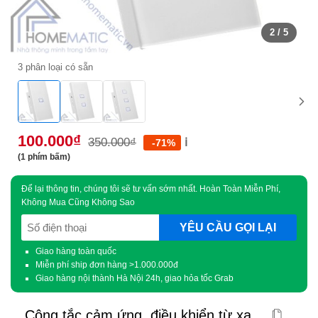
2
/ 5
3 phân loại có sẵn
100.000
₫
350.000
₫
ℹ️
-71%
(1 phím bấm)
Để lại thông tin, chúng tôi sẽ tư vấn sớm nhất. Hoàn Toàn Miễn Phí,
Không Mua Cũng Không Sao
SĐT
(Required)
Giao hàng toàn quốc
Miễn phí ship đơn hàng >1.000.000đ
Giao hàng nội thành Hà Nội 24h, giao hỏa tốc Grab
Công tắc cảm ứng, điều khiển từ xa