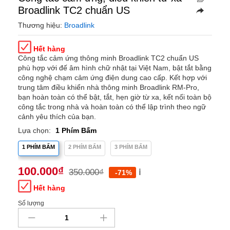
Broadlink TC2 chuẩn US
Thương hiệu:
Broadlink
Hết hàng
Công tắc cảm ứng thông minh Broadlink TC2 chuẩn US
phù hợp với đế âm hình chữ nhật tại Việt Nam, bật tắt bằng
công nghệ chạm cảm ứng điện dung cao cấp. Kết hợp với
trung tâm điều khiển nhà thông minh Broadlink RM-Pro,
bạn hoàn toàn có thể bật, tắt, hẹn giờ từ xa, kết nối toàn bộ
công tắc trong nhà và hoàn toàn có thể lập trình theo ngữ
cảnh yêu thích của bạn.
Lựa chọn:
1 Phím Bấm
1 PHÍM BẤM
2 PHÍM BẤM
3 PHÍM BẤM
100.000
₫
350.000
₫
ℹ️
-71%
Hết hàng
Số lượng
Công
tắc
cảm