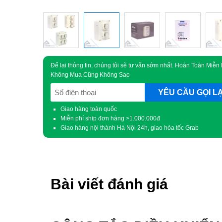
Để lại thông tin, chúng tôi sẽ tư vấn sớm nhất. Hoàn Toàn Miễn 
Không Mua Cũng Không Sao
SĐT
(Required)
Giao hàng toàn quốc
Miễn phí ship đơn hàng >1.000.000đ
Giao hàng nội thành Hà Nội 24h, giao hỏa tốc Grab
Bài viết đánh giá