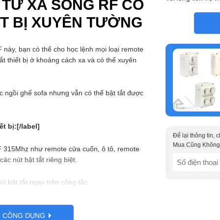
 TỪ XA SÓNG RF CÓ
ẾT BỊ XUYÊN TƯỜNG
này, bạn có thể cho học lệnh mọi loại remote
tắt thiết bị ở khoảng cách xa và có thể xuyên
 ngồi ghế sofa nhưng vẫn có thể bật tắt được
 bị:[/label]
Để lại thông tin,
Mua Cũng Không
RF 315Mhz như remote cửa cuốn, ô tô, remote
SĐT
ác nút bật tắt riêng biệt.
(Required)
út bật tắt ngay trên công tắc
h vị trí bật đèn trong đêm.
G CÔNG DỤNG