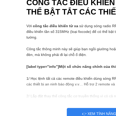
CÔNG TẮC ĐIỀU KHIỂN
THỂ BẬT TẮT CÁC THI
Với
công tắc điều khiển từ xa
sử dụng sóng radio RF 
điều khiển tần số 315MHz (loại fixcode) để có thể bật 
tường.
Công tắc thông minh này sẽ giúp bạn ngồi giường hoặc
đèn, mà không phải đi lại chỗ ổ điện.
[label type=”info”]Một số chức năng chính của thiết
1/ Học lệnh tất cả các remote điều khiển dùng sóng 
các thiết bị an ninh báo động v.v… Hỗ trợ 2 remote và c
2/ Lắp đặt thay thế công tắc cơ truyền thống vì có cả n
3/ Hỗ trợ đèn LED ngay trên công tắc để có thể xác địn
👉 XEM TÍNH NĂN