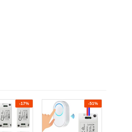
-
17
%
-
51
%