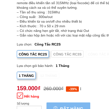
remote điều khiển tần số 315MHz (loại fixcode) để có thể bật 
khoảng cách xa và có thể xuyên tường.
– Tần số thu sóng : 315Mhz
– Công suất : 300w/out
– Điều khiển từ xa on/off cho nhiều thiết bị
– Kích thước : 70 x 50 x 29 mm
– Có chức năng hẹn giờ tắt, nhớ trạng thái Out
– Gắn vào hộp âm hoặc nổi với các loại mặt nắp công tắc 
Lựa chọn:
Công Tắc RC2S
CÔNG TẮC RC2S
CÔNG TẮC RC3S
CÔNG TẮC 
Lựa chọn gói bảo hành:
1 Tháng
1 THÁNG
12 THÁNG
159.000
₫
260.000
₫
ℹ️
-39%
Hết hàng
Số lượng
Công
ĐẶT HÀNG