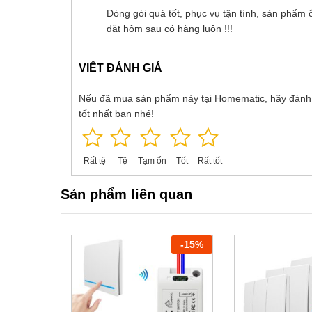
er
Đóng gói quá tốt, phục vụ tận tình, sản phẩm 
Rated
02
02
4
ratings
đặt hôm sau có hàng luôn !!!
out of 5
based
on
VIẾT ĐÁNH GIÁ
custom
er
Nếu đã mua sản phẩm này tại Homematic, hãy đánh
ratings
tốt nhất bạn nhé!
Rất tệ
Tệ
Tạm ổn
Tốt
Rất tốt
Sản phẩm liên quan
-
15
%