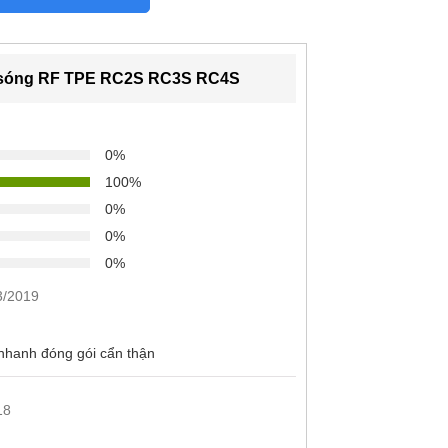
ng sóng RF TPE RC2S RC3S RC4S
ện trở lại, tránh tự động bật thiết bị lên
 tắc thông dụng Sino
0%
100%
0%
0%
0%
3/2019
nhanh đóng gói cẩn thận
18