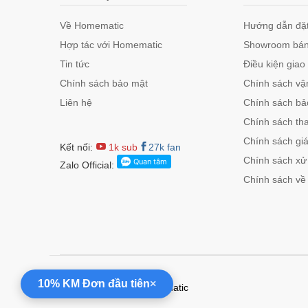
Về Homematic
Hướng dẫn đặt
Hợp tác với Homematic
Showroom bán
Tin tức
Điều kiện giao
Chính sách bảo mật
Chính sách vậ
Liên hệ
Chính sách bảo
Chính sách th
Chính sách gi
Kết nối:
1k sub
27k fan
Chính sách xử 
Zalo Official:
Chính sách về
10% KM Đơn đầu tiên
×
Copyright © 2025 Homematic