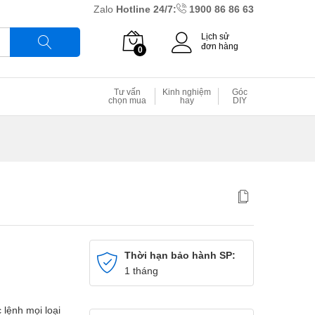
Zalo
Hotline 24/7:
1900 86 86 63
Lịch sử
đơn hàng
0
Tìm
Tư vấn
Kinh nghiệm
Góc
chọn mua
hay
DIY
Thời hạn bảo hành SP:
1 tháng
 lệnh mọi loại