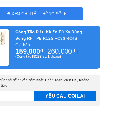
⚙️ XEM CHI TIẾT THÔNG SỐ
Công Tắc Điều Khiển Từ Xa Dùng
Sóng RF TPE RC2S RC3S RC4S
Giá bán:
159.000
₫
260.000
₫
ℹ️
(Công tắc RC2S và 1 tháng)
 chúng tôi sẽ tư vấn sớm nhất. Hoàn Toàn Miễn Phí, Không
 Sao