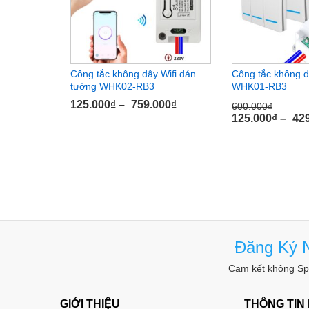
Gắn vào hộp âm hoặc nổi với các loại 
Công tắc không dây Wifi dán
Công tắc không 
tường WHK02-RB3
WHK01-RB3
Lưu ý: Sản phẩm
Công tắc điều khiển từ xa sóng 
12 tháng. Quý khách có thể lựa chọn mua thêm
Gói b
125.000
₫
–
759.000
₫
600.000
₫
125.000
₫
–
42
Gói bảo hành SUPER – 36 tháng giá 50.000Đ.
Đăng Ký N
Cam kết không Spa
GIỚI THIỆU
THÔNG TIN