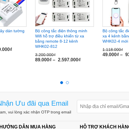
mặt nắp công tắc thông dụng Sino
dây dán tường
Bộ công tắc điện thông minh
Bộ công tắc đi
Wifi hỗ trợ điều khiển từ xa
xa 4 kênh bằng
RF TPE RCS
có thời gian bảo hành mặc định là
bằng remote 8-12 kênh
WHK02-4 mới
ảo hành PLUS – 24 tháng giá 20.000Đ
hoặc
WHK02-812
9.000
₫
1.118.000
₫
49.000
₫
–
9
3.200.000
₫
89.000
₫
–
2.597.000
₫
hận Ưu đãi qua Email
m, vui lòng xác nhận OTP trong email
 HƯỚNG DẪN MUA HÀNG
HỖ TRỢ KHÁCH HÀN