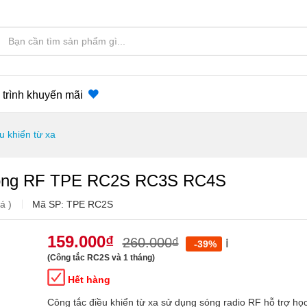
trình khuyến mãi
u khiển từ xa
g sóng RF TPE RC2S RC3S RC4S
iá
)
Mã SP:
TPE RC2S
159.000
₫
260.000
₫
ℹ️
-39%
(Công tắc RC2S và 1 tháng)
Hết hàng
Công tắc điều khiển từ xa sử dụng sóng radio RF hỗ trợ học