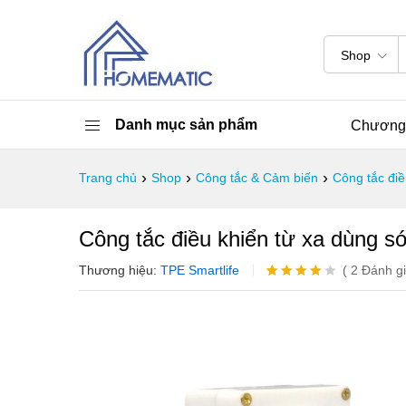
Shop
Danh mục sản phẩm
Chương 
›
›
›
Trang chủ
Shop
Công tắc & Cảm biến
Công tắc điề
Công tắc điều khiển từ xa dùn
Thương hiệu:
TPE Smartlife
(
2
Đánh g
Rated
2
4.00
out
of 5
based
on
custome
r ratings