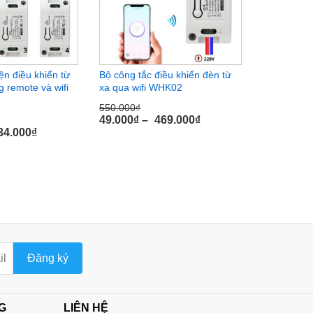
ện điều khiển từ
Bộ công tắc điều khiển đèn từ
Bộ công tắc
 remote và wifi
xa qua wifi WHK02
xa bằng re
kênh WHK0
550.000
₫
49.000
₫
–
469.000
₫
2.000.000
₫
34.000
₫
89.000
₫
Đăng ký
G
LIÊN HỆ