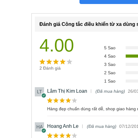
4/ Điều khiển từ xa on/off cho 2,3 hoặc 4 thiết bị
5/ Có chức năng hẹn giờ tắt, nhớ trạng thái Out
Đánh giá Công tắc điều khiển từ xa dù
6/ Tự động về trạng thái tắt điện khi bị cúp điện và có đi
4.00
7/ Gắn vào hộp âm hoặc nổi với các loại mặt nắp công
5 Sao
4 Sao
3 Sao
2
Đánh giá
Rated
2
2 Sao
4.00
out
1 Sao
of 5
Lâm Thị Kim Loan
(Đã mua hàng)
26/0
based
on
custom
Hàng đẹp chuẩn dùng rất dễ, shop giao hàng 
Rated
02
02
4
er
out of 5
ratings
based
Hoang Anh Le
(Đã mua hàng)
07/12/20
on
custom