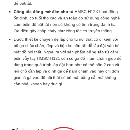
để bật/tắt.
vẫy
tay
Thời hạn bảo hành SP:
Công tắc đóng mở đèn cho tủ
HMSC-H12X hoạt động
12V
6 tháng
ổn định, có tuổi thọ cao và an toàn do sử dụng công nghệ
HMSC-
cảm biến để bật tắt nên sẽ không có tình trạng đánh tia
H12x
lửa điện gây chập cháy như công tắc cơ truyền thống.
số
Thông số kỹ thuật Công tắc tủ
Được thiết kế chuyên để lắp cho tủ nội thất có đi kèm với
lượng
bộ gá chắc chắn, đẹp và tiện lợi nên rất dễ lắp đặt vào bề
nội thất cảm biến vẫy tay 12V
mặt đồ nội thất. Ngoài ra với sản phẩm
công tắc tủ
cảm
HMSC-H12x
biến vẫy tay HMSC-H121 còn có gá đế nam châm giúp dễ
dàng trong quá trình lắp đặt hơn như có thể bắn 2 con vít
Điện áp vào
12VDC
lên chỗ cần lắp và dính gá đế nam châm vào hay chỉ đơn
giản là gá vào đồ nội thất có bề mặt bằng sắt mà không
Công suất
cần phải khoan hay đục gì.
<60W
chịu tải
Cảm biến tiệm cận hồng ngoại, Dimmer
Công nghệ
điều chỉnh cường độ ánh sáng
Chức năng
Vẫy tay để bật/tắt đèn tủ nội thất
Phạm vi
8-10cm