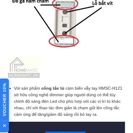
hoạt động
Chất liệu
Nhựa ABS
Kích thước
Φ16, Chiều dài 3.6cm
⚙️ XEM CHI TIẾT THÔNG SỐ
Bài viết đánh giá
Công tắc tủ nội thất cảm
biến vẫy tay 12V HMSC-
VOUCHER 10%
Với sản phẩm
công tắc tủ
cảm biến vẫy tay HMSC-H121
H12x dùng để lắp cho đồ
sở hữu công nghệ dimmer giúp người dùng có thể tùy
chỉnh độ sáng đèn Led cho phù hợp với các vị trí tủ khác
nội thất.
nhau, chỉ với thao tác đơn giản là chạm giữ lên công tắc
cảm ứng để tăng/giảm độ sáng rồi bỏ tay ra.
Ứng dụng
×