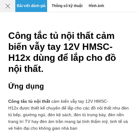
Mô tả
Chi tiết
Đánh giá
SP liên quan
Bài viết đánh giá
Thông số kỹ thuật
Hình ảnh
0
›
›
›
Công tắc & Cảm biến
Công tắc cảm biến tiệm cận
Công tắc tủ nội thất cảm
biến vẫy tay 12V HMSC-
H12x dùng để lắp cho đồ
nội thất.
Ứng dụng
Công tắc tủ nội thất
cảm biến vẫy tay 12V HMSC-
H12x được thiết kế chuyên để lắp cho các đồ nội thất như đèn
tủ bếp, giường ngủ, đèn kệ sách, đèn tủ trưng bày, đèn nền
trang trí TV hay đèn âm trần mang lại tính thẩm mỹ, tinh tế và
vẻ hiện đại cho không gian nhà bạn