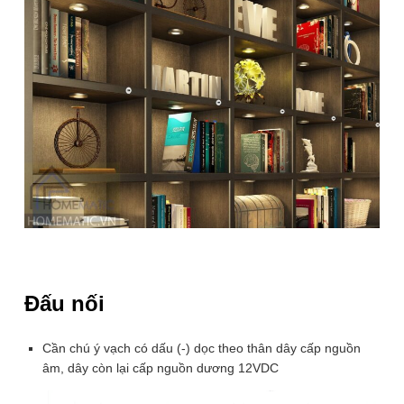
Đăng ký
GIỚI THIỆU
Kết nối:
1k sub
27k fan
Zalo Official:
THÔNG TIN HƯỚNG DẪN MUA HÀNG
HỖ TRỢ KHÁCH HÀNG
LIÊN HỆ
1900.86.86.63
Đấu nối
Hotline 24/7
Hỗ trợ trực tuyến
Cần chú ý vạch có dấu (-) dọc theo thân dây cấp nguồn
âm, dây còn lại cấp nguồn dương 12VDC
Với sản phẩm
công tắc tủ
cảm biến vẫy tay HMSC-H121
Giờ hoạt động: 8:30 - 17:30
sở hữu công nghệ dimmer giúp người dùng có thể tùy
Email: haanh.tac@gmail.com