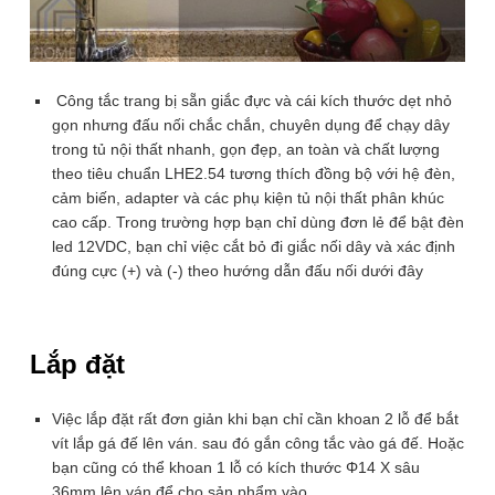
Rất tệ
Tệ
Tạm ổn
Tốt
Rất tốt
Công Tắc Tủ Nội Thất Cảm
Công tắc trang bị sẵn giắc đực và cái kích thước dẹt nhỏ
Biến Vẫy Tay 12V HMSC-H12x
gọn nhưng đấu nối chắc chắn, chuyên dụng để chạy dây
Giá bán:
trong tủ nội thất nhanh, gọn đẹp, an toàn và chất lượng
149.000
₫
theo tiêu chuẩn LHE2.54 tương thích đồng bộ với hệ đèn,
(Có Dimmer và đế gá nam châm)
cảm biến, adapter và các phụ kiện tủ nội thất phân khúc
ĐẶT HÀNG NGAY
cao cấp. Trong trường hợp bạn chỉ dùng đơn lẻ để bật đèn
led 12VDC, bạn chỉ việc cắt bỏ đi giắc nối dây và xác định
đúng cực (+) và (-) theo hướng dẫn đấu nối dưới đây
Để lại thông tin, chúng tôi sẽ tư vấn sớm nhất. Hoàn Toàn Miễn
Phí, Không Mua Cũng Không Sao
SĐT
Lắp đặt
(Required)
Việc lắp đặt rất đơn giản khi bạn chỉ cần khoan 2 lỗ để bắt
Công tắc tủ nội thất cảm biến vẫy
Sản phẩm liên quan
vít lắp gá đế lên ván. sau đó gắn công tắc vào gá đế. Hoặc
tay 12V HMSC-H12x có những gì?
bạn cũng có thể khoan 1 lỗ có kích thước Φ14 X sâu
36mm lên ván để cho sản phẩm vào.