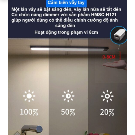
Công tắc tủ nội thất
cảm biến vẫy tay 12V HMSC-
H12x được thiết kế chuyên để lắp cho các đồ nội thất như
đèn tủ bếp, giường ngủ, đèn kệ sách, đèn tủ trưng bày, đèn
nền trang trí TV hay đèn âm trần mang lại tính thẩm mỹ, tinh
tế và vẻ hiện đại cho không gian nhà bạn
👉 XEM TÍNH NĂNG CÔNG DỤNG
ĐÁNH GIÁ SẢN PHẨM NÀY
Nếu đã mua sản phẩm này tại Homematic, hãy đánh giá
ngay để giúp hàng người chọn mua hàng tốt nhất bạn
nhé!