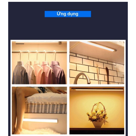
1
/ 4
2 phân loại có sẵn
149.000
₫
(Có Dimmer và đế gá nam châm)
Để lại thông tin, chúng tôi sẽ tư vấn sớm nhất. Hoàn Toàn Miễn Phí,
Không Mua Cũng Không Sao
SĐT
(Required)
Giao hàng toàn quốc
Miễn phí ship đơn hàng >1.000.000đ
Giao hàng nội thành Hà Nội 24h, giao hỏa tốc Grab