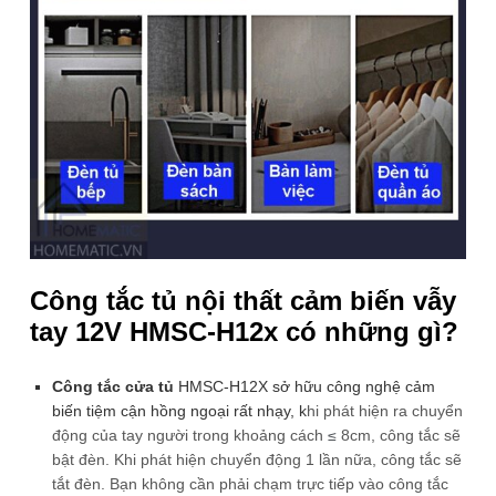
Công tắc tủ nội thất cảm biến vẫy tay
12V HMSC-H12x
Thương hiệu: OEM
Công tắc tủ nội thất cảm biến vẫy tay 12V HMSC-H12x
dùng cho thi công tủ nội thất để bật tắt đèn tủ quần áo, tủ
bếp, kệ sách, tủ trưng bày…. Nhỏ gọn, bền, an toàn, dễ lắp
đặt.
Lựa chọn:
Có Dimmer Và Đế Gá Nam Châm
KHÔNG CÓ DIMMER
CÓ DIMMER VÀ ĐẾ GÁ NAM CHÂM
149.000
₫
Công tắc tủ nội thất cảm biến vẫy
tay 12V HMSC-H12x có những gì?
Số lượng
Công
tắc
Công tắc cửa tủ
HMSC-H12X sở hữu công nghệ cảm
tủ
biến tiệm cận hồng ngoại rất nhạy, k
hi phát hiện ra chuyển
nội
ĐẶT HÀNG
động của tay người trong khoảng cách
≤
8cm, công tắc sẽ
thất
bật đèn. Khi phát hiện chuyển động 1 lần nữa, công tắc sẽ
cảm
tắt đèn. Bạn không cần phải chạm trực tiếp vào công tắc
biến
Mã SP:
HMSC-H121