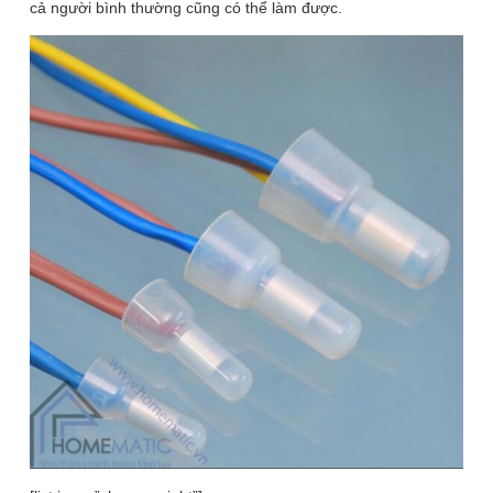
cả người bình thường cũng có thể làm được.
2
/ 4
3 phân loại có sẵn
40.000
₫
50.000
₫
ℹ️
-20%
(CE-1 (1 gói 100 chiếc))
Để lại thông tin, chúng tôi sẽ tư vấn sớm nhất. Hoàn Toàn Miễn Phí,
Không Mua Cũng Không Sao
SĐT
(Required)
Giao hàng toàn quốc
Miễn phí ship đơn hàng >1.000.000đ
Giao hàng nội thành Hà Nội 24h, giao hỏa tốc Grab
Bộ 20 chiếc cút nối dây điện không