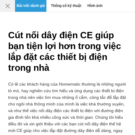
Mô tả
Chi tiết
Đánh giá
SP liên quan
Bài viết đánh giá
Thông số kỹ thuật
Hình ảnh
0
›
›
›
Dụng cụ phụ kiện thi công sửa chữa
Cút nối, đầu nối điện - 
Cút nối dây điện CE giúp
bạn tiện lợi hơn trong việc
lắp đặt các thiết bị điện
trong nhà
Có lẽ các khách hàng của Homematic thường là những người
tò mò, hay nghiên cứu tìm hiểu và ứng dụng các thiết bị điện
trong nhà nên việc tìm mua những ổ cắm, công tắc để lắp đặt
cho ngôi nhà thông minh của mình là việc khá thường xuyên,
và như thế việc nối dây điện các thiết bị điện với đường điện
gia đình tốn khá nhiều công sức và thời gian. Chúng tôi hiểu
điều đó và xin giới thiệu với các bạn cút nối dây điện thế hệ
mới CE giúp cho việc lắp đặt đường dây điện dễ dàng, ngay