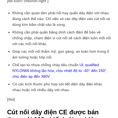
[list icon=”chevron-right”]
cần nối dây tiện dụng HSAI CE
Không cần quan tâm phải nối hay quấn dây điện với nhau
Thương hiệu: OEM
đúng cách thế nào. Chỉ việc xỏ các dây điện vào cút nối và
Cút nối dây điện CE giúp bạn nối dây điện cực dễ dàng,
dùng kìm bấm chặt vào là xong.
không cần quấn dây hay sử dụng băng dính cách điện mà
Không cần phải quấn băng dính cách điện để bảo vệ
vẫn cho mối nối đẹp, gọn gàng, thẩm mỹ, an toàn trong
chống chập, chạm điện vì cút nối sẽ cách điện luôn mối nối
hộp âm tường hoặc hộp nổi. Giúp bạn DIY các thiết bị
thông minh tốt hơn.
với các mối nối khác.
Giúp các mối nối thẩm mỹ, gọn gàng, an toàn hơn trong ổ
Lựa chọn:
CE-1 (1 Gói 100 Chiếc)
âm tường hoặc hộp nổi.
CE-1 (1 GÓI 100 CHIẾC)
CE-2 (1 GÓI 100 CHIẾC)
Chế tạo từ nhựa chống cháy tiêu chuẩn
UL qualified
NYLON66 không lão hóa, chịu nhiệt độ từ -40° đến 150°,
CE-5 (1 GÓI 100 CHIẾC)
chịu điện áp đến 380V
40.000
₫
Có các kích thước phù hợp với tiết diện dây điện khác
50.000
₫
ℹ️
-20%
nhau hoặc nối nhiều dây với nhau.
Số lượng
Bộ
[/list]
20
chiếc
Cút nối dây điện CE được bán
cút
ĐẶT HÀNG