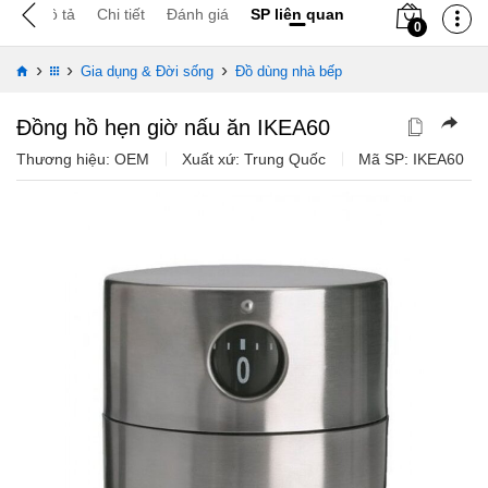
Mô tả
Chi tiết
Đánh giá
SP liên quan
0
›
›
›
Gia dụng & Đời sống
Đồ dùng nhà bếp
Đồng hồ hẹn giờ nấu ăn IKEA60
Thương hiệu: OEM
Xuất xứ: Trung Quốc
Mã SP:
IKEA60