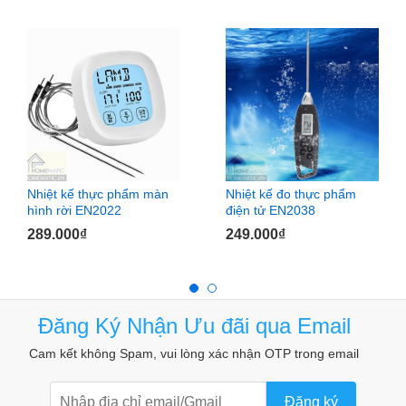
IKEA60 sẽ tô điểm thêm cho không gian nhà bếp thêm hiện
đại. Kích thước nhỏ nhắn nằm gọn trong lòng bàn tay. Bạn
có thể dễ dàng đặt đồng hồ trên kệ bếp, trên mặt bàn bếp
mà không sợ vương víu.
Chất liệu vỏ đồng hồ từ inox cao cấp, đảm bảo vệ sinh an
toàn thực phẩm. Đặc biệt trong môi trường nhà bếp là nơi dễ
dính nước, hoặc dầu mỡ, bạn vẫn không phải lo lắng đồng
hồ rỉ sét.
Nhiệt kế thực phẩm màn
Nhiệt kế đo thực phẩm
hình rời EN2022
điện tử EN2038
289.000
₫
249.000
₫
Đăng Ký Nhận Ưu đãi qua Email
Cam kết không Spam, vui lòng xác nhận OTP trong email
Đăng ký