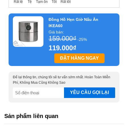
Rất tệ
Tệ
Tạm ổn
Tốt
Rất tốt
Đồng Hồ Hẹn Giờ Nấu Ăn
IKEA60
Giá bán:
159.000
₫
-25%
119.000
₫
ĐẶT HÀNG NGAY
Để lại thông tin, chúng tôi sẽ tư vấn sớm nhất. Hoàn Toàn Miễn
Phí, Không Mua Cũng Không Sao
SĐT
(Required)
Sản phẩm liên quan
Thiết kế trơn nhẵn hiện đại của đồng hồ hẹn giờ nấu ăn