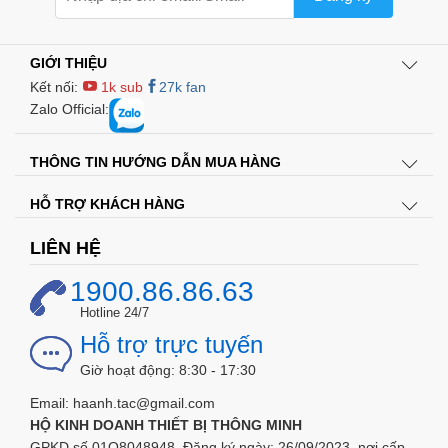
GIỚI THIỆU
Kết nối:
1k sub
27k fan
Zalo Official:
THÔNG TIN HƯỚNG DẪN MUA HÀNG
HỖ TRỢ KHÁCH HÀNG
LIÊN HỆ
1900.86.86.63
Hotline 24/7
Hỗ trợ trực tuyến
Giờ hoạt động: 8:30 - 17:30
Email: haanh.tac@gmail.com
HỘ KINH DOANH THIẾT BỊ THÔNG MINH
GPKD số 01O8048948, Đăng ký ngày: 26/09/2023, nơi cấp