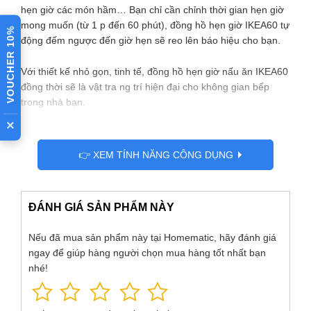
hẹn giờ các món hầm… Bạn chỉ cần chỉnh thời gian hẹn giờ
mong muốn (từ 1 p đến 60 phút), đồng hồ hẹn giờ IKEA60 tự
VOUCHER 10%
động đếm ngược đến giờ hẹn sẽ reo lên báo hiệu cho bạn.
Với thiết kế nhỏ gọn, tinh tế, đồng hồ hẹn giờ nấu ăn IKEA60
đồng thời sẽ là vật tra ng trí hiện đại cho không gian bếp
trong nhà bạn.
×
[label type=”default”]Hướng dẫn sử dụng[/label]
👉 XEM TÍNH NĂNG CÔNG DỤNG
Bước 1: Vặn đồng hồ theo chiều kim đồng hồ đến số 55
(không vặn vượt quá số 0), mục đích là để lên dây cót
cho đồng hồ
ĐÁNH GIÁ SẢN PHẨM NÀY
Bước 2: Vặn đồng hồ ngược chiều kim đồng hồ đến thời
lượng hẹn giờ mong muốn
Nếu đã mua sản phẩm này tại Homematic, hãy đánh giá
Đồng hồ tự động đếm ngược hết giờ hẹn sẽ reo lên báo
ngay để giúp hàng người chọn mua hàng tốt nhất bạn
hiệu.
nhé!
Tuyệt đối không vặn đồng hồ ngược chiều kim đồng hồ từ
số 0 đến số 55 sẽ làm hỏng thiết bị.