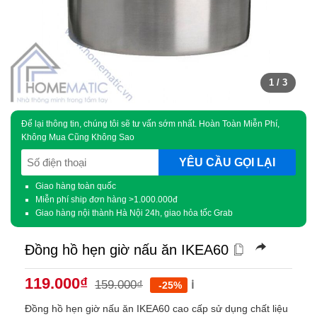
1
/ 3
Để lại thông tin, chúng tôi sẽ tư vấn sớm nhất. Hoàn Toàn Miễn Phí,
Không Mua Cũng Không Sao
SĐT
(Required)
Giao hàng toàn quốc
Miễn phí ship đơn hàng >1.000.000đ
Giao hàng nội thành Hà Nội 24h, giao hỏa tốc Grab
Đồng hồ hẹn giờ nấu ăn IKEA60
119.000
₫
159.000
₫
ℹ️
-25%
Đồng hồ hẹn giờ nấu ăn IKEA60 cao cấp sử dụng chất liệu