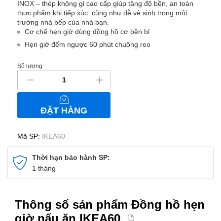
INOX – thép không gỉ cao cấp giúp tăng độ bền, an toàn
thực phẩm khi tiếp xúc cũng như dễ vệ sinh trong môi
trường nhà bếp của nhà bạn.
Cơ chế hẹn giờ dùng đồng hồ cơ bền bỉ
Hẹn giờ đếm ngược 60 phút chuông reo
Số lượng
Đồng
hồ
hẹn
giờ
ĐẶT HÀNG
nấu
ăn
IKEA60
Mã SP:
IKEA60
số
lượng
Thời hạn bảo hành SP:
1 tháng
Thông số sản phẩm Đồng hồ hẹn
giờ nấu ăn IKEA60