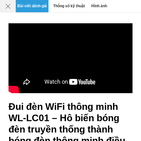
Mô tả
Chi tiết
Đánh giá
SP liên quan
Bài viết đánh giá
Thông số kỹ thuật
Hình ảnh
0
›
›
›
Đèn thông minh
Đui đèn thông minh
Đui đèn WiFi thông minh điều khiển từ xa
WL-LC01
Thương hiệu:
Tuya
Xuất xứ: Trung Quốc
Mã SP:
WL-LC01
Đui đèn WiFi thông minh
WL-LC01 – Hô biến bóng
đèn truyền thống thành
bóng đèn thông minh điều