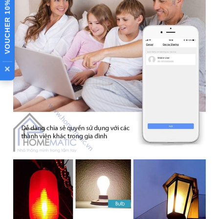
VOUCHER 10%
×
Đui đèn WiFi thông minh
WL-LC01 – Hô biến bóng
đèn truyền thống thành
bóng đèn thông minh điều
khiển từ xa.
WL-LC01 là một đui đèn WiFi thông minh có thể kết nối với
👉 XEM TÍNH NĂNG CÔNG DỤNG
bóng đèn E27 cho phép người dùng điều khiển từ xa bật/tắt
bóng đèn được kết nối với đui đèn thông qua app ứng dụng