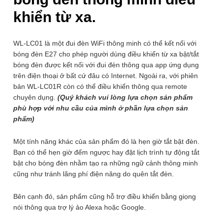
khiển từ xa.
WL-LC01 là một đui đèn WiFi thông minh có thể kết nối với
bóng đèn E27 cho phép người dùng điều khiển từ xa bật/tắt
bóng đèn được kết nối với đui đèn thông qua app ứng dụng
trên điện thoại ở bất cứ đâu có Internet. Ngoài ra, với phiên
2
/ 8
bản WL-LC01R còn có thể điều khiển thông qua remote
chuyên dụng.
(Quý khách vui lòng lựa chọn sản phẩm
2 phân loại có sẵn
phù hợp với nhu cầu của mình ở phần lựa chọn sản
phẩm)
Một tính năng khác của sản phẩm đó là hẹn giờ tắt bật đèn.
Bạn có thể hẹn giờ đếm ngược hay đặt lịch trình tự động tắt
220.000
₫
250.000
₫
ℹ️
-12%
bật cho bóng đèn nhằm tạo ra những ngữ cảnh thông minh
(Điều khiển bằng điện thoại)
cũng như tránh lãng phí điện năng do quên tắt đèn.
Để lại thông tin, chúng tôi sẽ tư vấn sớm nhất. Hoàn Toàn Miễn Phí,
Bên cạnh đó, sản phẩm cũng hỗ trợ điều khiển bằng giọng
Không Mua Cũng Không Sao
nói thông qua trợ lý ảo Alexa hoặc Google.
SĐT