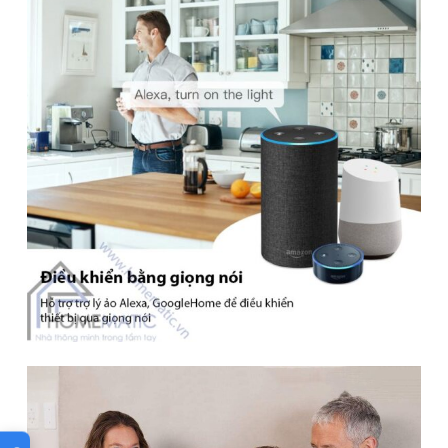
Công suất
2A(đèn huỳnh quang, compact, led)
Công nghệ
Wifi 2.4Ghz IEEE802.11 b/g/n
Bật đèn từ xa qua wifi dùng app, hẹn
Chức năng
giờ,
Hỗ trợ
IOS, Android
Chất liệu
Nhựa ABS
Xuất xứ
Trung Quốc
⚙️ XEM CHI TIẾT THÔNG SỐ
Bài viết đánh giá