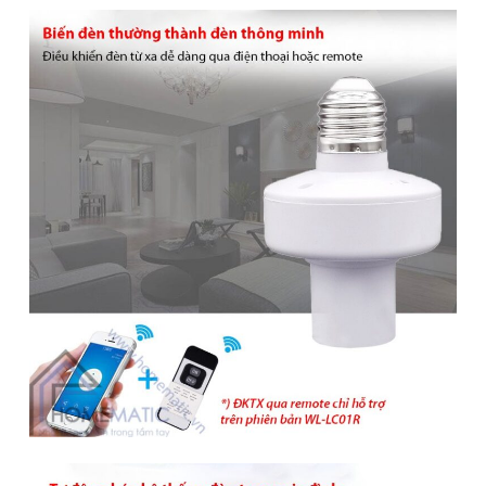
(Required)
Giao hàng toàn quốc
Miễn phí ship đơn hàng >1.000.000đ
Giao hàng nội thành Hà Nội 24h, giao hỏa tốc Grab
Đui đèn WiFi thông minh điều khiển
từ xa WL-LC01
Brand:
Tuya
Đui đèn WiFi thông minh WL-LC01 giúp bạn biến hệ thống
chiếu sáng truyền thống trong gia đình thành hệ thống đèn
thông minh. Bạn có thể điều khiển hệ thống đèn từ xa mọi
lúc mọi nơi thông qua smartphone. Hỗ trợ điều khiển bằng
giọng nói, hẹn giờ tự động tắt/bật đèn.
Lựa chọn:
Điều Khiển Bằng Điện Thoại
ĐIỀU KHIỂN BẰNG ĐIỆN THOẠI
ĐIỀU KHIỂN BẰNG ĐIỆN THOẠI + REMOTE
220.000
₫
250.000
₫
ℹ️
-12%