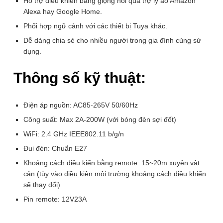
Hỗ trợ điều khiển bằng giọng nói qua trợ lý ảo Amazon
Phí, Không Mua Cũng Không Sao
Alexa hay Google Home.
SĐT
Phối hợp ngữ cảnh với các thiết bị Tuya khác.
(Required)
Dễ dàng chia sẻ cho nhiều người trong gia đình cùng sử
dụng.
Sản phẩm liên quan
Thông số kỹ thuật:
-
27
%
Điện áp nguồn: AC85-265V 50/60Hz
Công suất: Max 2A-200W (với bóng đèn sợi đốt)
WiFi: 2.4 GHz IEEE802.11 b/g/n
Đui đèn: Chuẩn E27
Khoảng cách điều kiển bằng remote: 15~20m xuyên vật
cản (tùy vào điều kiện môi trường khoảng cách điều khiển
sẽ thay đổi)
Đui đèn điều khiển từ xa
Đui đèn cảm ứng chuyển
HM-LHR02
động Radar vi sóng siêu
Pin remote: 12V23A
nhạy + điều khiển từ xa
115.000
₫
ALH201