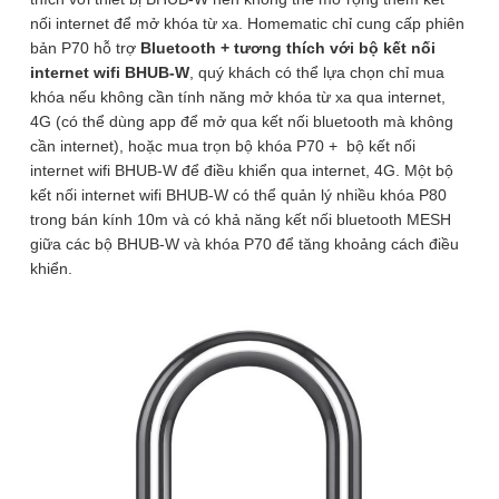
SĐT
nối internet để mở khóa từ xa. Homematic chỉ cung cấp phiên
(Required)
bản P70 hỗ trợ
Bluetooth + tương thích với bộ kết nối
internet wifi BHUB-W
, quý khách có thể lựa chọn chỉ mua
khóa nếu không cần tính năng mở khóa từ xa qua internet,
Sản phẩm liên quan
4G (có thể dùng app để mở qua kết nối bluetooth mà không
cần internet), hoặc mua trọn bộ khóa P70 + bộ kết nối
Tính năng sản phẩm
internet wifi BHUB-W để điều khiển qua internet, 4G. Một bộ
kết nối internet wifi BHUB-W có thể quản lý nhiều khóa P80
-
14
%
-
17
%
trong bán kính 10m và có khả năng kết nối bluetooth MESH
Khóa vân tay wifi càng to kèm chìa dự phòng Tuya P70
giữa các bộ BHUB-W và khóa P70 để tăng khoảng cách điều
có thiết kế vô cùng cứng cáp và chắc chắn với thân khóa
khiển.
được làm bằng hợp kim kẽm và càng khóa được làm bằng
thép không gỉ có kích thước
Φ = 10 mm chống cắt trộm.
Cảm biến nhận diện vân tay siêu nhạy
mở khóa dễ dàng
chỉ với 1 chạm, tốc độ nhận diện gần như tức thì chỉ mất
Ổ khóa vân tay cửa cổng
Khóa cửa kính cường lực
chưa đến 1 giây để thiết bị nhận định vân tay hợp lệ và ra
chống nước càng 8mm
khóa tay nắm cửa mã số
lệnh mở khóa. Khả năng lưu trữ 10 dấu vân tay.
Exsmith P04
vân tay thẻ từ thông minh
Exsmith U9
800.000
₫
-14%
Bảo mật tuyệt đối:
Khóa vân tay wifi càng to kèm chìa
690.000
₫
2.400.000
₫