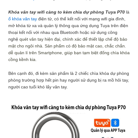
Khóa vân tay wifi càng to kèm chìa dự phòng Tuya P70
là
1
/ 3
ổ khóa vân tay
điện tử, có thể kết nối với mạng wifi gia đình,
mở khóa từ xa và quản lý thông qua ứng dụng Tuya trên điện
3 phân loại có sẵn
thoại kết nối với nhau qua Bluetooth hoặc sử dụng công
nghệ
quét vân tay hiện đại, chính xác để thiết lập chế độ bảo
mật cho ngôi nhà. Sản phẩm có độ bảo mật cao, chắc chắn.
dễ quản lí trên Smartphone, giúp bạn tạm biệt đống chìa khóa
cồng kềnh kia.
1.390.000
₫
(Ổ khoá vân tay thông minh)
Bên cạnh đó, đi kèm sản phẩm là 2 chiếc chìa khóa dự phòng
phòng trường hợp hết pin hay người sử dụng bị ra mồ hôi tay,
Để lại thông tin, chúng tôi sẽ tư vấn sớm nhất. Hoàn Toàn Miễn Phí,
Không Mua Cũng Không Sao
người cao tuổi khó lấy vân tay.
SĐT
(Required)
Giao hàng toàn quốc
Miễn phí ship đơn hàng >1.000.000đ
Giao hàng nội thành Hà Nội 24h, giao hỏa tốc Grab
Khóa vân tay wifi càng to kèm chìa