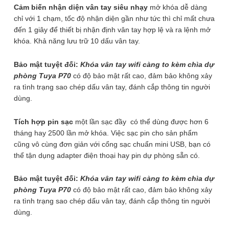
Số lượng
Cảm biến nhận diện vân tay siêu nhạy
mở khóa dễ dàng
Khóa
chỉ với 1 chạm, tốc độ nhận diện gần như tức thì chỉ mất chưa
vân
đến 1 giây để thiết bị nhận định vân tay hợp lệ và ra lệnh mở
tay
internet wifi
xa qua kết
tay thông
khóa. Khả năng lưu trữ 10 dấu vân tay.
wifi
ĐẶT HÀNG
càng
to
Bảo mật tuyệt đối:
Khóa vân tay wifi càng to kèm chìa dự
cho khóa
nối Wifi, 4G
minh
kèm
phòng Tuya P70
có độ bảo mật rất cao, đảm bảo không xảy
Mã SP:
P70(1)
chìa
ra tình trạng sao chép dấu vân tay, đánh cắp thông tin người
dự
dùng.
Thời hạn bảo hành SP:
phòng
6 tháng
BHUB-W
Tuya
Tích hợp pin sạc
một lần sạc đầy có thể dùng được hơn 6
P70
tháng hay 2500 lần mở khóa. Việc sạc pin cho sản phẩm
số
cũng vô cùng đơn giản với cổng sạc chuẩn mini USB, bạn có
Thông số kỹ thuật Khóa vân tay
lượng
thể tận dụng adapter điện thoại hay pin dự phòng sẵn có.
wifi càng to kèm chìa dự phòng
Tuya P70
Bảo mật tuyệt đối:
Khóa vân tay wifi càng to kèm chìa dự
phòng Tuya P70
có độ bảo mật rất cao, đảm bảo không xảy
ra tình trạng sao chép dấu vân tay, đánh cắp thông tin người
Điện áp
DC 5V
dùng.
vào