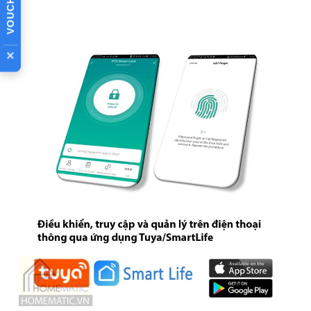
P70
×
Chiếc khóa cửa vốn là vật không thể thiếu trong mỗi gia
đình, là tuyến phòng thủ đầu tiên, chúng tỏ ra vô cùng hữu
dụng trong việc bảo vệ tài sản cho gia chủ. Các loại khóa
truyền thống sử dụng chìa để mở có những nhược điểm như
độ bảo vệ không cao với những tên trộm tinh vi có khả năng
mở khóa dù đã được cải tiến với những chiếc chìa được chế
tạo hết sức phức tạp hay khó khăn trong việc quản lí rất
nhiều ổ khóa đi kèm với đó là một chùm chìa khóa vừa to,
vừa nặng lại có khả năng bị thất lạc. Đó là lúc bạn cần một
sản phẩm như
khóa vân tay
wifi càng to kèm chìa dự
phòng Tuya P70.
Khóa vân tay wifi càng to kèm chìa dự phòng Tuya
P70
là
ổ khóa vân tay
điện tử, có thể kết nối với mạng wifi gia
👉 XEM TÍNH NĂNG CÔNG DỤNG
đình, mở khóa từ xa và quản lý thông qua ứng dụng Tuya
trên điện thoại kết nối với nhau qua Bluetooth hoặc sử dụng
công nghệ
quét vân tay hiện đại, chính xác để thiết lập chế