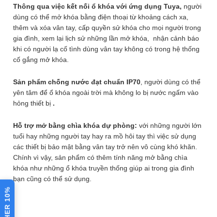
Chìa dự
Thông qua việc kết nối ổ khóa với ứng dụng Tuya,
người
2 chiếc
phòng
dùng có thể mở khóa bằng điện thoại từ khoảng cách xa,
thêm và xóa vân tay, cấp quyền sử khóa cho mọi người trong
Chất liệu
Hợp kim kẽm và thép không gỉ
gia đình, xem lại lịch sử những lần mở khóa, nhận cảnh báo
khi có người lạ cố tình dùng vân tay không có trong hệ thống
Pin sạc
6 tháng ( khoảng 2500 lần)
cố gắng mở khóa.
Hệ điều
Android/ IOS
hành
Sản phẩm chống nước đạt chuẩn IP70
, người dùng có thể
yên tâm để ổ khóa ngoài trời mà không lo bị nước ngấm vào
Phần
hỏng thiết bị
.
mềm hỗ
Tuya Smart
trợ
⚙️ XEM CHI TIẾT THÔNG SỐ
Hỗ trợ mở bằng chìa khóa dự phòng:
với những người lớn
Càng
tuổi hay những người tay hay ra mồ hôi tay thì việc sử dụng
Φ = 10 mm chống cắt
khóa
các thiết bị bảo mật bằng vân tay trở nên vô cùng khó khăn.
Bài viết đánh giá
Chính vì vậy, sản phẩm có thêm tính năng mở bằng chìa
Xuất xứ/
Tuya
khóa như những ổ khóa truyền thống giúp ai trong gia đình
Hãng
bạn cũng có thể sử dụng.
VOUCHER 10%
Khóa vân tay wifi càng to
kèm chìa dự phòng Tuya