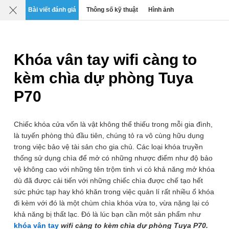
Mô tả
Chi tiết
Đánh giá
SP liên quan
Bài viết đánh giá
Thông số kỹ thuật
Hình ảnh
0
›
›
›
Thiết bị An ninh Báo động & Giám sát
Ổ khóa vân tay thông 
Khóa vân tay wifi càng to
kèm chìa dự phòng Tuya
P70
Chiếc khóa cửa vốn là vật không thể thiếu trong mỗi gia đình,
là tuyến phòng thủ đầu tiên, chúng tỏ ra vô cùng hữu dụng
trong việc bảo vệ tài sản cho gia chủ. Các loại khóa truyền
thống sử dụng chìa để mở có những nhược điểm như độ bảo
vệ không cao với những tên trộm tinh vi có khả năng mở khóa
dù đã được cải tiến với những chiếc chìa được chế tạo hết
sức phức tạp hay khó khăn trong việc quản lí rất nhiều ổ khóa
đi kèm với đó là một chùm chìa khóa vừa to, vừa nặng lại có
khả năng bị thất lạc. Đó là lúc bạn cần một sản phẩm như
khóa vân tay
wifi càng to kèm chìa dự phòng Tuya P70.