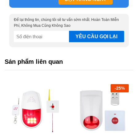
Để lại thông tin, chúng tôi sẽ tư vấn sớm nhất. Hoàn Toàn Miễn
Phí, Không Mua Cũng Không Sao
SĐT
(Required)
Sản phẩm liên quan
-
25
%
Ngược lại, khi mất điện, người dùng chỉ việc gạt công tắc
kim loại về bên đối diện, thiết bị sẽ chuyển sang chế độ
cảnh báo khi có điện.
Bạn hoàn toàn có thể chỉnh âm lượng chuông báo cho
phù hợp không gian lắp đặt chỉ với thao tác đơn giản là
xoay nút nhựa nằm bên sườn sản phẩm.