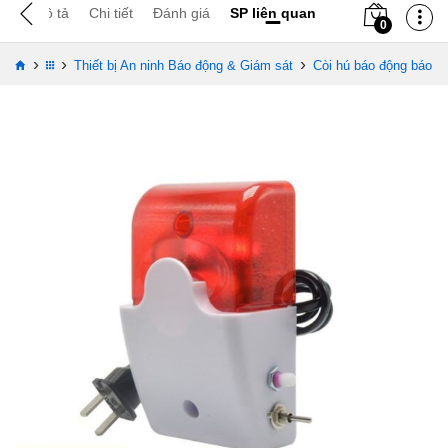
Mô tả
Chi tiết
Đánh giá
SP liên quan
0
›
›
›
Thiết bị An ninh Báo động & Giám sát
Còi hú báo động báo c