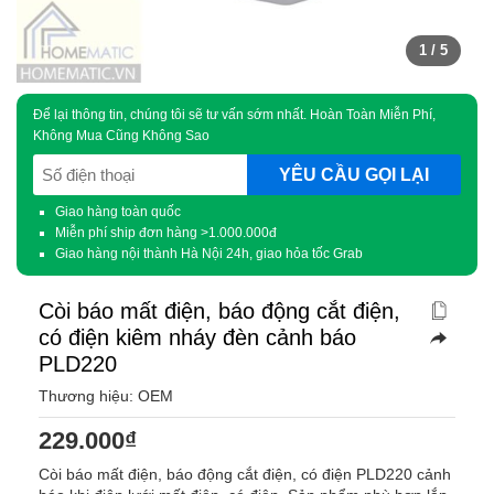
1
/ 5
Để lại thông tin, chúng tôi sẽ tư vấn sớm nhất. Hoàn Toàn Miễn Phí,
Không Mua Cũng Không Sao
SĐT
(Required)
Giao hàng toàn quốc
Miễn phí ship đơn hàng >1.000.000đ
Giao hàng nội thành Hà Nội 24h, giao hỏa tốc Grab
Còi báo mất điện, báo động cắt điện,
có điện kiêm nháy đèn cảnh báo
PLD220
Thương hiệu: OEM
229.000
₫
Còi báo mất điện, báo động cắt điện, có điện PLD220 cảnh