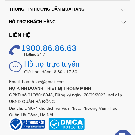
độ chờ.
THÔNG TIN HƯỚNG DẪN MUA HÀNG
Trang bị phích cắm 2 chân loại dẹt tương thích với nhiều
loại ổ cắm trong gia đình.
HỖ TRỢ KHÁCH HÀNG
LIÊN HỆ
1900.86.86.63
Hotline 24/7
Hỗ trợ trực tuyến
Giờ hoạt động: 8:30 - 17:30
Email: haanh.tac@gmail.com
HỘ KINH DOANH THIẾT BỊ THÔNG MINH
GPKD số 01O8048948, Đăng ký ngày: 26/09/2023, nơi cấp
UBND QUẬN HÀ ĐÔNG
Địa chỉ: DM6-7 khu dịch vụ Vạn Phúc, Phường Vạn Phúc,
Quận Hà Đông, Hà Nội