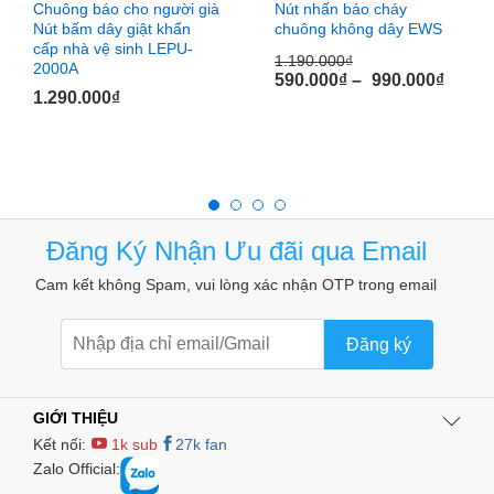
Chuông báo cho người già
Nút nhấn báo cháy
Nút bấm dây giật khẩn
chuông không dây EWS
cấp nhà vệ sinh LEPU-
1.190.000
₫
2000A
590.000
₫
–
990.000
₫
1.290.000
₫
Đăng Ký Nhận Ưu đãi qua Email
Cam kết không Spam, vui lòng xác nhận OTP trong email
Đăng ký
GIỚI THIỆU
Kết nối:
1k sub
27k fan
Còi loa báo động mất điện, có điện
PLD220 sử dụng
Zalo Official:
pin 9V làm nguồn nuôi và không tiêu hao điện trong chế