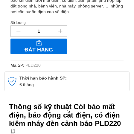
báo khi điện lưới mất điện, có điện. Sản phẩm phù hợp lắp
đặt trong nhà, bệnh viện, nhà máy, phòng server…. những
nơi cần sự ổn định cao về điện.
Số lượng
Còi
báo
mất
điện,
ĐẶT HÀNG
báo
động
cắt
Mã SP:
PLD220
điện,
có
Thời hạn bảo hành SP:
điện
6 tháng
kiêm
nháy
đèn
Thông số kỹ thuật Còi báo mất
cảnh
điện, báo động cắt điện, có điện
báo
kiêm nháy đèn cảnh báo PLD220
PLD220
số