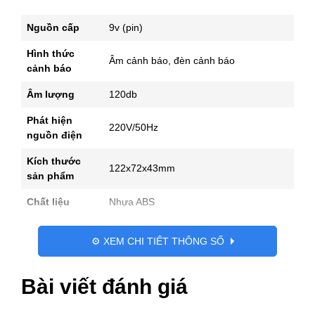
lượng
Nguồn cấp
9v (pin)
Hình thức
Âm cảnh báo, đèn cảnh báo
cảnh báo
Âm lượng
120db
Phát hiện
220V/50Hz
nguồn điện
Kích thước
122x72x43mm
sản phẩm
Chất liệu
Nhựa ABS
⚙️ XEM CHI TIẾT THÔNG SỐ
Bài viết đánh giá