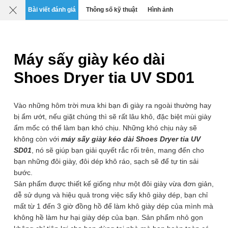
Mô tả
Chi tiết
Đánh giá
SP liên quan
Bài viết đánh giá
Thông số kỹ thuật
Hình ảnh
0
›
›
›
Gia dụng & Đời sống
Thiết bị sưởi - máy sấy
Máy sấy giày kéo dài
Máy sấy giày kéo dài Shoes Dryer có đèn
UV khử trùng SD01
Shoes Dryer tia UV SD01
Thương hiệu: OEM
Xuất xứ: Trung Quốc
Mã SP:
SD01B
Vào những hôm trời mưa khi bạn đi giày ra ngoài thường hay
bị ẩm ướt, nếu giặt chúng thì sẽ rất lâu khô, đặc biệt mùi giày
ẩm mốc có thể làm bạn khó chịu. Những khó chịu này sẽ
không còn với
máy sấy giày kéo dài Shoes Dryer tia UV
SD01
, nó sẽ giúp bạn giải quyết rắc rối trên, mang đến cho
bạn những đôi giày, đôi dép khô ráo, sạch sẽ để tự tin sải
bước.
Sản phẩm được thiết kế giống như một đôi giày vừa đơn giản,
dễ sử dụng và hiệu quả trong việc sấy khô giày dép, bạn chỉ
mất từ 1 đến 3 giờ đồng hồ để làm khô giày dép của mình mà
không hề làm hư hại giày dép của bạn. Sản phẩm nhỏ gọn