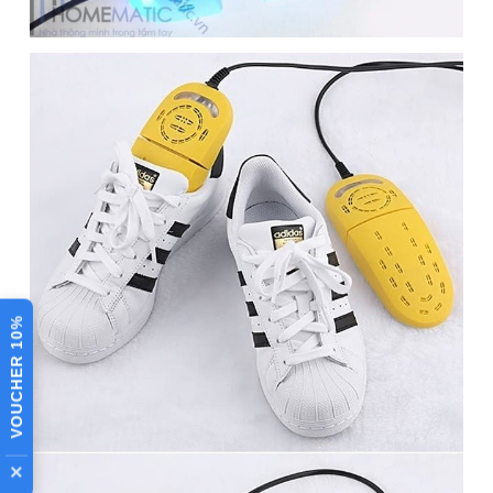
Kích thước
17-19 x 55 mm
Chiều dài
120cm
dây
⚙️ XEM CHI TIẾT THÔNG SỐ
Bài viết đánh giá
Máy sấy giày kéo dài
VOUCHER 10%
Shoes Dryer tia UV SD01
Vào những hôm trời mưa khi bạn đi giày ra ngoài thường hay
bị ẩm ướt, nếu giặt chúng thì sẽ rất lâu khô, đặc biệt mùi giày
ẩm mốc có thể làm bạn khó chịu. Những khó chịu này sẽ
×
không còn với
máy sấy giày kéo dài Shoes Dryer tia UV