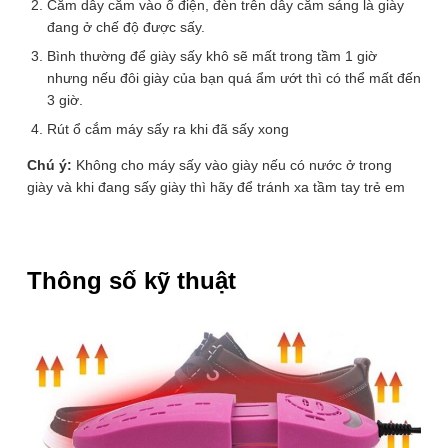
Cắm dây cắm vào ổ điện, đèn trên dây cắm sáng là giày
đang ở chế độ được sấy.
Rất tệ
Tệ
Tạm ổn
Tốt
Rất tốt
Bình thường để giày sấy khô sẽ mất trong tầm 1 giờ
nhưng nếu đôi giày của bạn quá ẩm ướt thì có thể mất đến
3 giờ.
Máy Sấy Giày Kéo Dài Shoes
Rút ổ cắm máy sấy ra khi đã sấy xong
Dryer Có Đèn UV Khử Trùng
SD01
Chú ý:
Không cho máy sấy vào giày nếu có nước ở trong
Giá bán:
giày và khi đang sấy giày thì hãy để tránh xa tầm tay trẻ em
100.000
₫
(Xanh da trời)
ĐẶT HÀNG NGAY
Thông số kỹ thuật
Để lại thông tin, chúng tôi sẽ tư vấn sớm nhất. Hoàn Toàn Miễn
Phí, Không Mua Cũng Không Sao
SĐT
(Required)