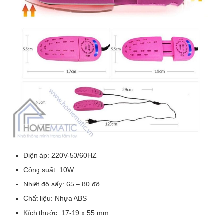
Sản phẩm liên quan
Máy sấy giày hẹn giờ tắt
Máy sưởi mini Heitao
SDT02
ANFJ-08
189.000
₫
199.000
₫
Điện áp: 220V-50/60HZ
Công suất: 10W
Nhiệt độ sấy: 65 – 80 độ
Chất liệu: Nhựa ABS
Đăng Ký Nhận Ưu đãi qua Email
Kích thước: 17-19 x 55 mm