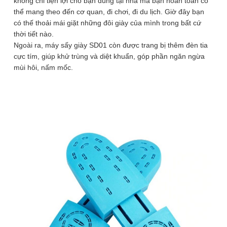
không chỉ tiện lợi cho bạn dùng tại nhà mà bạn hoàn toàn có
thể mang theo đến cơ quan, đi chơi, đi du lịch. Giờ đây bạn
có thế thoải mái giặt những đôi giày của mình trong bất cứ
thời tiết nào.
Ngoài ra, máy sấy giày SD01 còn được trang bị thêm đèn tia
cực tím, giúp khử trùng và diệt khuẩn, góp phần ngăn ngừa
mùi hôi, nấm mốc.
1
/ 7
2 phân loại có sẵn
100.000
₫
(Xanh da trời)
Để lại thông tin, chúng tôi sẽ tư vấn sớm nhất. Hoàn Toàn Miễn Phí,
Không Mua Cũng Không Sao
SĐT
(Required)
Giao hàng toàn quốc