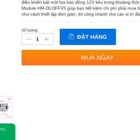
điều khiển bật một loa báo động 12V kêu trong khoảng thời 
Module HM-DLOFFV3 giúp bạn tiết kiệm chi phí phải mua t
như cách thiết lập đơn giản, thi công nhanh cho các vị trí đ
Số lượng
Bộ
ĐẶT HÀNG
kiểm
soát
tín
MUA NGAY
hiệu
cảm
biến
có
dây
Homematic
HM-
DLOFFV3
số
lượng
Phí,