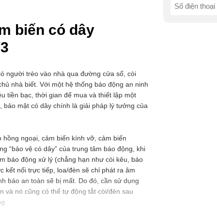
SĐT
(Required)
ảm biến có dây
3
 có người trèo vào nhà qua đường cửa sổ, còi
hủ nhà biết. Với một hệ thống báo động an ninh
 tiền bạc, thời gian để mua và thiết lập một
 bảo mật có dây chính là giải pháp lý tưởng của
 hồng ngoại, cảm biến kính vỡ, cảm biến
ng “bảo vệ có dây” của trung tâm báo động, khi
 tâm báo động xử lý (chẳng hạn như còi kêu, báo
 kết nối trực tiếp, loa/đèn sẽ chỉ phát ra âm
nh báo an toàn sẽ bị mất. Do đó, cần sử dụng
n và nó cũng có thể tự động tắt còi/đèn sau
ng.