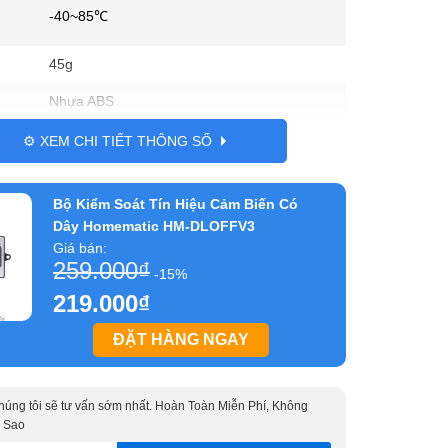
-40~85℃
45g
Nhựa ABS
Dài 7cm x Rộng 4cm x Cao 2,3cm
⚙️ XEM CHI TIẾT THÔNG SỐ
Bộ Kiểm Soát Tín Hiệu Cảm Biến Có
Dây Homematic HM-DLOFFV3
Giá bán:
259.000
₫
-15%
219.000
₫
ĐẶT HÀNG NGAY
 chúng tôi sẽ tư vấn sớm nhất. Hoàn Toàn Miễn Phí, Không
 Sao