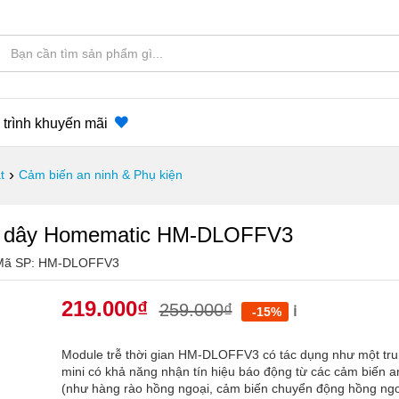
trình khuyến mãi
›
t
Cảm biến an ninh & Phụ kiện
 có dây Homematic HM-DLOFFV3
Mã SP:
HM-DLOFFV3
219.000
₫
259.000
₫
ℹ️
-15%
Module trễ thời gian HM-DLOFFV3 có tác dụng như một tr
mini có khả năng nhận tín hiệu báo động từ các cảm biến a
(như hàng rào hồng ngoại, cảm biến chuyển động hồng ngo