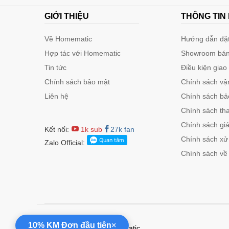
GIỚI THIỆU
THÔNG TIN
Về Homematic
Hướng dẫn đặt
Hợp tác với Homematic
Showroom bán
Tin tức
Điều kiện giao
Chính sách bảo mật
Chính sách vậ
Liên hệ
Chính sách bảo
Chính sách th
Chính sách gi
Kết nối:
1k sub
27k fan
Chính sách xử 
Zalo Official:
Chính sách về
Bộ kiểm soát tín hiệu c
DLOFFV3 đáp ứng các n
10% KM Đơn đầu tiên
×
Copyright © 2025 Homematic