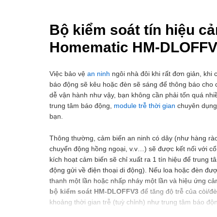
Bộ kiểm soát tín hiệu c
Homematic HM-DLOFFV
Việc bảo vệ
an ninh
ngôi nhà đôi khi rất đơn giản, khi
báo động sẽ kêu hoặc đèn sẽ sáng để thông báo cho c
dễ vận hành như vậy, bạn không cần phải tốn quá nhiều
trung tâm báo động,
module trễ thời gian
chuyên dụng,
bạn.
Thông thường, cảm biến an ninh có dây (như hàng rào
chuyển động hồng ngoại, v.v…) sẽ được kết nối với cổ
kích hoạt cảm biến sẽ chỉ xuất ra 1 tín hiệu để trung
động gửi về điện thoại di động). Nếu loa hoặc đèn được
thanh một lần hoặc nhấp nháy một lần và hiệu ứng cả
bộ kiểm soát HM-DLOFFV3
để tăng độ trễ của còi/đè
khoảng thời gian trễ (tuỳ chỉnh) như trung tâm báo độ