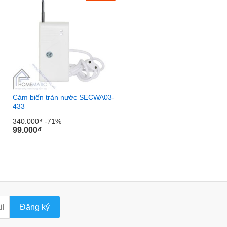
Cảm biến tràn nước SECWA03-
433
340.000
₫
-71%
99.000
₫
Đăng ký