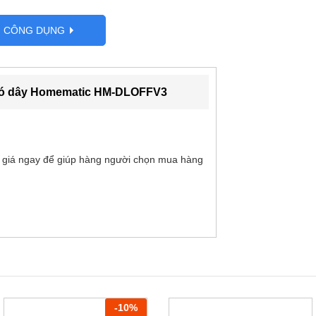
G CÔNG DỤNG
n có dây Homematic HM-DLOFFV3
 giá ngay để giúp hàng người chọn mua hàng
-
10
%