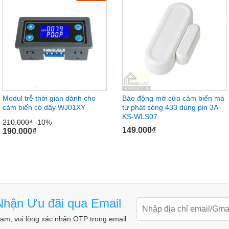
Modul trễ thời gian dành cho
Báo động mở cửa cảm biến má
cảm biến có dây WJ01XY
từ phát sóng 433 dùng pin 3A
KS-WLS07
210.000
₫
-10%
ng cấp so với HM-DLOFFV2, ở phiên bản mới
149.000
₫
190.000
₫
theo dõi và cài đặt nhanh gọn, dễ dàng hơn. Bên
 thể điều chỉnh thời gian trễ thông qua nút nhấn
hận Ưu đãi qua Email
m, vui lòng xác nhận OTP trong email