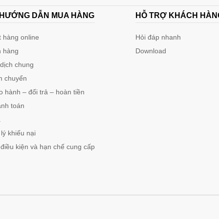
 HƯỚNG DẪN MUA HÀNG
HỖ TRỢ KHÁCH HÀN
 hàng online
Hỏi đáp nhanh
 hàng
Download
 dịch chung
n chuyển
 hành – đổi trả – hoàn tiền
anh toán
á
lý khiếu nại
 điều kiện và hạn chế cung cấp
ảm biến có dây HM-
hu cầu sau: