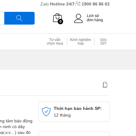
Zalo
Hotline 24/7:
1900 86 86 63
Lịch sử
đơn hàng
0
Tìm
Tư vấn
Kinh nghiệm
Góc
chọn mua
hay
DIY
Thời hạn bảo hành SP:
12 tháng
ung tâm báo động
n ninh có dây
ại,v.v…) sau đó