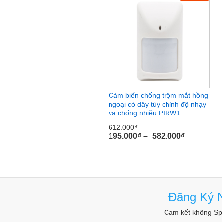
Cảm biến chống trộm mắt hồng
ngoại có dây tùy chỉnh độ nhạy
và chống nhiễu PIRW1
Module trễ thời gian HM-DLOFFV3
là phiên bản nâ
612.000
₫
này có thêm màn hình hiển thị thời gian trễ giúp bạn 
195.000
₫
–
582.000
₫
cạnh đó, bộ module hỗ trợ
thiết bị an ninh
này còn có
tăng/giảm.
Đăng Ký N
Cam kết không Spa