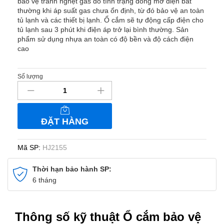
bảo vệ tránh nghẹt gas do tình trạng đóng mở điện bất
thường khi áp suất gas chưa ổn định, từ đó bảo vệ an toàn
tủ lạnh và các thiết bị lạnh. Ổ cắm sẽ tự động cấp điện cho
tủ lạnh sau 3 phút khi điện áp trở lại bình thường. Sản
phẩm sử dụng nhựa an toàn có độ bền và độ cách điện
cao
Số lượng
Ổ
cắm
bảo
vệ
ĐẶT HÀNG
tủ
lạnh
HJ2155
Mã SP:
HJ2155
số
lượng
Thời hạn bảo hành SP:
6 tháng
Thông số kỹ thuật Ổ cắm bảo vệ