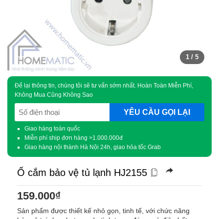
1
/ 5
Để lại thông tin, chúng tôi sẽ tư vấn sớm nhất. Hoàn Toàn Miễn Phí,
Không Mua Cũng Không Sao
SĐT
(Required)
Giao hàng toàn quốc
Miễn phí ship đơn hàng >1.000.000đ
Giao hàng nội thành Hà Nội 24h, giao hỏa tốc Grab
Ổ cắm bảo vệ tủ lạnh HJ2155
159.000
₫
Sản phẩm được thiết kế nhỏ gọn, tinh tế, với chức năng