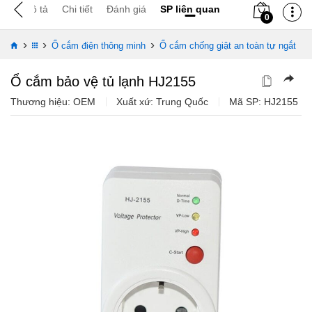
Mô tả
Chi tiết
Đánh giá
SP liên quan
0
›
›
›
Ổ cắm điện thông minh
Ổ cắm chống giật an toàn tự ngắt
Ổ cắm bảo vệ tủ lạnh HJ2155
Thương hiệu: OEM
Xuất xứ: Trung Quốc
Mã SP:
HJ2155