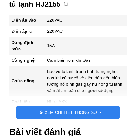
tủ lạnh HJ2155
Điện áp vào
220VAC
Điện áp ra
220VAC
Dòng định
15A
mức
Công nghệ
Cảm biến rỏ rỉ khí Gas
Bảo vệ tủ lạnh tránh tình trạng nghẹt
gas khi có sự cố về điện dẫn đến hiện
Chức năng
tượng nổ bình gas gây hư hỏng tủ lạnh
và mất an toàn cho người sử dụng.
Chất liệu
Nhựa ABS
⚙️ XEM CHI TIẾT THÔNG SỐ
Bài viết đánh giá