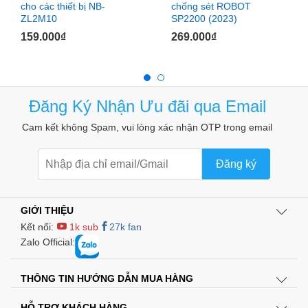
cho các thiết bị NB-
chống sét ROBOT
ZL2M10
SP2200 (2023)
159.000
₫
269.000
₫
Đăng Ký Nhận Ưu đãi qua Email
Cam kết không Spam, vui lòng xác nhận OTP trong email
Đăng ký
GIỚI THIỆU
Kết nối:
1k sub
27k fan
Zalo Official:
– Dễ dàng sử dụng, chỉ cần cắm phích cắm thiết bị vào ổ
cắm HJ2155 sau đó cấp điện cho ổ cắm HJ2155 là bạn đã
có thể bảo vệ được các thiết bị điện của mình, không cần cài
THÔNG TIN HƯỚNG DẪN MUA HÀNG
đặt phức tạp.
HỖ TRỢ KHÁCH HÀNG