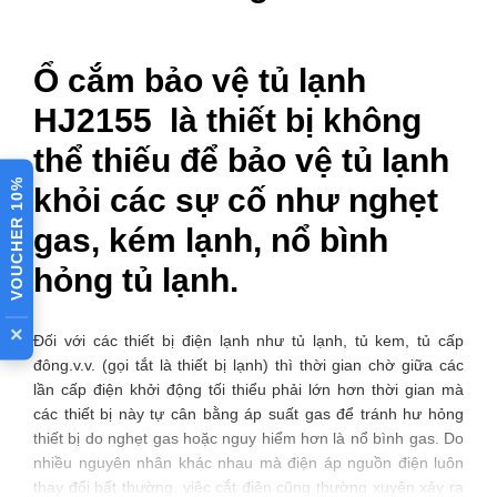
Ổ cắm bảo vệ tủ lạnh
HJ2155 là thiết bị không
thể thiếu để bảo vệ tủ lạnh
VOUCHER 10%
khỏi các sự cố như nghẹt
gas, kém lạnh, nổ bình
hỏng tủ lạnh.
×
Đối với các thiết bị điện lạnh như tủ lạnh, tủ kem, tủ cấp
đông.v.v. (gọi tắt là thiết bị lạnh) thì thời gian chờ giữa các
lần cấp điện khởi động tối thiểu phải lớn hơn thời gian mà
các thiết bị này tự cân bằng áp suất gas để tránh hư hỏng
thiết bị do nghẹt gas hoặc nguy hiểm hơn là nổ bình gas. Do
nhiều nguyên nhân khác nhau mà điện áp nguồn điện luôn
thay đổi bất thường, việc cắt điện cũng thường xuyên xảy ra