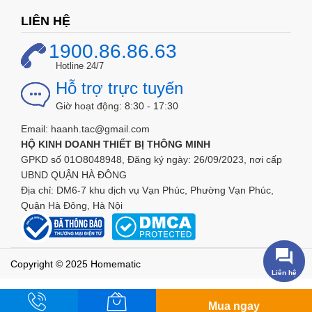
tại thời gian và thời lượng mong muốn trong ngày)
LIÊN HỆ
Cắm ổ cắm điện bull hẹn giờ bật tắt liên tục 24h vào ổ
điện. Cắm thiết bị điện của bạn vào BULL. Thiết bị sẽ tự
1900.86.86.63
động bật khi đến phím đã ấn xuống hẹn giờ và tắt khi đến
Hotline 24/7
phím không ấn xuống. Ổ cắm sẽ chạy hẹn giờ liên tục
Hỗ trợ trực tuyến
mỗi ngày theo thời gian đã được cài đặt.
Giờ hoạt động: 8:30 - 17:30
Đọc kỹ hướng dẫn sử dụng
Email: haanh.tac@gmail.com
Sử dụng nguồn điện phù hợp với thông số kỹ thuật của ổ
HỘ KINH DOANH THIẾT BỊ THÔNG MINH
cắm hẹn giờ bật tắt liên tục 24h BULL GND-2D
GPKD số 01O8048948, Đăng ký ngày: 26/09/2023, nơi cấp
Chỉ sử dụng trong nhà
UBND QUẬN HÀ ĐÔNG
Không để ổ cắm tiếp xúc trực tiếp với lửa
Địa chỉ: DM6-7 khu dịch vụ Vạn Phúc, Phường Vạn Phúc,
Quận Hà Đông, Hà Nội
Copyright © 2025 Homematic
Liên hệ
Mua ngay