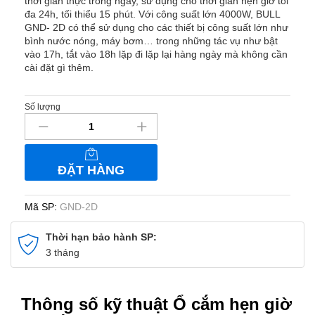
thời gian thực trong ngày, sử dụng cho thời gian hẹn giờ tối
đa 24h, tối thiểu 15 phút. Với công suất lớn 4000W, BULL
GND- 2D có thể sử dụng cho các thiết bị công suất lớn như
bình nước nóng, máy bơm… trong những tác vụ như bật
vào 17h, tắt vào 18h lặp đi lặp lại hàng ngày mà không cần
cài đặt gì thêm.
Số lượng
Ổ
cắm
hẹn
giờ
ĐẶT HÀNG
bật
tắt
liên
Mã SP:
GND-2D
tục
24h
Thời hạn bảo hành SP:
BULL
3 tháng
GND-
2D
số
Thông số kỹ thuật Ổ cắm hẹn giờ
lượng