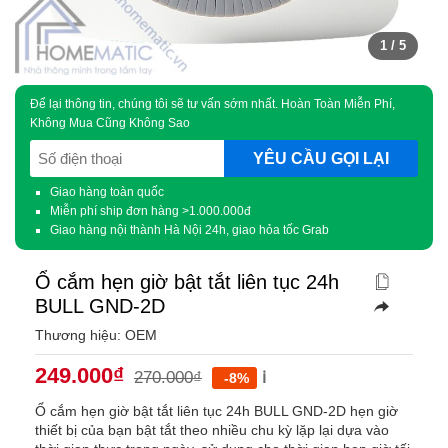
1
/ 5
Để lại thông tin, chúng tôi sẽ tư vấn sớm nhất. Hoàn Toàn Miễn Phí,
Không Mua Cũng Không Sao
SĐT
(Required)
Giao hàng toàn quốc
Miễn phí ship đơn hàng >1.000.000đ
Giao hàng nội thành Hà Nội 24h, giao hỏa tốc Grab
Ổ cắm hẹn giờ bật tắt liên tục 24h
BULL GND-2D
Thương hiệu: OEM
249.000
₫
270.000
₫
ℹ️
-8%
Ổ cắm hẹn giờ bật tắt liên tục 24h BULL GND-2D hẹn giờ
thiết bị của bạn bật tắt theo nhiều chu kỳ lặp lại dựa vào