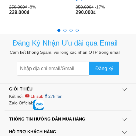
Công suất: 4000 W
250.000
₫
-8%
350.000
₫
-17%
229.000
₫
290.000
₫
Cường độ dòng điện khởi động: 16A
Điện áp: 220V
Hỗ trợ phích cắm universal nên hỗ trợ hầu hết các thiết bị
điện trong gia đình.
Đăng Ký Nhận Ưu đãi qua Email
Là ổ cắm thông minh hẹn giờ cơ nên ổ cắm BULL-GND-2D
Cam kết không Spam, vui lòng xác nhận OTP trong email
rất dễ sử dụng bất kể người nào cũng có thể cài đặt được ổ
cắm hẹn giờ này kể cả là người già hay trẻ em
Đăng ký
Gạt công tắc về chế độ hẹn giờ
Điều chỉnh giờ theo thời gian thực sao cho mũi tên chỉ vào
GIỚI THIỆU
thời gian thực tế
Kết nối:
1k sub
27k fan
Chọn thời gian và thời lượng hẹn giờ mong muốn bằng
Zalo Official:
cách gạt phím thời lượng xuống ( Ổ cắm sẽ bật thiết bị
vào những nấc thời gian này, và sẽ tắt thiết bị ở những
THÔNG TIN HƯỚNG DẪN MUA HÀNG
phím chưa ấn xuống). Có thể hẹn giờ theo nhiều chu kỳ
trong ngày (Ví dụ chu kỳ 1: từ 8h30 đến 9h, chu kỳ 2: từ
HỖ TRỢ KHÁCH HÀNG
11h đến 11h45, chu kỳ 3… Chỉ cần gạt các phím xuống