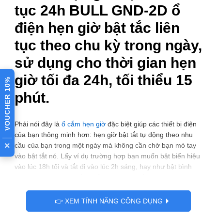
tục 24h BULL GND-2D ổ
điện hẹn giờ bật tắc liên
tục theo chu kỳ trong ngày,
sử dụng cho thời gian hẹn
giờ tối đa 24h, tối thiểu 15
VOUCHER 10%
phút.
Phải nói đây là
ổ cắm hẹn giờ
đặc biệt giúp các thiết bị điện
của bạn thông minh hơn: hẹn giờ bật tắt tự động theo nhu
×
cầu của bạn trong một ngày mà không cần chờ bạn mó tay
vào bật tắt nó. Lấy ví dụ trường hợp bạn muốn bật biển hiệu
vào lúc 18h tối và tắt đi vào lúc 2h sáng, hay như bật bình
nước nóng vào 17h tối và tắt đi vào 18h tối hàng ngày, bật
tắt hệ thống tưới vườn tự động vào ngày giờ nhất định v.v..
Tất cả các tác vụ có tính chất bật tắt lặp đi lặp lại hàng ngày
👉 XEM TÍNH NĂNG CÔNG DỤNG
thì
ổ cắm hẹn giờ BULL GND-2D
đều có thể đáp ứng được vì