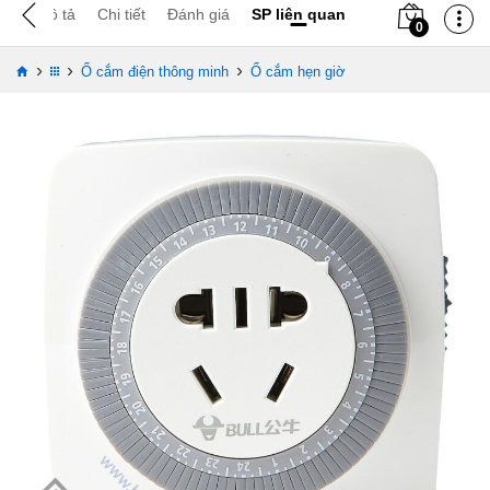
Mô tả
Chi tiết
Đánh giá
SP liên quan
0
›
›
›
Ổ cắm điện thông minh
Ổ cắm hẹn giờ