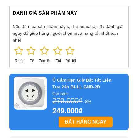
chúng được thiếp lập bật tắt dựa theo thời gian thực với một
cơ chế đồng hồ thông minh.
ĐÁNH GIÁ SẢN PHẨM NÀY
Bên cạnh đó nếu bạn muốn hẹn giờ bật tắt luân phiên một
Nếu đã mua sản phẩm này tại Homematic, hãy đánh giá
thiết bị điện liên tục trong ngày thì chiếc ổ cắm điện hẹn giờ
ngay để giúp hàng người chọn mua hàng tốt nhất bạn
này cũng sẽ đáp ứng được. Ví dụ bạn muốn bật máy phun
nhé!
sương trong 15 phút rồi tắt, sau 2 tiếng lại bật 15 phút cứ thế
lắp đi lặp lại liên tục luân phiên. Bạn chỉ cần cài đặt một lần,
đồng hồ hẹn giờ bật tắt điện sẽ tự động ghi nhớ lịch trình
Rất tệ
Tệ
Tạm ổn
Tốt
Rất tốt
hoạt động:
Dùng hẹn giờ tắt theo chu kỳ cho các thiết bị điện trong
Ổ Cắm Hẹn Giờ Bật Tắt Liên
gia đình ví dụ bạn muốn bật máy bơm nước, bình nước
Tục 24h BULL GND-2D
nóng,… vào 17h và tắt vào 18h hàng ngày, lặp đi lặp lại
Giá bán:
mà không muốn phải điều chỉnh gì thêm.
270.000
₫
-8%
Bật tắt biển hiệu, bật tắt đèn theo chu kỳ dành cho các
249.000
₫
cửa hàng.
ĐẶT HÀNG NGAY
Bật tắt bơm tưới tiêu, bể sục nuôi cá …
Tất cả các tác vụ có tính chất bật tắt lặp đi lặp lại hàng