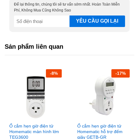
ngày thì ổ cắm này đều có thể đáp ứng được vì chúng
Để lại thông tin, chúng tôi sẽ tư vấn sớm nhất. Hoàn Toàn Miễn
được thiếp lập bật tắt dựa theo thời gian thực với một cơ
Phí, Không Mua Cũng Không Sao
chế đồng hồ hẹn giờ thông minh.
SĐT
(Required)
Sản phẩm liên quan
-
8
%
-
17
%
Ổ cắm hẹn giờ điện tử
Ổ cắm hẹn giờ điện tử
Homematic màn hình lớn
Homematic hỗ trợ đếm
TEG3600
giây GETB-GR