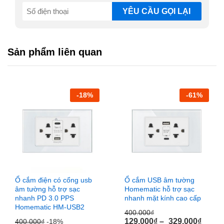
SĐT
(Required)
Sản phẩm liên quan
-
18
%
-
61
%
Ổ cắm điện có cổng usb
Ổ cắm USB âm tường
âm tường hỗ trợ sạc
Homematic hỗ trợ sạc
nhanh PD 3.0 PPS
nhanh mặt kính cao cấp
Homematic HM-USB2
400.000
₫
129.000
₫
–
329.000
₫
400.000
₫
-18%