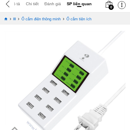
Mô tả
Chi tiết
Đánh giá
SP liên quan
0
›
›
›
Ổ cắm điện thông minh
Ổ cắm tiện ích