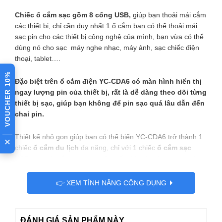
Chiếc ổ cắm sạc gồm 8 cổng USB,
giúp bạn thoải mái cắm
các thiết bị, chỉ cần duy nhất 1 ổ cắm bạn có thể thoải mái
sạc pin cho các thiết bị công nghệ của mình, bạn vừa có thể
dùng nó cho sạc máy nghe nhạc, máy ảnh, sạc chiếc điện
thoại, tablet….
VOUCHER 10%
Đặc biệt trên ổ cắm điện YC-CDA6 có màn hình hiển thị
ngay lượng pin của thiết bị, rất là dễ dàng theo dõi từng
thiết bị sạc, giúp bạn không để pin sạc quá lâu dẫn đến
chai pin.
Thiết kế nhỏ gọn giúp bạn có thể biến YC-CDA6 trở thành 1
×
chiếc
ổ cắm du lịch
đa năng, chỉ với 1 chiếc
ổ cắm sạc
USB
bạn có thể sạc pin cho 8 chiếc điện thoại cùng lúc vô
cùng tiện lợi
👉 XEM TÍNH NĂNG CÔNG DỤNG
ĐÁNH GIÁ SẢN PHẨM NÀY