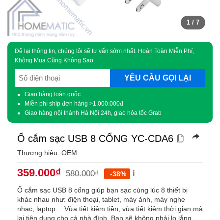
1
/ 7
Để lại thông tin, chúng tôi sẽ tư vấn sớm nhất. Hoàn Toàn Miễn Phí,
Không Mua Cũng Không Sao
SĐT
(Required)
Giao hàng toàn quốc
Miễn phí ship đơn hàng >1.000.000đ
Giao hàng nội thành Hà Nội 24h, giao hỏa tốc Grab
Ổ cắm sạc USB 8 CỔNG YC-CDA6
Thương hiệu: OEM
359.000
₫
580.000
₫
ℹ️
-38%
Ổ cắm sạc USB 8 cổng giúp bạn sạc cùng lúc 8 thiết bị
khác nhau như: điện thoại, tablet, máy ảnh, máy nghe
nhạc, laptop… Vừa tiết kiệm tiền, vừa tiết kiệm thời gian mà
lại tiện dụng cho cả nhà đình. Bạn sẽ không phải lo lắng