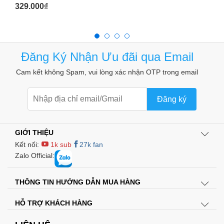
329.000
₫
Đăng Ký Nhận Ưu đãi qua Email
Cam kết không Spam, vui lòng xác nhận OTP trong email
Thông số kỹ thuật :
Đăng ký
1.
Đầu vào
: AC100 – 240V 50 – 60Hz
2.
Đầu ra
:
GIỚI THIỆU
Kết nối:
1k sub
27k fan
Đầu ra của Cổng sạc USB có thể tự điều chỉnh theo đúng
Zalo Official:
cường độ dòng điện thiết bị cắm vào và tối đa chịu được là
8A.
THÔNG TIN HƯỚNG DẪN MUA HÀNG
HỖ TRỢ KHÁCH HÀNG
LƯU Ý :