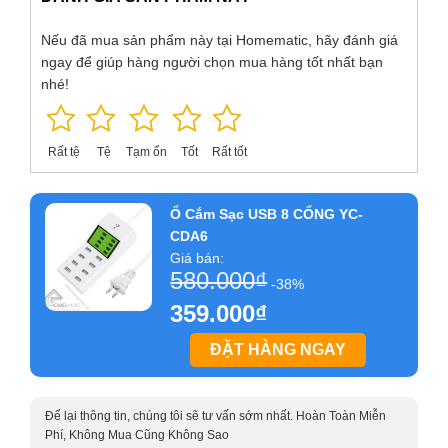
Nếu đã mua sản phẩm này tại Homematic, hãy đánh giá
ngay để giúp hàng người chọn mua hàng tốt nhất bạn
nhé!
Rất tệ
Tệ
Tạm ổn
Tốt
Rất tốt
Ổ Cắm Sạc USB 8 CỔNG YC-
CDA6
Giá bán:
580.000
₫
-38%
359.000
₫
ĐẶT HÀNG NGAY
Để lại thông tin, chúng tôi sẽ tư vấn sớm nhất. Hoàn Toàn Miễn
Phí, Không Mua Cũng Không Sao