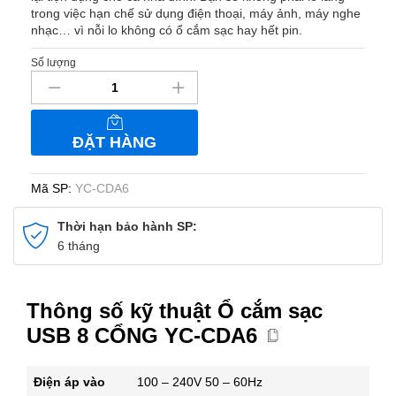
trong việc hạn chế sử dụng điện thoại, máy ảnh, máy nghe
nhạc… vì nỗi lo không có ổ cắm sạc hay hết pin.
Số lượng
Ổ
cắm
sạc
USB
ĐẶT HÀNG
8
CỔNG
YC-
Mã SP:
YC-CDA6
CDA6
số
Thời hạn bảo hành SP:
lượng
6 tháng
Thông số kỹ thuật Ổ cắm sạc
USB 8 CỔNG YC-CDA6
Điện áp vào
100 – 240V 50 – 60Hz