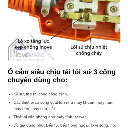
👉 XEM TÍNH NĂNG CÔNG DỤNG
Ổ cắm siêu chịu tải lõi sứ 3 cổng
ĐÁNH GIÁ SẢN PHẨM NÀY
chuyên dùng cho:
Nếu đã mua sản phẩm này tại Homematic, hãy đánh giá
Kỹ sư, thợ thi công công trình.
ngay để giúp hàng người chọn mua hàng tốt nhất bạn
nhé!
Các thiết bị có công suất lớn như máy khoan, máy hàn,
máy hàn, máy cưa, cắt…
Thiết bị văn phòng như máy tính, server…
Rất tệ
Tệ
Tạm ổn
Tốt
Rất tốt
Đồ gia dụng như: Bếp từ, bếp hồng ngoại, lò vi sóng, nồi