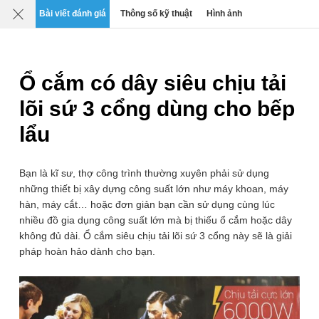
Mô tả
Chi tiết
Đánh giá
SP liên quan
Bài viết đánh giá
Thông số kỹ thuật
Hình ảnh
0
›
›
›
Ổ cắm điện thông minh
Ổ cắm tiện ích
Ổ cắm có dây siêu chịu tải
lõi sứ 3 cổng dùng cho bếp
lẩu
Bạn là kĩ sư, thợ công trình thường xuyên phải sử dụng
những thiết bị xây dựng công suất lớn như máy khoan, máy
hàn, máy cắt… hoặc đơn giản bạn cần sử dụng cùng lúc
nhiều đồ gia dụng công suất lớn mà bị thiếu ổ cắm hoặc dây
không đủ dài. Ổ cắm siêu chịu tải lõi sứ 3 cổng này sẽ là giải
pháp hoàn hảo dành cho bạn.