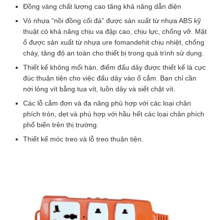
Đồng vàng chất lượng cao tăng khả năng dẫn điện
Ổ CẮM NẤU LẨU 3500W CAM DÂY 5M
Vỏ nhựa “nồi đồng cối đá” được sản xuất từ nhựa ABS kỹ
thuật có khả năng chịu va đập cao, chịu lực, chống vỡ. Mặt
59.000
₫
109.000
₫
ℹ️
-46%
ổ được sản xuất từ nhựa ure fomandehit chịu nhiệt, chống
cháy, tăng độ an toàn cho thiết bị trong quá trình sử dụng.
Hết hàng
Thiết kế không mối hàn, điểm đấu dây được thiết kế là cực
Số lượng
Ổ
đúc thuận tiện cho việc đấu dây vào ổ cắm. Bạn chỉ cần
cắm
nới lỏng vít bằng tua vít, luồn dây và siết chặt vít.
có
Các lỗ cắm đơn và đa năng phù hợp với các loại chân
dây
ĐẶT HÀNG
phích tròn, dẹt và phù hợp với hầu hết các loại chân phích
siêu
phổ biến trên thị trường.
chịu
tải
Thiết kế móc treo và lỗ treo thuận tiện.
Mã SP:
OK3500C3
lõi
sứ
3
Thông số kỹ thuật Ổ cắm có dây
cổng
siêu chịu tải lõi sứ 3 cổng dùng
dùng
cho bếp lẩu
cho
bếp