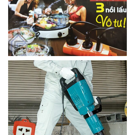
1
/ 5
3 phân loại có sẵn
59.000
₫
109.000
₫
ℹ️
-46%
(Ổ cắm nấu lẩu 3500W cam dây 3m)
Để lại thông tin, chúng tôi sẽ tư vấn sớm nhất. Hoàn Toàn Miễn Phí,
Không Mua Cũng Không Sao
SĐT
(Required)
Giao hàng toàn quốc
Miễn phí ship đơn hàng >1.000.000đ
Giao hàng nội thành Hà Nội 24h, giao hỏa tốc Grab
Ổ cắm có dây siêu chịu tải lõi sứ 3