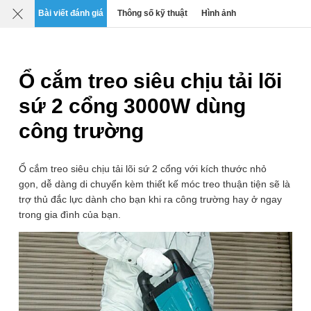
Mô tả
Chi tiết
Đánh giá
SP liên quan
Bài viết đánh giá
Thông số kỹ thuật
Hình ảnh
0
›
›
›
Ổ cắm điện thông minh
Ổ cắm tiện ích
Ổ cắm treo siêu chịu tải lõi
sứ 2 cổng 3000W dùng
công trường
Ổ cắm treo siêu chịu tải lõi sứ 2 cổng với kích thước nhỏ
gọn, dễ dàng di chuyển kèm thiết kế móc treo thuận tiện sẽ là
trợ thủ đắc lực dành cho bạn khi ra công trường hay ở ngay
trong gia đình của bạn.