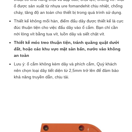
3000W dùng công trường
ổ được sản xuất từ nhựa ure fomandehit chịu nhiệt, chống
cháy, tăng độ an toàn cho thiết bị trong quá trình sử dụng.
Thương hiệu: OEM
Thiết kế không mối hàn, điểm đấu dây được thiết kế là cực
Ổ cắm treo siêu chịu tải lõi sứ 2 cổng chịu tải 15A-220,
đúc thuận tiện cho việc đấu dây vào ổ cắm. Bạn chỉ cần
công suất 3000W với kích thước nhỏ gọn, dễ dàng di
nới lỏng vít bằng tua vít, luồn dây và siết chặt vít.
chuyển kèm thiết kế móc treo thuận tiện sẽ là trợ thủ đắc
lực dành cho bạn khi ra công trường hay ở ngay trong gia
Thiết kế móc treo thuận tiện, tránh quăng quật dưới
đình của bạn.
đất, hoặc các khu vực mặt sàn bẩn, nước vào không
an toàn
Lựa chọn:
Ổ Cắm 2 Cổng 3000W
Lưu ý: ổ cắm không kèm dây và phích cắm, Quý khách
Ổ CẮM 2 CỔNG 3000W
Ổ CẮM 2 CỔNG 1200W DÂY 4,5M
nên chọn loại dây tiết diện từ 2,5mm trở lên để đảm bảo
khả năng truyền dẫn, chịu tải.
59.000
₫
Số lượng
Ổ
cắm
treo
siêu
ĐẶT HÀNG
chịu
tải