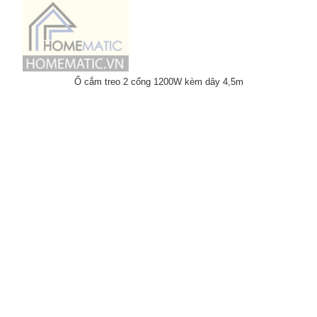
Ổ cắm treo 2 cổng 1200W kèm dây 4,5m
Ổ cắm điện có cổng usb
Ổ cắm USB âm tường
âm tường hỗ trợ sạc
Homematic hỗ trợ sạc
nhanh PD 3.0 PPS
nhanh mặt kính cao cấp
Homematic HM-USB2
400.000
₫
129.000
₫
–
329.000
₫
400.000
₫
-18%
329.000
₫
Đăng Ký Nhận Ưu đãi qua Email
Cam kết không Spam, vui lòng xác nhận OTP trong email