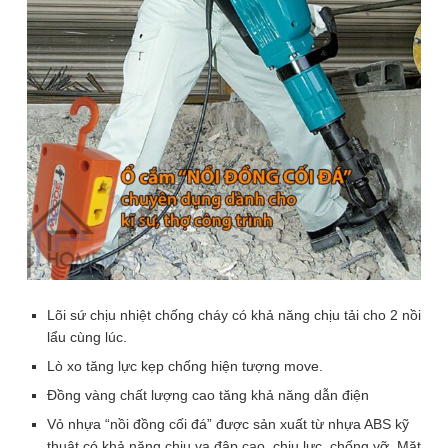
2
/ 6
2 phân loại có sẵn
59.000
₫
(Ổ cắm 2 cổng 3000W)
Để lại thông tin, chúng tôi sẽ tư vấn sớm nhất. Hoàn Toàn Miễn Phí,
Không Mua Cũng Không Sao
SĐT
Lõi sứ chịu nhiệt chống cháy có khả năng chịu tải cho 2 nồi
(Required)
lẩu cùng lúc.
Giao hàng toàn quốc
Lò xo tăng lực kẹp chống hiện tượng move.
Miễn phí ship đơn hàng >1.000.000đ
Giao hàng nội thành Hà Nội 24h, giao hỏa tốc Grab
Đồng vàng chất lượng cao tăng khả năng dẫn điện
Vỏ nhựa “nồi đồng cối đá” được sản xuất từ nhựa ABS kỹ
Ổ cắm treo siêu chịu tải lõi sứ 2 cổng
thuật có khả năng chịu va đập cao, chịu lực, chống vỡ. Mặt