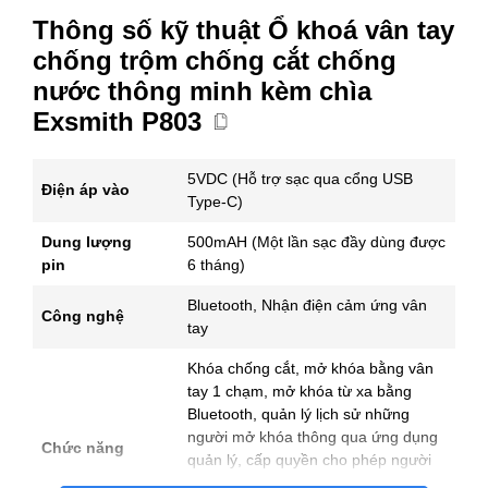
kèm
Thông số kỹ thuật Ổ khoá vân tay
Exsmith
chìa
chống trộm chống cắt chống
Exsmith
nước thông minh kèm chìa
P803
số
Exsmith P803
lượng
5VDC (Hỗ trợ sạc qua cổng USB
Điện áp vào
Type-C)
Dung lượng
500mAH (Một lần sạc đầy dùng được
pin
6 tháng)
Bluetooth, Nhận điện cảm ứng vân
Công nghệ
tay
Khóa chống cắt, mở khóa bằng vân
tay 1 chạm, mở khóa từ xa bằng
Bluetooth, quản lý lịch sử những
người mở khóa thông qua ứng dụng
Chức năng
quản lý, cấp quyền cho phép người
nào mở khóa người nào không. Có