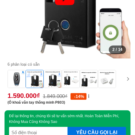
2
/ 14
6 phân loại có sẵn
1.590.000
₫
1.849.000
₫
ℹ️
-14%
(Ổ khoá vân tay thông minh P803)
Để lại thông tin, chúng tôi sẽ tư vấn sớm nhất. Hoàn Toàn Miễn Phí,
Không Mua Cũng Không Sao
SĐT