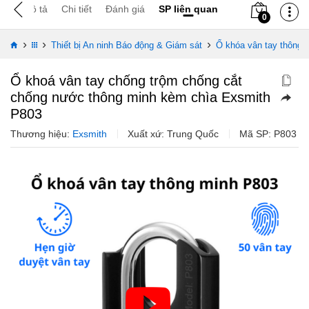
Mô tả
Chi tiết
Đánh giá
SP liên quan
0
›
›
›
Thiết bị An ninh Báo động & Giám sát
Ổ khóa vân tay thông 
Ổ khoá vân tay chống trộm chống cắt
chống nước thông minh kèm chìa Exsmith
P803
Thương hiệu:
Exsmith
Xuất xứ: Trung Quốc
Mã SP:
P803