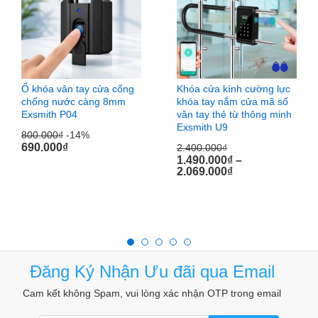
Ổ khóa vân tay cửa cổng
Khóa cửa kính cường lực
chống nước càng 8mm
khóa tay nắm cửa mã số
Exsmith P04
vân tay thẻ từ thông minh
Exsmith U9
800.000
₫
-14%
690.000
₫
2.400.000
₫
1.490.000
₫
–
2.069.000
₫
Bạn có thể dùng
khóa chống cắt
Exsmith P803 để
khóa
cổng sắt
, khóa cổng, khoá cửa, khóa xe,….Cho gia đình,
Đăng Ký Nhận Ưu đãi qua Email
nhà kho, cơ quan, trường học, khu mua sắm…
Cam kết không Spam, vui lòng xác nhận OTP trong email