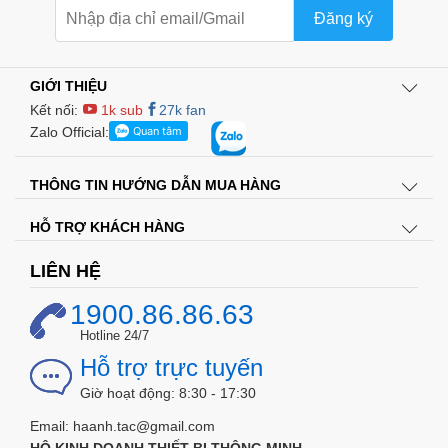
Đăng ký
GIỚI THIỆU
Kết nối:
1k sub
27k fan
Zalo Official:
THÔNG TIN HƯỚNG DẪN MUA HÀNG
HỖ TRỢ KHÁCH HÀNG
LIÊN HỆ
1900.86.86.63
Hotline 24/7
Hỗ trợ trực tuyến
Giờ hoạt động: 8:30 - 17:30
Ổ khoá vân tay có thiết kế cứng
Email: haanh.tac@gmail.com
cáp chống cắt trộm
HỘ KINH DOANH THIẾT BỊ THÔNG MINH