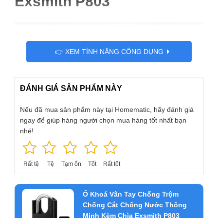
Exsmith P803
👉 XEM TÍNH NĂNG CÔNG DỤNG
ĐÁNH GIÁ SẢN PHẨM NÀY
Nếu đã mua sản phẩm này tại Homematic, hãy đánh giá
ngay để giúp hàng người chọn mua hàng tốt nhất bạn
nhé!
Rất tệ
Tệ
Tạm ổn
Tốt
Rất tốt
Ổ Khoá Vân Tay Chống Trộm
Chống Cắt Chống Nước Thông
Minh Kèm Chìa Exsmith P803