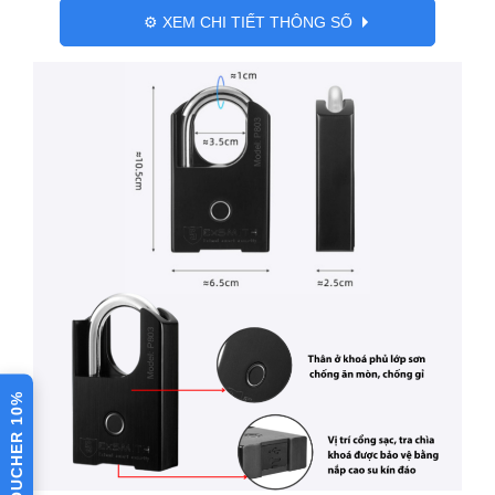
thể mở khóa qua internet nếu sử
⚙️ XEM CHI TIẾT THÔNG SỐ
dụng kèm bộ kết nối internet wifi
Hỗ trợ mở
khóa bằng
Có
chìa
Chống nước
Chống nước theo chuẩn IP67
Càng khóa là thép không gỉ, thân
Chất liệu
khóa là hợp kim siêu cứng
Ứng dụng
TTLock
quản lý
Hỗ trợ nên
IOS / ANDROID
tảng
VOUCHER 10%
Cân nặng
581g
Dài 10.5cm x Rộng 6.5cm x Cao
2.5cm
Kích thước