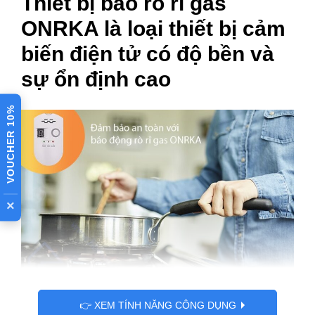
Thiết bị báo rò rỉ gas
ONRKA là loại thiết bị cảm
biến điện tử có độ bền và
sự ổn định cao
VOUCHER 10%
×
👉 XEM TÍNH NĂNG CÔNG DỤNG