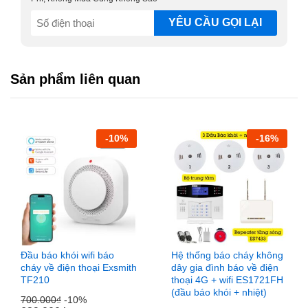
SĐT
Khi cắm điện và để vài giây thiết bị vào trạng thái ổn định.
(Required)
Khi thiết bị đã hoạt động ổn định, đồng hồ báo cấp độ rò rỉ
khí gas ở mức 0,1,2 thì đèn Led STATE bắt đầu sáng và từ
cấp độ 3 đến 9 thì mức độ nguy hiểm bởi sự rò rỉ khí gas
Sản phẩm liên quan
tăng dần thì đèn Led ALARM sẽ sáng đỏ và tiếng chuông
báo động sẽ vang lên liên tục cho đến khi được xử lý.
-
10
%
-
16
%
Đầu báo khói wifi báo
Hệ thống báo cháy không
cháy về điện thoại Exsmith
dây gia đình báo về điện
TF210
thoại 4G + wifi ES1721FH
(đầu báo khói + nhiệt)
700.000
₫
-10%