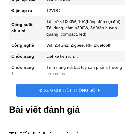
Điện áp ra
12VDC
Tải trở <1000W, 10A(bóng đèn sợi đốt);
Công suất
Tải dung, cảm <300W, 3A(đèn huỳnh
chịu tải
quang, compact, led)
Công nghệ
Wifi 2.4Ghz, Zigbee, RF, Bluetooth
Chức năng
Liệt kê tiện ích…
Chức năng
Tính năng nổi bật tùy sản phẩm, trường
1
hợp cụ cụ
Chất liệu
Nhựa ABS
⚙️ XEM CHI TIẾT THÔNG SỐ
Xuất xứ/
Tên nước xuất xứ, tùy sản phẩm có nên
Hãng
để xuất xứ hay không
Bài viết đánh giá
Kích thước
Dài 20cm x Rộng 20cm x Cao 47cm