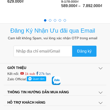
629.000
₫
9.178.000
₫
589.000
₫
–
7.892.000
₫
Đăng Ký Nhận Ưu đãi qua Email
Khi không có rò rỉ khí gas
Cam kết không Spam, vui lòng xác nhận OTP trong email
Đăng ký
GIỚI THIỆU
Kết nối:
1k sub
27k fan
Zalo Official:
THÔNG TIN HƯỚNG DẪN MUA HÀNG
HỖ TRỢ KHÁCH HÀNG