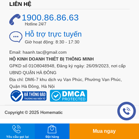
LIÊN HỆ
1900.86.86.63
Hotline 24/7
Hỗ trợ trực tuyến
Khi phát hiện có rò rỉ khí gas
Giờ hoạt động: 8:30 - 17:30
Email: haanh.tac@gmail.com
HỘ KINH DOANH THIẾT BỊ THÔNG MINH
GPKD số 01O8048948, Đăng ký ngày: 26/09/2023, nơi cấp
UBND QUẬN HÀ ĐÔNG
Địa chỉ: DM6-7 khu dịch vụ Vạn Phúc, Phường Vạn Phúc,
Quận Hà Đông, Hà Nội
Copyright © 2025 Homematic
Mua ngay
Yêu cầu gọi lại
Đặt hàng
Đặt hàng