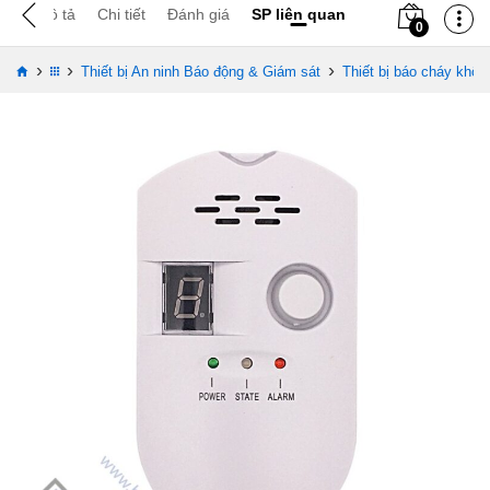
Mô tả
Chi tiết
Đánh giá
SP liên quan
0
›
›
›
Thiết bị An ninh Báo động & Giám sát
Thiết bị báo cháy khôn