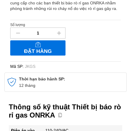
cung cấp cho các bạn thiết bị báo rò rỉ gas ONRKA nhằm
phòng tránh những rủi ro cháy nổ do việc rò rỉ gas gây ra.
Số lượng
Thiết
bị
báo
rò
ĐẶT HÀNG
rỉ
gas
ONRKA
Mã SP:
JKGS
số
lượng
Thời hạn bảo hành SP:
12 tháng
Thông số kỹ thuật Thiết bị báo rò
rỉ gas ONRKA
Điện áp vào
110-240VAC