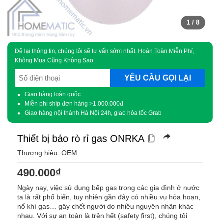
1
/ 8
Để lại thông tin, chúng tôi sẽ tư vấn sớm nhất. Hoàn Toàn Miễn Phí,
Không Mua Cũng Không Sao
SĐT
(Required)
Giao hàng toàn quốc
Miễn phí ship đơn hàng >1.000.000đ
Giao hàng nội thành Hà Nội 24h, giao hỏa tốc Grab
Thiết bị báo rò rỉ gas ONRKA
Thương hiệu: OEM
490.000
₫
Ngày nay, việc sử dụng bếp gas trong các gia đình ở nước
ta là rất phổ biến, tuy nhiên gần đây có nhiều vụ hỏa hoạn,
nổ khí gas… gây chết người do nhiều nguyên nhân khác
nhau. Với sự an toàn là trên hết (safety first), chúng tôi