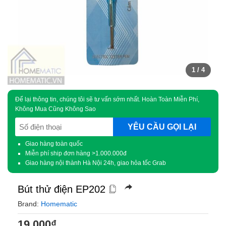
1
/ 4
Để lại thông tin, chúng tôi sẽ tư vấn sớm nhất. Hoàn Toàn Miễn Phí,
Không Mua Cũng Không Sao
SĐT
(Required)
Giao hàng toàn quốc
Miễn phí ship đơn hàng >1.000.000đ
Giao hàng nội thành Hà Nội 24h, giao hỏa tốc Grab
Bút thử điện EP202
Brand:
Homematic
19.000
₫