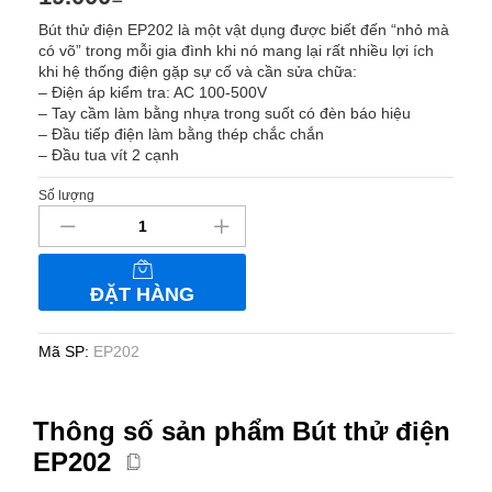
Bút thử điện EP202 là một vật dụng được biết đến “nhỏ mà
có võ” trong mỗi gia đình khi nó mang lại rất nhiều lợi ích
khi hệ thống điện gặp sự cố và cần sửa chữa:
– Điện áp kiểm tra: AC 100-500V
– Tay cầm làm bằng nhựa trong suốt có đèn báo hiệu
– Đầu tiếp điện làm bằng thép chắc chắn
– Đầu tua vít 2 cạnh
Số lượng
Bút
thử
điện
EP202
ĐẶT HÀNG
số
lượng
Mã SP:
EP202
Thông số sản phẩm Bút thử điện
EP202