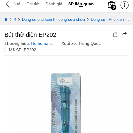
Mô tả
Chi tiết
Đánh giá
SP liên quan
0
›
›
›
Dụng cụ phụ kiện thi công sửa chữa
Dụng cụ - Phụ kiện - Đo
Bút thử điện EP202
Thương hiệu:
Homematic
Xuất xứ: Trung Quốc
Mã SP:
EP202