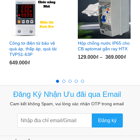
Thông số sản phẩm:
Công tơ điện tử bảo vệ
Hộp chống nước IP65 cho
quá áp, thấp áp, quá tải
CB aptomat gắn ray HTX
TVPS1-63P
129.000
₫
–
369.000
₫
649.000
₫
Đăng Ký Nhận Ưu đãi qua Email
Cam kết không Spam, vui lòng xác nhận OTP trong email
Đăng ký