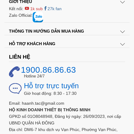
GIỚI THIỆU
Kết nối:
1k sub
27k fan
Zalo Official:
THÔNG TIN HƯỚNG DẪN MUA HÀNG
Điện áp kiểm tra: AC 100-500V
HỖ TRỢ KHÁCH HÀNG
Tay cầm làm bằng nhựa trong suốt có đèn LED báo hiệu
Đầu tiếp điện làm bằng thép chắc chắn
LIÊN HỆ
đầu tua-vít 2 cạnh
1900.86.86.63
Hotline 24/7
Hỗ trợ trực tuyến
Giờ hoạt động: 8:30 - 17:30
Email: haanh.tac@gmail.com
HỘ KINH DOANH THIẾT BỊ THÔNG MINH
GPKD số 01O8048948, Đăng ký ngày: 26/09/2023, nơi cấp
UBND QUẬN HÀ ĐÔNG
Địa chỉ: DM6-7 khu dịch vụ Vạn Phúc, Phường Vạn Phúc,