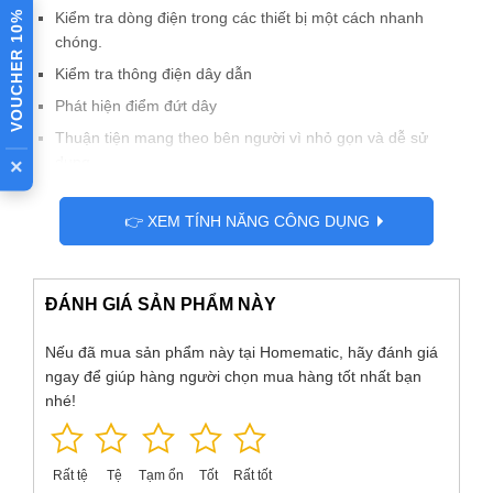
VOUCHER 10%
Kiểm tra dòng điện trong các thiết bị một cách nhanh
chóng.
Kiểm tra thông điện dây dẫn
Phát hiện điểm đứt dây
Thuận tiện mang theo bên người vì nhỏ gọn và dễ sử
dụng
×
👉 XEM TÍNH NĂNG CÔNG DỤNG
ĐÁNH GIÁ SẢN PHẨM NÀY
Nếu đã mua sản phẩm này tại Homematic, hãy đánh giá
ngay để giúp hàng người chọn mua hàng tốt nhất bạn
nhé!
Rất tệ
Tệ
Tạm ổn
Tốt
Rất tốt