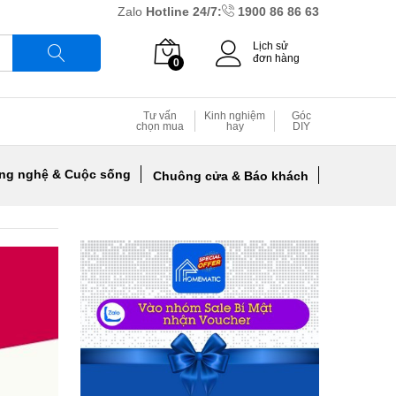
Zalo
Hotline 24/7:
1900 86 86 63
Lịch sử
đơn hàng
0
Tìm
Tư vấn
Kinh nghiệm
Góc
chọn mua
hay
DIY
ng nghệ & Cuộc sống
Chuông cửa & Báo khách