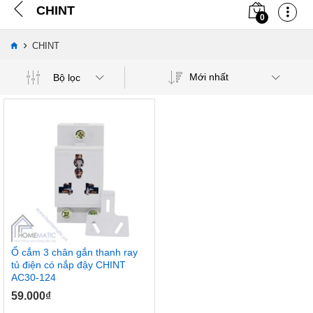
CHINT
0
›
CHINT
Mới nhất
Bộ lọc
Ổ cắm 3 chân gắn thanh ray
tủ điện có nắp đậy CHINT
AC30-124
59.000
₫