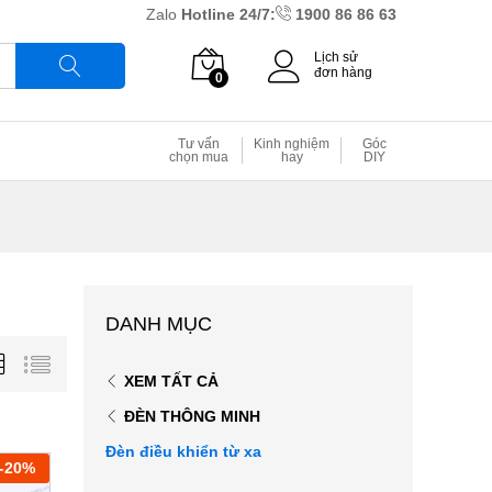
Zalo
Hotline 24/7:
1900 86 86 63
Lịch sử
đơn hàng
0
Tìm
Tư vấn
Kinh nghiệm
Góc
chọn mua
hay
DIY
DANH MỤC
XEM TẤT CẢ
ĐÈN THÔNG MINH
Đèn điều khiển từ xa
-
20
%