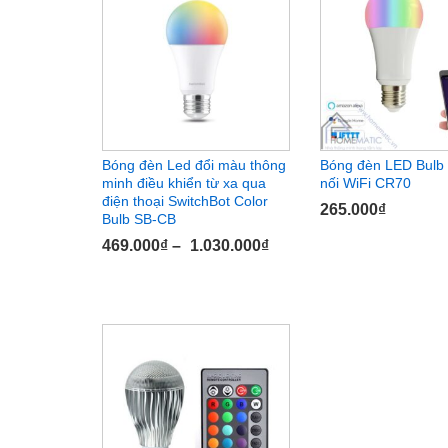
Bóng đèn Led đổi màu thông
Bóng đèn LED Bulb
minh điều khiển từ xa qua
nối WiFi CR70
điện thoại SwitchBot Color
265.000
265.000
₫
₫
Bulb SB-CB
469.000
₫
–
1.030.000
₫
469.000
₫
1.030.000
₫