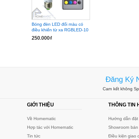
Bóng đèn LED đổi màu có
điều khiển từ xa RGBLED-10
250.000
250.000
₫
₫
Đăng Ký N
Cam kết không Spa
GIỚI THIỆU
THÔNG TIN
Về Homematic
Hướng dẫn đặt 
Hợp tác với Homematic
Showroom bán
Tin tức
Điều kiện giao 