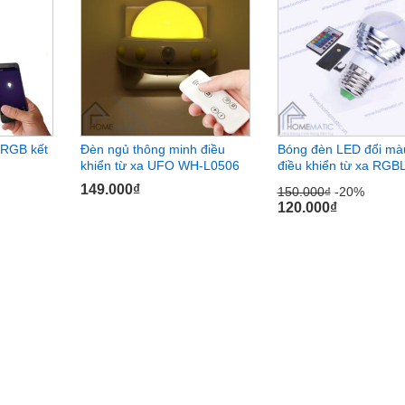
 RGB kết
Đèn ngủ thông minh điều
Bóng đèn LED đổi mà
khiển từ xa UFO WH-L0506
điều khiển từ xa RGB
149.000
149.000
₫
₫
150.000
150.000
₫
₫
-20%
-20%
120.000
120.000
₫
₫