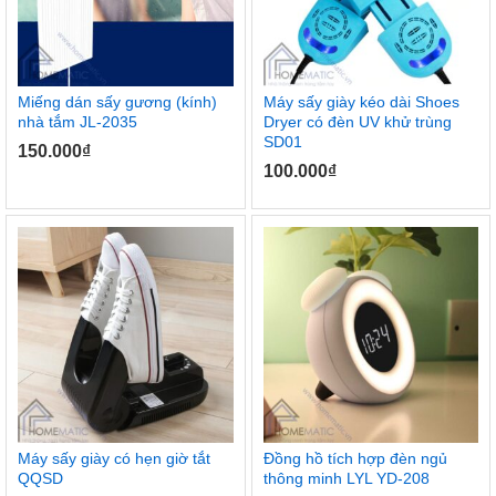
Miếng dán sấy gương (kính)
Máy sấy giày kéo dài Shoes
nhà tắm JL-2035
Dryer có đèn UV khử trùng
SD01
150.000
₫
100.000
₫
Máy sấy giày có hẹn giờ tắt
Đồng hồ tích hợp đèn ngủ
QQSD
thông minh LYL YD-208