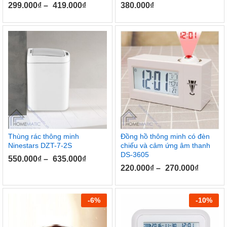
299.000
₫
–
419.000
₫
380.000
₫
Thùng rác thông minh
Đồng hồ thông minh có đèn
Ninestars DZT-7-2S
chiếu và cảm ứng âm thanh
DS-3605
550.000
₫
–
635.000
₫
220.000
₫
–
270.000
₫
-
6
%
-
10
%