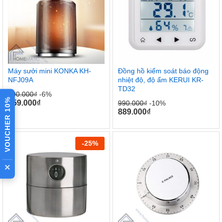
Máy sưởi mini KONKA KH-
Đồng hồ kiểm soát báo động
NFJ09A
nhiệt độ, độ ẩm KERUI KR-
TD32
490.000
₫
-6%
VOUCHER 10%
459.000
₫
990.000
₫
-10%
889.000
₫
-
25
%
×