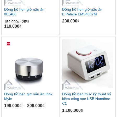
Đồng hồ hẹn giờ nấu ăn
Đồng hồ hẹn giờ nấu ăn
IKEA60
E.Palace EM54007M
230.000
₫
159.000
₫
-25%
119.000
₫
Đồng hồ hẹn giờ nấu ăn Inox
Đồng hồ báo thức kỹ thuật số
Myle
kiêm cổng sạc USB Homtime
C1
199.000
₫
–
209.000
₫
1.100.000
₫