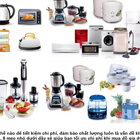
hế nào để tiết kiệm chi phí, đảm bảo chất lượng luôn là vấn đề k
 8 mẹo nhỏ dưới đây sẽ giúp bạn tối ưu chi phí khi mua đồ gia 