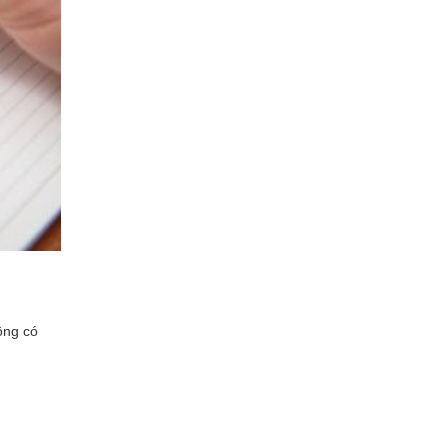
ông có
.