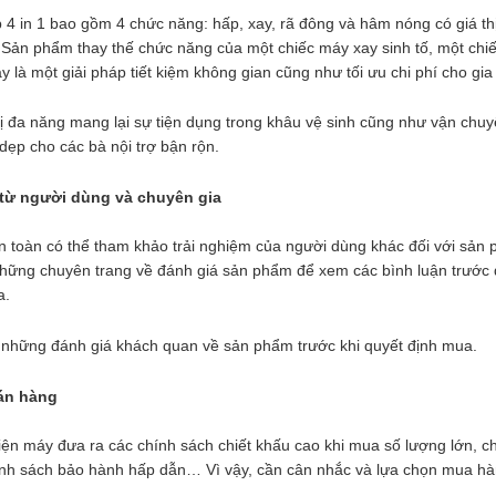
 4 in 1 bao gồm 4 chức năng: hấp, xay, rã đông và hâm nóng có giá th
 Sản phẩm thay thế chức năng của một chiếc máy xay sinh tố, một chiế
ây là một giải pháp tiết kiệm không gian cũng như tối ưu chi phí cho gia
ị đa năng mang lại sự tiện dụng trong khâu vệ sinh cũng như vận chuyể
 dẹp cho các bà nội trợ bận rộn.
 từ người dùng và chuyên gia
n toàn có thể tham khảo trải nghiệm của người dùng khác đối với sản
những chuyên trang về đánh giá sản phẩm để xem các bình luận trước
a.
 những đánh giá khách quan về sản phẩm trước khi quyết định mua.
bán hàng
 điện máy đưa ra các chính sách chiết khấu cao khi mua số lượng lớn, c
ính sách bảo hành hấp dẫn… Vì vậy, cần cân nhắc và lựa chọn mua hàn