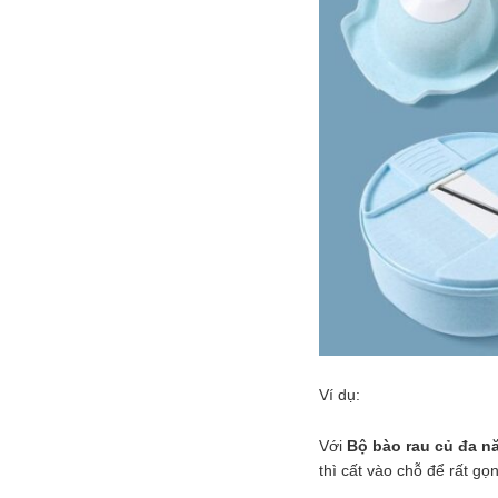
Ví dụ:
Với
Bộ bào rau củ đa nă
thì cất vào chỗ để rất gọ