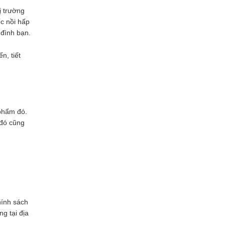
ị trường
c nồi hấp
 đình bạn.
n, tiết
 phẩm đó.
 đó cũng
hính sách
g tại địa