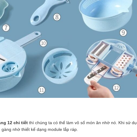
ng 12 chi tiết
thì chúng ta có thể làm vô số món ăn nhờ nó. Khi sử d
n gàng nhờ thiết kế dạng module lắp ráp.