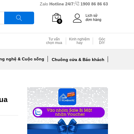
Zalo
Hotline 24/7:
1900 86 86 63
Lịch sử
đơn hàng
0
Tìm
Tư vấn
Kinh nghiệm
Góc
chọn mua
hay
DIY
ng nghệ & Cuộc sống
Chuông cửa & Báo khách
ua