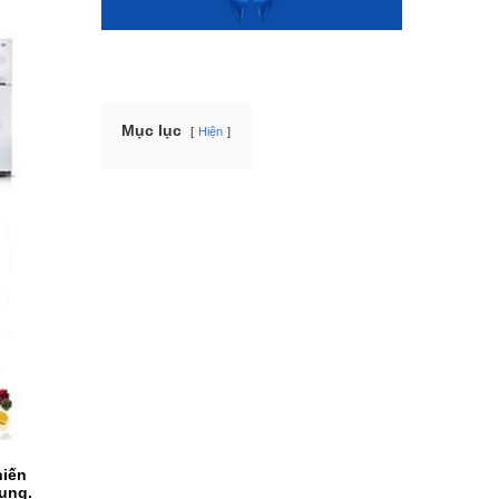
Mục lục
Hiện
hiến
dụng.