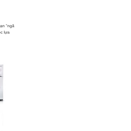
bạn “ngã
ệc lựa