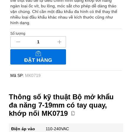
thể thụt vào để tự điều chỉnh hình dạng khớp với hàng
ngàn loại ốc vít, bu lông, móc sắt cho phép dễ dàng tháo
vặn chúng. Chỉ cần một đầu khẩu đa hình có thể thay thế
nhiều loại đầu khẩu khác nhau về kích thước cũng như
hình dạng.
Số lượng
Bộ
mở
khẩu
đa
ĐẶT HÀNG
năng
7-
19mm
Mã SP:
MK0719
có
tay
quay,
Thông số kỹ thuật Bộ mở khẩu
khớp
đa năng 7-19mm có tay quay,
nối
khớp nối MK0719
MK0719
số
lượng
Điện áp vào
110-240VAC