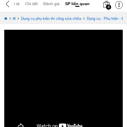
Mô tả
Chi tiết
Đánh giá
SP liên quan
0
›
›
›
Dụng cụ phụ kiện thi công sửa chữa
Dụng cụ - Phụ kiện - Đo