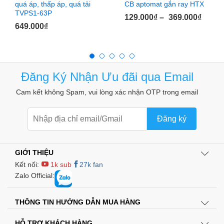
tất cả nằm trong một Bộ mở khẩu đa năng này. Với 54 thanh
quá áp, thấp áp, quá tải
CB aptomat gắn ray HTX
TVPS1-63P
thép siêu cứng tự điều chỉnh phù hợp với hàng ngàn loại ốc
129.000
₫
–
369.000
₫
vít lục giác, cánh vít bướm, móc…ở các kích thước khác
649.000
₫
nhau.
Đi kèm với trong bộ sản phẩm còn có đầu chuyển để sử
dụng đầu khẩu với mũi khoan, giúp triển khai công việc
Đăng Ký Nhận Ưu đãi qua Email
nhanh chóng và hiệu quả hơn.
Cam kết không Spam, vui lòng xác nhận OTP trong email
Đăng ký
GIỚI THIỆU
Kết nối:
1k sub
27k fan
Zalo Official:
THÔNG TIN HƯỚNG DẪN MUA HÀNG
HỖ TRỢ KHÁCH HÀNG