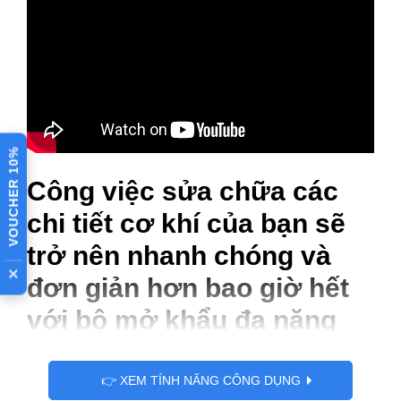
VOUCHER 10%
Công việc sửa chữa các
chi tiết cơ khí của bạn sẽ
trở nên nhanh chóng và
×
đơn giản hơn bao giờ hết
với bộ mở khẩu đa năng
thông minh.
👉 XEM TÍNH NĂNG CÔNG DỤNG
Bộ sản phẩm được làm chất liệu thép không gỉ, có độ cứng