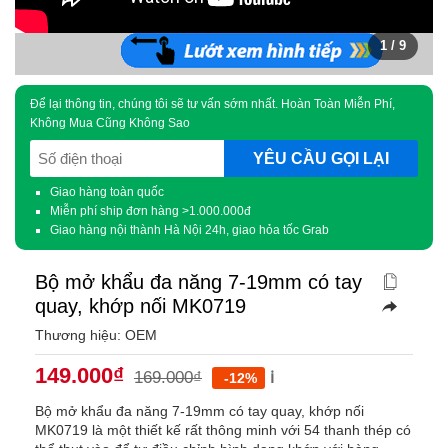
1
/ 9
Để lại thông tin, chúng tôi sẽ tư vấn sớm nhất. Hoàn Toàn Miễn Phí,
Không Mua Cũng Không Sao
SĐT
(Required)
Giao hàng toàn quốc
Miễn phí ship đơn hàng >1.000.000đ
Giao hàng nội thành Hà Nội 24h, giao hỏa tốc Grab
Bộ mở khẩu đa năng 7-19mm có tay
quay, khớp nối MK0719
Thương hiệu: OEM
149.000
₫
169.000
₫
ℹ️
-12%
Bộ mở khẩu đa năng 7-19mm có tay quay, khớp nối
MK0719 là một thiết kế rất thông minh với 54 thanh thép có