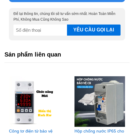
Để lại thông tin, chúng tôi sẽ tư vấn sớm nhất. Hoàn Toàn Miễn
Phí, Không Mua Cũng Không Sao
SĐT
(Required)
Sản phẩm liên quan
[label type=”default”]ĐẶC ĐIỂM NỔI BẬT[/label]
Thiết kế thông minh của Mỹ
Bộ mở khẩu đa năng 7-19mm có tay quay, khớp nối MK0719
có thể mở được tất cả loại đầu vít, ốc với các cạnh khác
nhau với chỉ một đầu khẩu đầu tiếp đa hình thông minh. Bạn
sẽ không cần phải lựa chọn và tìm đầu khẩu phù hợp nữa,
Công tơ điện tử bảo vệ
Hộp chống nước IP65 cho