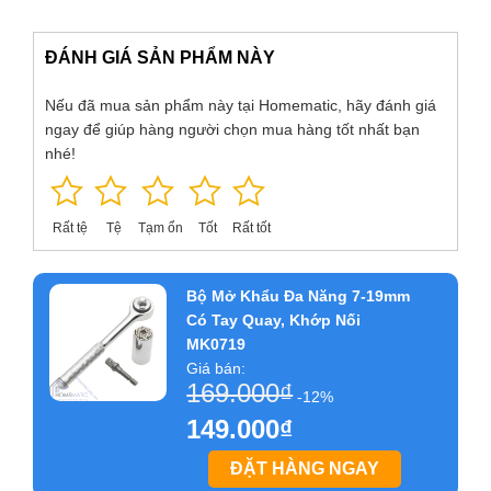
cao, chịu lực tốt; được gia công rất tỉ mỉ và tinh xảo, đảm bảo
không gây trầy xước bu lông trong khi sửa chữa. Tay nắm
ĐÁNH GIÁ SẢN PHẨM NÀY
cần siết được thiết kế có các đường tạo nên độ ma sát lớn,
giúp tay bạn không bị trơn trượt trong khi làm, giúp bạn vặn
Nếu đã mua sản phẩm này tại Homematic, hãy đánh giá
chắc bu lông một cách đơn giản mà không đòi hỏi nhiều sức
ngay để giúp hàng người chọn mua hàng tốt nhất bạn
lực. Với chất liệu tốt và nhiều tính năng như thế, chắc
nhé!
chắn. Bộ mở khẩu đa năng 7-19mm có tay quay, khớp nối
MK0719 sẽ luôn là trợ thủ đắc lực cho bạn trong khi sửa
chữa, góp phần làm giảm bớt mệt nhọc cho bạn trong quá
Rất tệ
Tệ
Tạm ổn
Tốt
Rất tốt
trình sửa các chi tiết cơ khí cồng kềnh.
Bộ Mở Khẩu Đa Năng 7-19mm
Có Tay Quay, Khớp Nối
MK0719
Giá bán:
169.000
₫
-12%
149.000
₫
ĐẶT HÀNG NGAY