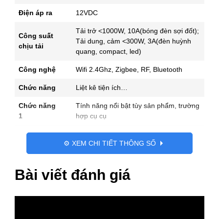
Điện áp ra
12VDC
Tải trở <1000W, 10A(bóng đèn sợi đốt);
Công suất
Tải dung, cảm <300W, 3A(đèn huỳnh
chịu tải
quang, compact, led)
Công nghệ
Wifi 2.4Ghz, Zigbee, RF, Bluetooth
Chức năng
Liệt kê tiện ích…
Chức năng
Tính năng nổi bật tùy sản phẩm, trường
1
hợp cụ cụ
Chất liệu
Nhựa ABS
⚙️ XEM CHI TIẾT THÔNG SỐ
Xuất xứ/
Tên nước xuất xứ, tùy sản phẩm có nên
Hãng
để xuất xứ hay không
Bài viết đánh giá
Kích thước
Dài 20cm x Rộng 20cm x Cao 47cm