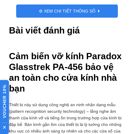
số
⚙️ XEM CHI TIẾT THÔNG SỐ
lượng
Bài viết đánh giá
Cảm biến vỡ kính Paradox
Glasstrek PA-456 bảo vệ
an toàn cho cửa kính nhà
bạn
VOUCHER 10%
Thiết bị này sử dụng công nghệ an ninh nhận dạng mẫu
(pattern recognition security technology) – lắng nghe âm
thanh cửa kính vỡ và tiếng ồn trong trường hợp cửa kính bị
đập bể. Bán kính gần 6m của thiết bị là lý tưởng cho những
×
khu vực có nhiều ánh sáng tự nhiên và cho các cửa sổ của