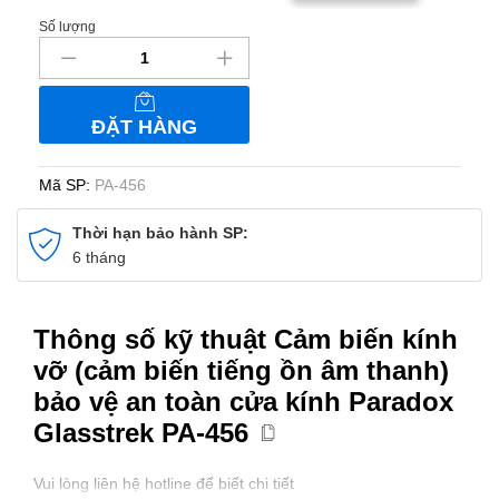
Số lượng
Cảm
biến
kính
vỡ
ĐẶT HÀNG
(cảm
biến
tiếng
Mã SP:
PA-456
ồn
âm
Thời hạn bảo hành SP:
thanh)
6 tháng
bảo
vệ
an
Thông số kỹ thuật Cảm biến kính
toàn
vỡ (cảm biến tiếng ồn âm thanh)
cửa
bảo vệ an toàn cửa kính Paradox
kính
Paradox
Glasstrek PA-456
Glasstrek
PA-
Vui lòng liên hệ hotline để biết chi tiết
456