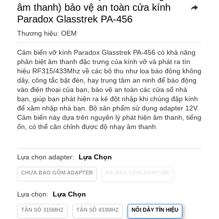
âm thanh) bảo vệ an toàn cửa kính
Paradox Glasstrek PA-456
Thương hiệu: OEM
Cảm biến vỡ kính Paradox Glasstrek PA-456 có khả năng
phân biệt âm thanh đặc trưng của kính vỡ và phát ra tín
hiệu RF315/433Mhz về các bộ thu như loa báo động không
dây, công tắc bật đèn, hay trung tâm an ninh để báo động
vào điện thoại của bạn, bảo vệ an toàn các cửa sổ nhà
bạn, giúp bạn phát hiện ra kẻ đột nhập khi chúng đập kính
để xâm nhập nhà bạn. Bộ sản phẩm sử dụng adapter 12V.
Cảm biến này dựa trên nguyên lý phát hiện âm thanh, tiếng
ổn, có thể căn chỉnh được độ nhạy âm thanh
Lựa chọn adapter:
Lựa Chọn
CHƯA BAO GỒM ADAPTER
ĐÃ BAO GỒM ADAPTER
Lựa chọn:
Lựa Chọn
TẦN SỐ 315MHZ
TẦN SỐ 433MHZ
NỐI DÂY TÍN HIỆU