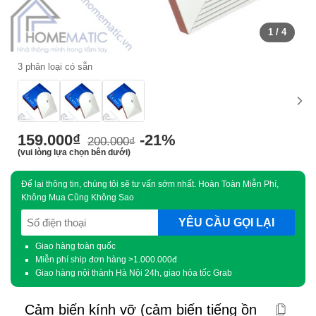
1
/ 4
3 phân loại có sẵn
159.000
₫
-21%
200.000
₫
(vui lòng lựa chọn bên dưới)
Để lại thông tin, chúng tôi sẽ tư vấn sớm nhất. Hoàn Toàn Miễn Phí,
Không Mua Cũng Không Sao
SĐT
(Required)
Giao hàng toàn quốc
Miễn phí ship đơn hàng >1.000.000đ
Giao hàng nội thành Hà Nội 24h, giao hỏa tốc Grab
Cảm biến kính vỡ (cảm biến tiếng ồn