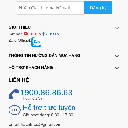
Đăng ký
GIỚI THIỆU
Kết nối:
1k sub
27k fan
Zalo Official:
THÔNG TIN HƯỚNG DẪN MUA HÀNG
HỖ TRỢ KHÁCH HÀNG
LIÊN HỆ
1900.86.86.63
Hotline 24/7
Hỗ trợ trực tuyến
Các tính năng của cảm
Giờ hoạt động: 8:30 - 17:30
biến vỡ kính:
Email: haanh.tac@gmail.com