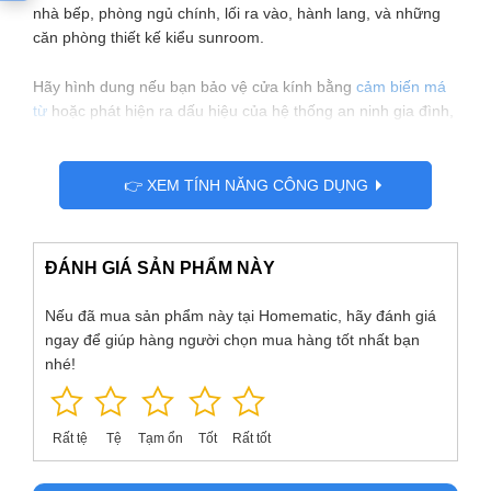
nhà bếp, phòng ngủ chính, lối ra vào, hành lang, và những
căn phòng thiết kế kiểu sunroom.
Hãy hình dung nếu bạn bảo vệ cửa kính bằng
cảm biến má
từ
hoặc phát hiện ra dấu hiệu của hệ thống an ninh gia đình,
kẻ gian không phá khóa mà chỉ đơn giản là đập bể cửa kính
rồi đột nhập vào trong (mà không mở cửa ra), chuông báo
động sẽ không bao giờ kêu, hoặc đơn giản là ở những vị trí
👉 XEM TÍNH NĂNG CÔNG DỤNG
vách kính kín không có cửa thì kẻ trộm đơn gian là đập vỡ
kính rồi đột nhập.
Cảm biến vỡ kính
Paradox Glasstrek PA-
456 giúp bảo vệ, tăng tính an toàn cho các khu vực cần bảo
ĐÁNH GIÁ SẢN PHẨM NÀY
vệ an ninh nghiêm ngặt như các mặt tiền, tường, cửa sổ
bằng kính có thể bị đập vỡ, giúp bạn yên tâm hơn khi ở trong
Nếu đã mua sản phẩm này tại Homematic, hãy đánh giá
ngôi nhà, biệt thự, căn hộ cao cấp của mình.
ngay để giúp hàng người chọn mua hàng tốt nhất bạn
nhé!
Rất tệ
Tệ
Tạm ổn
Tốt
Rất tốt