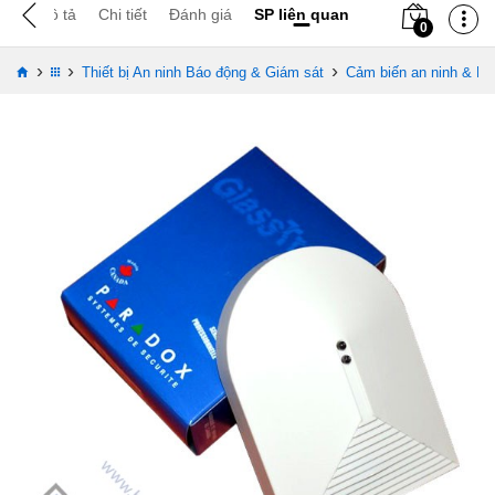
Mô tả
Chi tiết
Đánh giá
SP liên quan
0
›
›
›
Thiết bị An ninh Báo động & Giám sát
Cảm biến an ninh & Ph