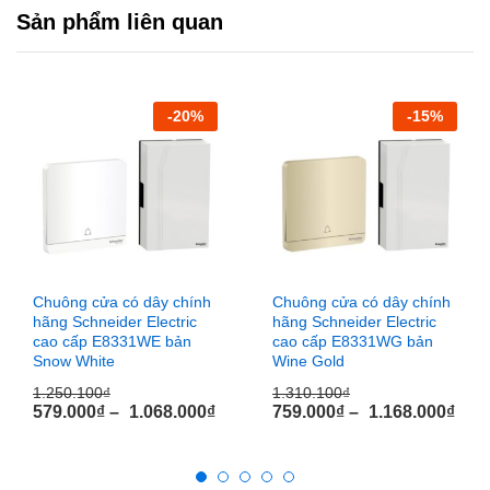
biết khi có khách đến thăm mà còn góp phần nâng cao chất
Sản phẩm liên quan
lượng cuộc sống và sự an toàn cho ngôi nhà của bạn. Với
thiết kế đơn giản nhưng hiện đại,
chuông điện có dây
chuông cửa duton
dễ dàng hòa hợp với nhiều phong cách
kiến trúc khác nhau, từ nhà phố đến biệt thự, từ cổ điển đến
-
20
%
-
15
%
hiện đại.
Vỏ ngoài của
chuông cửa duton
được làm từ nhựa ABS
cao cấp, không chỉ bền bỉ mà còn có khả năng chống chịu
các tác động từ môi trường bên ngoài như mưa, nắng, và
nhiệt độ cao. Lớp nhựa này cũng rất dễ dàng vệ sinh, giúp
chuông luôn giữ được vẻ ngoài sạch đẹp và mới mẻ. Mặt
Chuông cửa có dây chính
Chuông cửa có dây chính
chuông được thiết kế đặc biệt với ren kín chống nước, giúp
hãng Schneider Electric
hãng Schneider Electric
ngăn chặn nước xâm nhập và gây chập điện, đảm bảo an
cao cấp E8331WE bản
cao cấp E8331WG bản
toàn tuyệt đối cho người sử dụng, đặc biệt trong mùa mưa
Snow White
Wine Gold
hoặc ở những khu vực có độ ẩm cao.
1.250.100
₫
1.310.100
₫
579.000
₫
–
1.068.000
₫
759.000
₫
–
1.168.000
₫