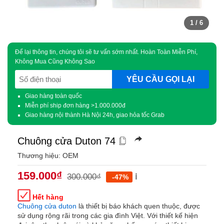
1
/ 6
Để lại thông tin, chúng tôi sẽ tư vấn sớm nhất. Hoàn Toàn Miễn Phí,
Không Mua Cũng Không Sao
SĐT
(Required)
Giao hàng toàn quốc
Miễn phí ship đơn hàng >1.000.000đ
Giao hàng nội thành Hà Nội 24h, giao hỏa tốc Grab
Chuông cửa Duton 74
Thương hiệu: OEM
159.000
₫
300.000
₫
ℹ️
-47%
Hết hàng
Chuông cửa duton
là thiết bị báo khách quen thuộc, được
sử dụng rộng rãi trong các gia đình Việt. Với thiết kế hiện