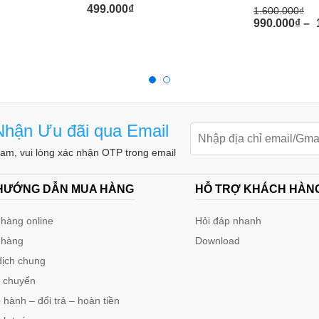
499.000
₫
1.600.000
₫
990.000
₫
–
hận Ưu đãi qua Email
m, vui lòng xác nhận OTP trong email
 HƯỚNG DẪN MUA HÀNG
HỖ TRỢ KHÁCH HÀN
hàng online
Hỏi đáp nhanh
 hàng
Download
dịch chung
n chuyển
hành – đổi trả – hoàn tiền