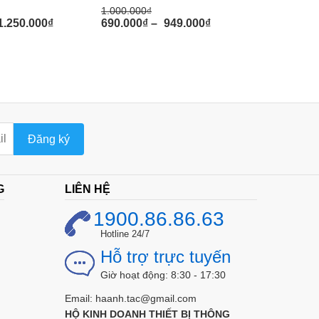
1.000.000
₫
300.000
₫
1.250.000
₫
690.000
₫
–
949.000
₫
259.000
₫
Đăng ký
G
LIÊN HỆ
1900.86.86.63
Hotline 24/7
Hỗ trợ trực tuyến
Giờ hoạt động: 8:30 - 17:30
Email: haanh.tac@gmail.com
HỘ KINH DOANH THIẾT BỊ THÔNG