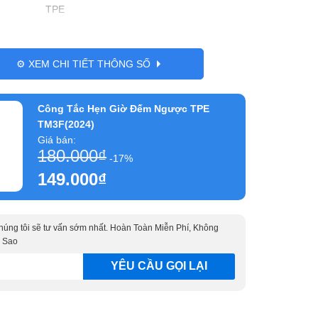
TPE
Lắp vừa mặt nạ sino tròn, lioa, vanlock,
v.v…
⚙️ XEM CHI TIẾT THÔNG SỐ
Công Tắc Hẹn Giờ Đếm Ngược TPE
TM3F(2024)
Giá bán:
180.000
₫
-17%
149.000
₫
 chúng tôi sẽ tư vấn sớm nhất. Hoàn Toàn Miễn Phí, Không
 Sao