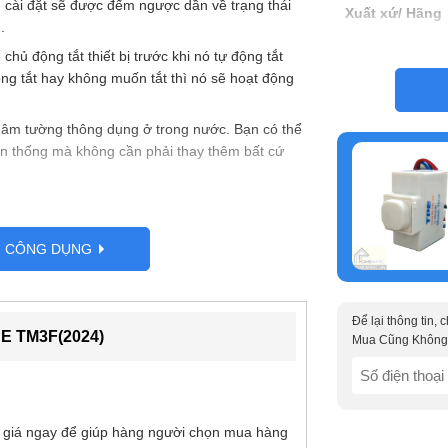
 cài đặt sẽ được đếm ngược dần về trạng thái
Xuất xứ/ Hãng
).
hủ động tắt thiết bị trước khi nó tự động tắt
Kích thước
ng tắt hay không muốn tắt thì nó sẽ hoạt động
ạ âm tường thông dụng ở trong nước. Bạn có thể
yền thống mà không cần phải thay thêm bất cứ
hóa đơn thuế, giá đã bao gồm thuế(Lưu ý hàng
.
G CÔNG DỤNG
TPE TM3F:
Để lại thông tin,
công, bể cá….
PE TM3F(2024)
Mua Cũng Không
SĐT
 tự tắt cho đèn (như đèn ban công tự tắt sau 4
30 phút, tự tắt sạc điên thoại sau thời gian định
(Required)
ư công tắc thông thường.
 giá ngay để giúp hàng người chọn mua hàng