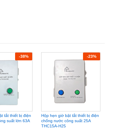
-
38
%
-
23
%
 tắt thiết bị điện
Hộp hẹn giờ bật tắt thiết bị điện
Công tắc hẹ
ng suất lớn 63A
chống nước công suất 25A
công suất 
THC15A-H25
Precision