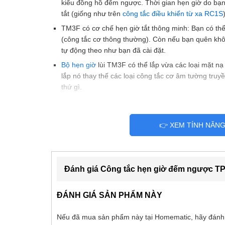
kiểu đồng hồ đếm ngược. Thời gian hẹn giờ do bạn
tắt (giống như trên
công tắc điều khiển từ xa RC1S
TM3F có cơ chế hẹn giờ tắt thông minh: Bạn có thể c
(công tắc cơ thông thường). Còn nếu bạn quên khô
tự động theo như bạn đã cài đặt.
Bộ hẹn giờ
lùi TM3F có thể lắp vừa các loại mặt n
lắp nó thay thế các loại công tắc cơ âm tường tru
thứ gì.
Lưu ý Homematic chỉ bán hàng chính hãng TPE có 
không chính hãng, giả nhái không có hóa đơn thuế)
👉 XEM TÍNH NĂN
Ứng dụng công tắc hẹn giờ 
-Tắt bật đèn cầu thang, hàng lang, nhà vệ sinh, ban 
Đánh giá Công tắc hẹn giờ đếm ngược T
-Với
công tắc hẹn giờ
Lùi TM3F bạn vừa có thể hẹn giờ
ĐÁNH GIÁ SẢN PHẨM NÀY
giờ, đèn bàn thờ tự tắt sau 2,5 giờ, đèn ngủ tự tắt sau 
trước tránh làm chai pin, ….), vừa có thể sử dụng nh
Nếu đã mua sản phẩm này tại Homematic, hãy đánh