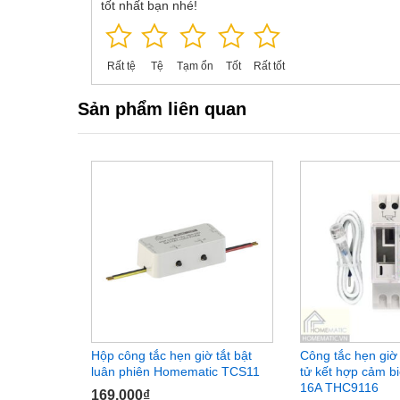
tốt nhất bạn nhé!
-Đặc biệt, khi đấu nối ổ cắm và công tắc định thời gi
năng và tiện ích. Bạn có thể cắm các thiết bị cần hẹn 
thời gian cài đặt trước, thiết bị sẽ tự tắt.
Rất tệ
Tệ
Tạm ổn
Tốt
Rất tốt
Sản phẩm liên quan
Hộp công tắc hẹn giờ tắt bật
Công tắc hẹn giờ 
luân phiên Homematic TCS11
tử kết hợp cảm b
16A THC9116
169.000
₫