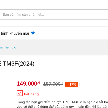
trình khuyến mãi
mer hẹn giờ
E TM3F(2024)
149.000
₫
180.000
₫
ℹ️
-17%
Hết hàng
Công tắc hẹn giờ đếm ngược TPE TM3F vừa hẹn giờ tắt bậ
vừa có thể chủ động tắt/ bật bằng tay, thuận tiện khi lắp đặt