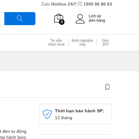
Zalo
Hotline 24/7:
1900 86 86 63
Lịch sử
đơn hàng
0
Tìm
Tư vấn
Kinh nghiệm
Góc
chọn mua
hay
DIY
Thời hạn bảo hành SP:
12 tháng
t đèn tự động
 tại hành lang,