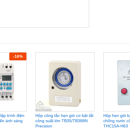
an tắt TM3F với nhau ta có 1 ổ cắm hẹn giờ đa
giờ tắt vào ổ điện và bật công tắc. Hết khoảng
-
16
%
lập trình điện
Hộp công tắc hẹn giờ cơ bật tắt
Hộp hẹn giờ bật
iến ánh sáng
công suất lớn TB35/TB388N
chống nước cô
Precision
THC15A-H63