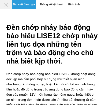
Mô tả
Chi tiết
Đánh giá
SP liên quan
Bài viết đánh giá
Thông số kỹ thuật
Hình ảnh
0
›
›
›
Thiết bị An ninh Báo động & Giám sát
Đèn cảnh báo, xoay c
Đèn chớp nháy báo động
Đèn chớp nháy báo động báo hiệu
LISE12
báo hiệu LISE12 chớp nháy
Thương hiệu: OEM
Xuất xứ: Trung Quốc
liên tục dọa những tên
Mã SP:
LISE12-RED
trộm và báo động cho chủ
nhà biết kịp thời.
Đèn chớp nháy báo động báo hiệu LISE12 k
hông hoạt động
độc lập mà cần phối hợp sử dụng với thiết bị an ninh
như hàng rào hồng ngoại, hoặc kết nối với bộ an ninh trung
tâm hoặc để dùng trong các ứng dụng báo động cần nháy
đèn cấp nguồn 12V…
Khi hàng rào hồng ngoại hoặc thiết bị
an ninh trung tâm nhận được các tín hiệu bất thường từ cảm
biến phát hiện chuyển động, cảm biến mở cửa, báo rò gỉ gas,