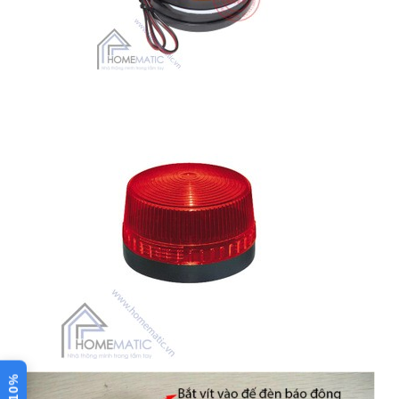
Mã sản
LISE12
phẩm
Màu sắc
Vàng- Đỏ- Xanh da trời
Kích thước
73x38mm
Điện thế
12V
Dòng điện
120mA
Tần số đèn
90 lần/phút
nháy
Chất liệu
Nhựa ABS
⚙️ XEM CHI TIẾT THÔNG SỐ
Bài viết đánh giá