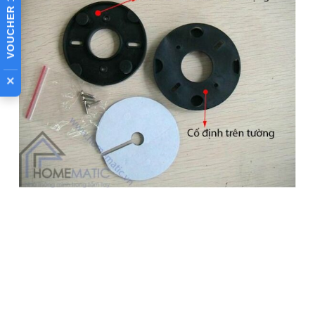
VOUCHER 10%
Đèn chớp nháy báo động
báo hiệu LISE12 chớp
nháy liên tục dọa những
×
tên trộm và báo động cho
chủ nhà biết kịp thời.
Đèn chớp nháy báo động báo hiệu LISE12 k
hông hoạt động
độc lập mà cần phối hợp sử dụng với thiết bị an ninh
như hàng rào hồng ngoại, hoặc kết nối với bộ an ninh trung
tâm hoặc để dùng trong các ứng dụng báo động cần nháy
đèn cấp nguồn 12V…
Khi hàng rào hồng ngoại hoặc thiết bị
an ninh trung tâm nhận được các tín hiệu bất thường từ cảm
biến phát hiện chuyển động, cảm biến mở cửa, báo rò gỉ
gas, báo cháy…
,các thiết bị này sẽ gửi tín hiệu cảnh báo tới
đèn cảnh báo
LISE12, ngay lập tức LISE12 sẽ chớp nháy
liên tục báo động cho chủ nhà hoặc đặt môi trường cẩn bảo
vệ vào trạng thái kích hoạt an ninh, gây chú ý cao độ.
Đèn
👉 XEM TÍNH NĂNG CÔNG DỤNG