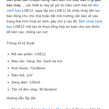
báo cháy…
,các thiết bị này sẽ gửi tín hiệu cảnh báo tới
đèn
cảnh báo
LISE12, ngay lập tức LISE12 sẽ chớp nháy liên tục
báo động cho chủ nhà hoặc đặt môi trường cẩn bảo vệ vào
trạng thái kích hoạt an ninh, gây chú ý cao độ.
Đèn chớp cảnh
báo
LISE12 chế tạo từ nhựa tổng hợp an toàn cho sức khỏe,
độ bền cao, chống rạn nứt.
5
/ 6
Thông số kỹ thuật
3 phân loại có sẵn
Mã sản phẩm: LISE12
Màu sắc: Vàng- Đỏ- Xanh da trời
Kích thước: 73x38mm
Điện thế: 12V
89.000
₫
120.000
₫
ℹ️
-26%
Dòng điện: 120mA
(Đỏ)
Tần số đèn nháy: 90 lần/phút
Để lại thông tin, chúng tôi sẽ tư vấn sớm nhất. Hoàn Toàn Miễn Phí,
Không Mua Cũng Không Sao
Hướng dẫn lắp đặt
SĐT