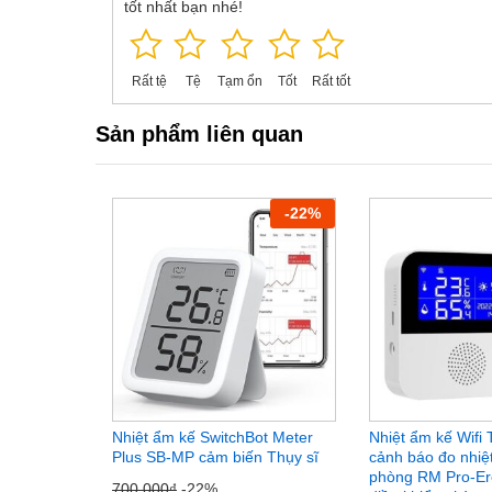
tốt nhất bạn nhé!
Rất tệ
Tệ
Tạm ổn
Tốt
Rất tốt
Sản phẩm liên quan
-
22
%
Nhiệt ẩm kế SwitchBot Meter
Nhiệt ẩm kế Wifi
Plus SB-MP cảm biến Thụy sĩ
cảnh báo đo nhiệ
phòng RM Pro-Ere
700.000
₫
-22%