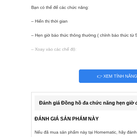
Bạn có thể để các chức năng:
– Hiển thị thời gian
– Hẹn giờ báo thức thông thường ( chỉnh báo thức từ 
– Xoay vào các chế độ:
+ 25 phút, lắc để hẹn giờ đếm ngược 25 phút bắt đầu
👉 XEM TÍNH NĂN
+ 5 phút, lắc để đếm ngược 5 phút
+ DIY: chỉnh tay thời gian đếm ngược ( tối đa 99 phút 9
Đánh giá Đồng hồ đa chức năng hẹn giờ
ĐÁNH GIÁ SẢN PHẨM NÀY
Nếu đã mua sản phẩm này tại Homematic, hãy đánh