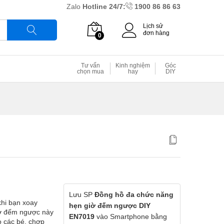
Zalo
Hotline 24/7:
1900 86 86 63
Lịch sử
đơn hàng
0
Tìm
Tư vấn
Kinh nghiệm
Góc
chọn mua
hay
DIY
Lưu SP
Đồng hồ đa chức năng
hi bạn xoay
hẹn giờ đếm ngược DIY
iờ đếm ngược này
EN7019
vào Smartphone bằng
o các bé, chợp