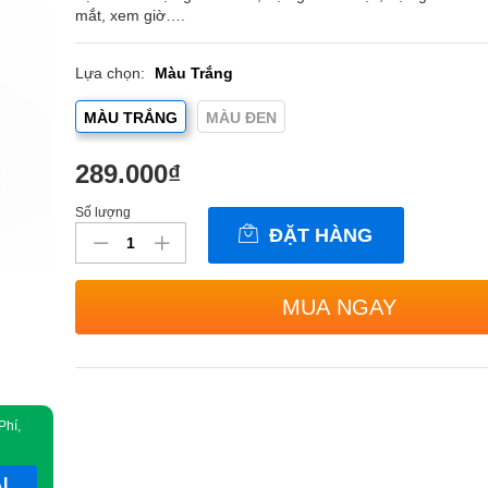
mắt, xem giờ….
Lựa chọn:
Màu Trắng
MÀU TRẮNG
MÀU ĐEN
289.000
₫
Số lượng
Đồng
ĐẶT HÀNG
hồ
đa
chức
MUA NGAY
năng
hẹn
giờ
đếm
ngược
Phí,
DIY
EN7019
số