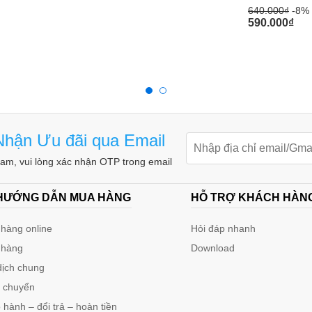
640.000
₫
-8%
590.000
₫
hận Ưu đãi qua Email
m, vui lòng xác nhận OTP trong email
 HƯỚNG DẪN MUA HÀNG
HỖ TRỢ KHÁCH HÀN
hàng online
Hỏi đáp nhanh
 hàng
Download
dịch chung
n chuyển
hành – đổi trả – hoàn tiền