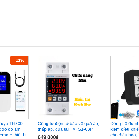
-
11
%
 Tuya TH200
Công tơ điện tử bảo vệ quá áp,
Đồng hồ đo nh
t độ độ ẩm
thấp áp, quá tải TVPS1-63P
kiêm điều khiể
mote thiết bị
cho điều hòa,
649.000
₫