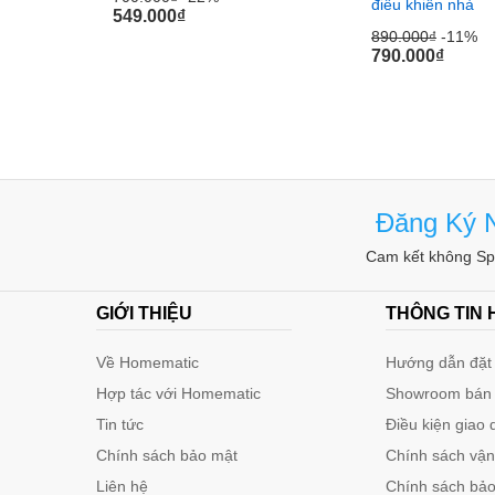
điều khiển nhà
549.000
₫
890.000
₫
-11%
790.000
₫
Đăng Ký N
Cam kết không Spa
GIỚI THIỆU
THÔNG TIN
Về Homematic
Hướng dẫn đặt 
Hợp tác với Homematic
Showroom bán
Tin tức
Điều kiện giao 
Chính sách bảo mật
Chính sách vậ
Liên hệ
Chính sách bảo 