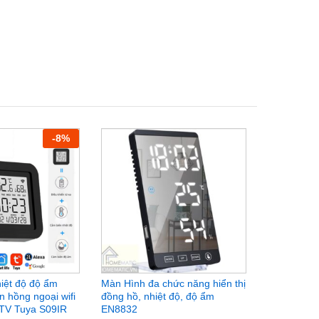
-
8
%
iệt độ độ ẩm
Màn Hình đa chức năng hiển thị
Thiết bị bả
n hồng ngoại wifi
đồng hồ, nhiệt độ, độ ẩm
quá tải 63
 TV Tuya S09IR
EN8832
389.000
₫