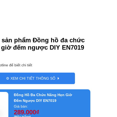
 sản phẩm Đồng hồ đa chức
 giờ đếm ngược DIY EN7019
tline để biết chi tiết
⚙️ XEM CHI TIẾT THÔNG SỐ
Đồng Hồ Đa Chức Năng Hẹn Giờ
Đếm Ngược DIY EN7019
Giá bán:
289.000
₫
(Màu trắng)