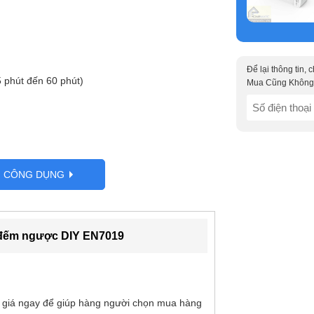
Để lại thông tin,
5 phút đến 60 phút)
Mua Cũng Không
SĐT
(Required)
G CÔNG DỤNG
9 giây)
 đếm ngược DIY EN7019
 giá ngay để giúp hàng người chọn mua hàng